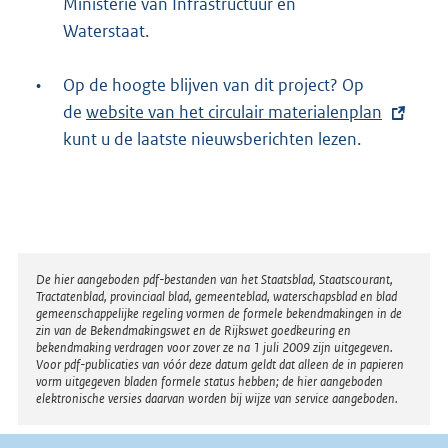
Ministerie van Infrastructuur en
n
Waterstaat.
k
:
•
Op de hoogte blijven van dit project? Op
de
E
website van het circulair materialenplan
kunt u de laatste nieuwsberichten lezen.
x
t
e
r
n
e
Disclaimer
De hier aangeboden pdf-bestanden van het Staatsblad, Staatscourant,
Tractatenblad, provinciaal blad, gemeenteblad, waterschapsblad en blad
l
gemeenschappelijke regeling vormen de formele bekendmakingen in de
i
zin van de Bekendmakingswet en de Rijkswet goedkeuring en
bekendmaking verdragen voor zover ze na 1 juli 2009 zijn uitgegeven.
n
Voor pdf-publicaties van vóór deze datum geldt dat alleen de in papieren
k
vorm uitgegeven bladen formele status hebben; de hier aangeboden
elektronische versies daarvan worden bij wijze van service aangeboden.
: