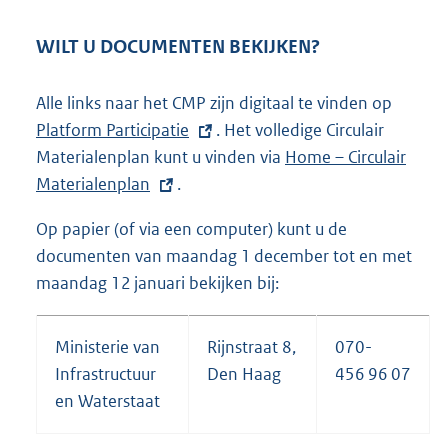
WILT U DOCUMENTEN BEKIJKEN?
Alle links naar het CMP zijn digitaal te vinden op
E
Platform Participatie
. Het volledige Circulair
x
Materialenplan kunt u vinden via
E
Home – Circulair
t
Materialenplan
.
x
e
t
r
Op papier (of via een computer) kunt u de
e
n
documenten van maandag 1 december tot en met
r
e
maandag 12 januari bekijken bij:
n
l
e
i
l
n
Ministerie van
Rijnstraat 8,
070-
i
k
Infrastructuur
Den Haag
456 96 07
n
:
en Waterstaat
k