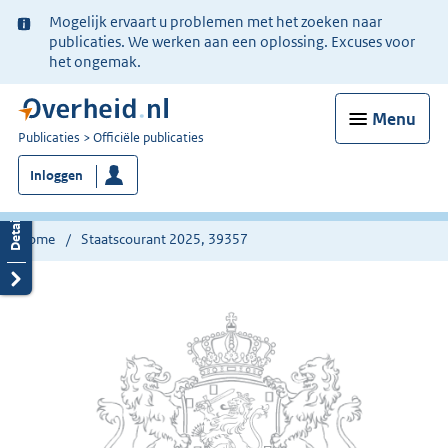
Ter
Mogelijk ervaart u problemen met het zoeken naar
informatie:
publicaties. We werken aan een oplossing. Excuses voor
het ongemak.
Menu
U
Publicaties
Officiële publicaties
bent
Inloggen
nu
hier:
Home
Staatscourant 2025, 39357