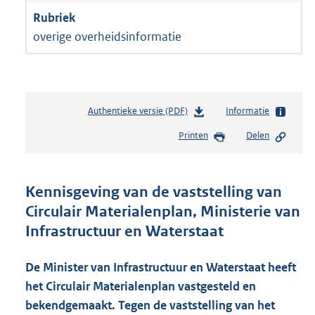
overige overheidsinformatie
Authentieke versie (PDF)
b
Informatie
e
Printen
Delen
s
t
a
n
Kennisgeving van de vaststelling van
d
Circulair Materialenplan, Ministerie van
s
Infrastructuur en Waterstaat
g
r
o
De Minister van Infrastructuur en Waterstaat heeft
o
het Circulair Materialenplan vastgesteld en
t
t
bekendgemaakt. Tegen de vaststelling van het