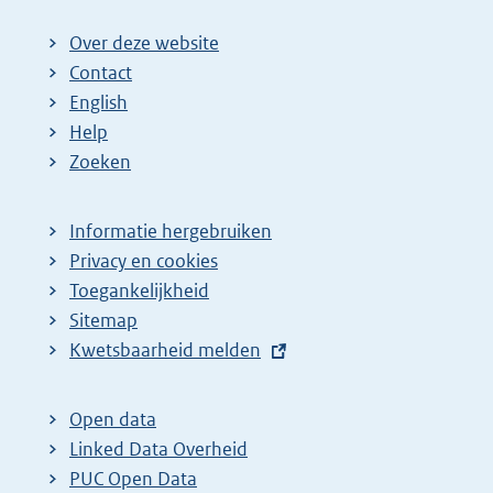
Over deze website
Contact
English
Help
Zoeken
Informatie hergebruiken
Privacy en cookies
Toegankelijkheid
Sitemap
E
Kwetsbaarheid melden
x
t
Open data
e
Linked Data Overheid
r
PUC Open Data