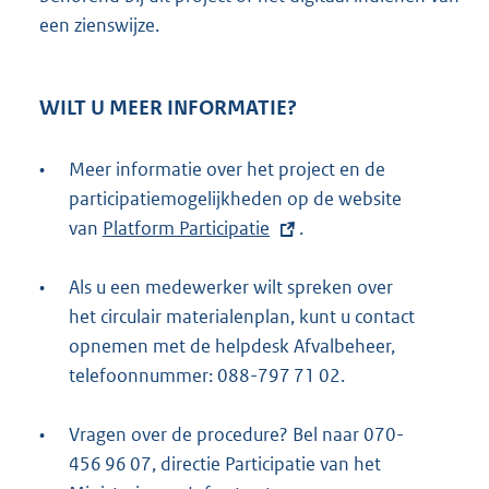
een zienswijze.
WILT U MEER INFORMATIE?
•
Meer informatie over het project en de
participatiemogelijkheden op de website
van
E
Platform Participatie
.
x
•
Als u een medewerker wilt spreken over
t
het circulair materialenplan, kunt u contact
e
opnemen met de helpdesk Afvalbeheer,
r
telefoonnummer: 088-797 71 02.
n
e
•
Vragen over de procedure? Bel naar 070-
l
456 96 07, directie Participatie van het
i