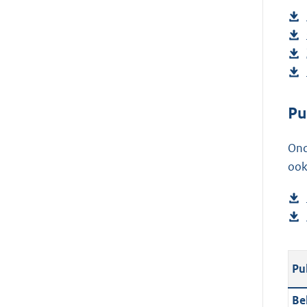
Pu
Ond
ook
Pu
Be