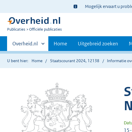
Ter
Mogelijk ervaart u prob
informatie:
U
Publicaties
Officiële publicaties
bent
Primaire
nu
Andere
Overheid.nl
Home
Uitgebreid zoeken
M
hier:
sites
navigatie
binnen
U bent hier:
Home
Staatscourant 2024, 12138
Informatie ov
S
N
Dat
15-