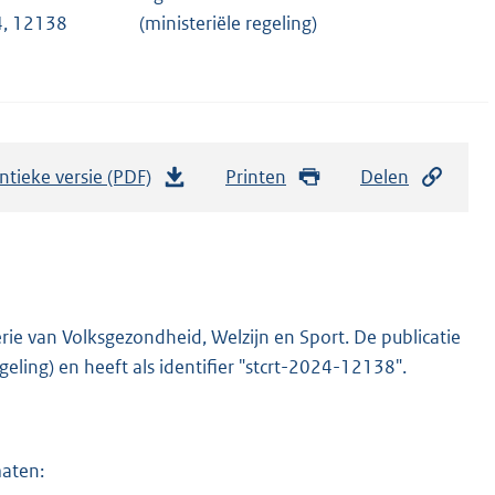
, 12138
(ministeriële regeling)
ntieke versie (PDF)
b
Printen
Delen
e
s
t
a
n
rie van Volksgezondheid, Welzijn en Sport. De publicatie
d
geling) en heeft als identifier "stcrt-2024-12138".
s
g
r
maten:
o