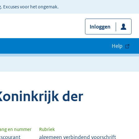
g. Excuses voor het ongemak.
Inloggen
Help
oninkrijk der
gang en nummer
Rubriek
tscourant
algemeen verbindend voorschrift