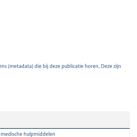
o
t
t
e
:
1
8
5
s (metadata) die bij deze publicatie horen. Deze zijn
K
b
 medische hulpmiddelen