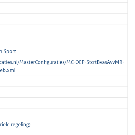
n Sport
blicaties.nl/MasterConfiguraties/MC-OEP-StcrtBvasAvvMR-
eb.xml
iële regeling)