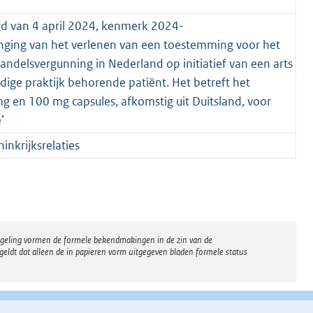
gd van 4 april 2024, kenmerk 2024-
ing van het verlenen van een toestemming voor het
ndelsvergunning in Nederland op initiatief van een arts
ige praktijk behorende patiënt. Het betreft het
g en 100 mg capsules, afkomstig uit Duitsland, voor
’
nkrijksrelaties
regeling vormen de formele bekendmakingen in de zin van de
eldt dat alleen de in papieren vorm uitgegeven bladen formele status