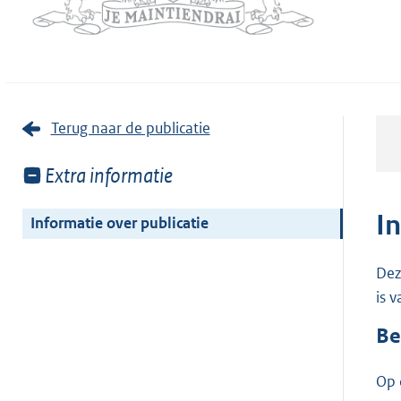
Terug naar de publicatie
Toon
Extra informatie
meer
van:
I
Informatie over publicatie
Dez
is 
Be
Op 