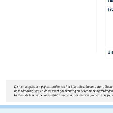
Ta
Tit
Ui
De hier aangeboden pdf-bestanden van het Staatsblad, Staatscourant, Tract
Disclaimer
Bekendmakingswet en de Rijkswet goedkeuring en bekendmaking verdragen voor
hebben; de hier aangeboden elektronische versies daarvan worden bij wijze 