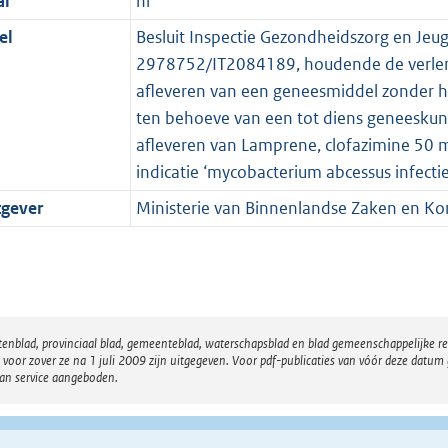
al
nl
el
Besluit Inspectie Gezondheidszorg en Jeu
2978752/IT2084189, houdende de verleng
afleveren van een geneesmiddel zonder ha
ten behoeve van een tot diens geneeskund
afleveren van Lamprene, clofazimine 50 m
indicatie ‘mycobacterium abcessus infectie
tgever
Ministerie van Binnenlandse Zaken en Koni
atenblad, provinciaal blad, gemeenteblad, waterschapsblad en blad gemeenschappelijke 
 zover ze na 1 juli 2009 zijn uitgegeven. Voor pdf-publicaties van vóór deze datum g
van service aangeboden.