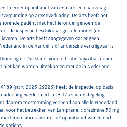
ft eerder op initiatief van een arts een aanvraag
vergunning op artsenverklaring. De arts heeft het
 behorende patiënt met het hieronder genoemde
or de inspectie beschikbaar gesteld model (de
te leveren. De arts heeft aangegeven dat er geen
derland in de handel is of anderszins verkrijgbaar is.
komstig uit Duitsland, voor indicatie ‘mycobacterium
dat niet kan worden uitgekomen met de in Nederland
84189 (
stcrt-2023-29226
) heeft de inspectie, op basis
nader uitgewerkt in artikel 3.17a van de Regeling
ant daarom toestemming verleend aan alle in Nederland
en voor het betrekken van Lamprene, clofazimine 50 mg
bacterium abcessus infectie’ op initiatief van een arts
e patiënt.