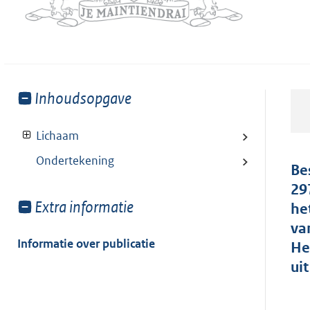
Toon
Inhoudsopgave
meer
van:
Lichaam
Ondertekening
Be
29
Toon
Extra informatie
he
meer
va
van:
Informatie over publicatie
He
ui