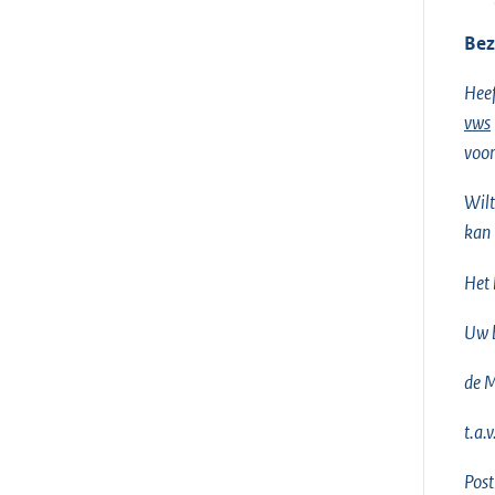
Bez
Heef
vws
voor
Wilt
kan 
Het 
Uw b
de M
t.a.
Pos