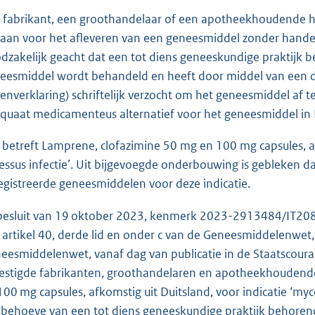
 fabrikant, een groothandelaar of een apotheekhoudende hee
aan voor het afleveren van een geneesmiddel zonder handels
dzakelijk geacht dat een tot diens geneeskundige praktijk
eesmiddel wordt behandeld en heeft door middel van een do
senverklaring) schriftelijk verzocht om het geneesmiddel af 
quaat medicamenteus alternatief voor het geneesmiddel in Ne
 betreft Lamprene, clofazimine 50 mg en 100 mg capsules, af
essus infectie’. Uit bijgevoegde onderbouwing is gebleken 
egistreerde geneesmiddelen voor deze indicatie.
 besluit van 19 oktober 2023, kenmerk 2023-2913484/IT20
 artikel 40, derde lid en onder c van de Geneesmiddelenwet, 
eesmiddelenwet, vanaf dag van publicatie in de Staatscour
estigde fabrikanten, groothandelaren en apotheekhoudend
100 mg capsules, afkomstig uit Duitsland, voor indicatie ‘myco
 behoeve van een tot diens geneeskundige praktijk behorend