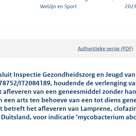
Welzijn en Sport
2024
Authentieke versie (PDF)
b
e
s
t
sluit Inspectie Gezondheidszorg en Jeugd van
a
78752/IT2084189, houdende de verlenging va
n
t afleveren van een geneesmiddel zonder hand
d
n een arts ten behoeve van een tot diens gen
s
t betreft het afleveren van Lamprene, clofaz
g
t Duitsland, voor indicatie ‘mycobacterium abc
r
o