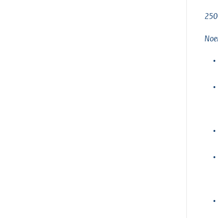
250
Noem
•
•
•
•
•