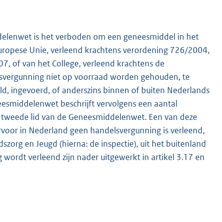
ddelenwet is het verboden om een geneesmiddel in het
uropese Unie, verleend krachtens verordening 726/2004,
7, of van het College, verleend krachtens de
ergunning niet op voorraad worden gehouden, te
d, ingevoerd, of anderszins binnen of buiten Nederlands
eesmiddelenwet beschrijft vervolgens een aantal
K
en tweede lid van de Geneesmiddelenwet. Een van deze
voor in Nederland geen handelsvergunning is verleend,
org en Jeugd (hierna: de inspectie), uit het buitenland
rdt verleend zijn nader uitgewerkt in artikel 3.17 en