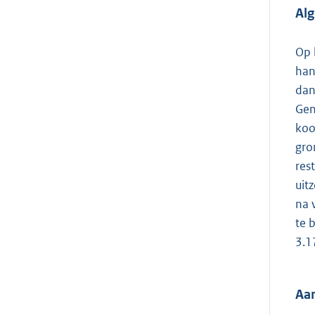
Al
Op 
han
dan
Gen
koo
gro
res
uit
na 
te 
3.1
Aan