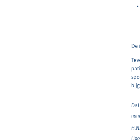
•
De 
Tev
pat
spo
bij
De I
nam
H.N.
Hoof