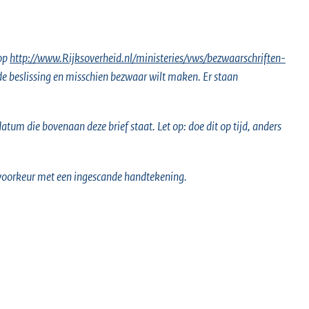
 op
E
http://www.Rijksoverheid.nl/ministeries/vws/bezwaarschriften-
 de beslissing en misschien bezwaar wilt maken. Er staan
x
t
e
tum die bovenaan deze brief staat. Let op: doe dit op tijd, anders
r
n
e
voorkeur met een ingescande handtekening.
l
i
n
k
: