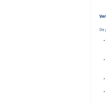
Ver
De 
•
•
•
•