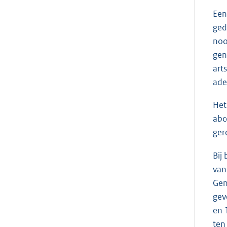
Een
ged
noo
gen
art
ade
Het
abc
ger
Bij
van
Gen
gev
en 
ten