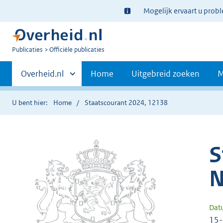
Ter
Mogelijk ervaart u prob
informatie:
U
Publicaties
Officiële publicaties
bent
Primaire
nu
Andere
Overheid.nl
Home
Uitgebreid zoeken
M
hier:
sites
navigatie
binnen
U bent hier:
Home
Staatscourant 2024, 12138
S
N
Dat
15-