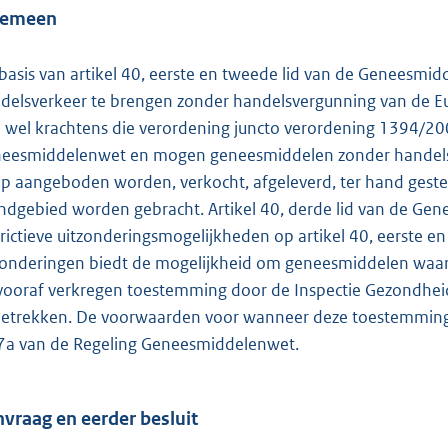
o
gemeen
t
t
basis van artikel 40, eerste en tweede lid van de Geneesmi
e
delsverkeer te brengen zonder handelsvergunning van de E
:
 wel krachtens die verordening juncto verordening 1394/200
1
eesmiddelenwet en mogen geneesmiddelen zonder handelsv
8
p aangeboden worden, verkocht, afgeleverd, ter hand gestel
5
ndgebied worden gebracht. Artikel 40, derde lid van de Gen
trictieve uitzonderingsmogelijkheden op artikel 40, eerste 
b
zonderingen biedt de mogelijkheid om geneesmiddelen waar
vooraf verkregen toestemming door de Inspectie Gezondheidsz
betrekken. De voorwaarden voor wanneer deze toestemming wo
7a van de Regeling Geneesmiddelenwet.
vraag en eerder besluit