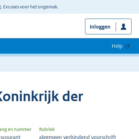
g. Excuses voor het ongemak.
Inloggen
Help
oninkrijk der
gang en nummer
Rubriek
tscourant
algemeen verbindend voorschrift