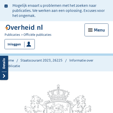
Ter
Mogelijk ervaart u problemen met het zoeken naar
informatie:
publicaties. We werken aan een oplossing. Excuses voor
het ongemak.
Menu
U
Publicaties
Officiële publicaties
bent
Inloggen
nu
hier:
Home
Staatscourant 2023, 26225
Informatie over
publicatie