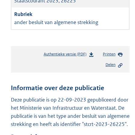
Staatscourant 2023, 26225
ander besluit van algemene strekking
Authentieke versie (PDF)
b
Printen
e
Delen
s
t
a
n
Informatie over deze publicatie
d
s
Deze publicatie is op 22-09-2023 gepubliceerd door
g
het Ministerie van Infrastructuur en Waterstaat. De
r
publicatie is van het type ander besluit van algemene
o
strekking en heeft als identifier "stcrt-2023-26225".
o
t