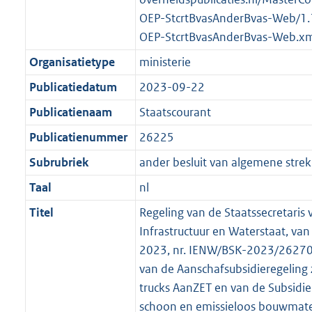
t
b
OEP-StcrtBvasAnderBvas-Web/1
OEP-StcrtBvasAnderBvas-Web.xm
Organisatietype
ministerie
Publicatiedatum
2023-09-22
Publicatienaam
Staatscourant
Publicatienummer
26225
Subrubriek
ander besluit van algemene strek
Taal
nl
Titel
Regeling van de Staatssecretaris 
Infrastructuur en Waterstaat, va
2023, nr. IENW/BSK-2023/262705,
van de Aanschafsubsidieregeling 
trucks AanZET en van de Subsidie
schoon en emissieloos bouwmate