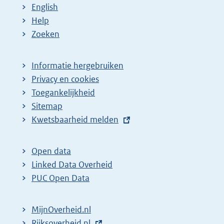
English
Help
Zoeken
Informatie hergebruiken
Privacy en cookies
Toegankelijkheid
Sitemap
E
Kwetsbaarheid melden
x
t
Open data
e
Linked Data Overheid
r
PUC Open Data
n
e
MijnOverheid.nl
l
E
Rijksoverheid.nl