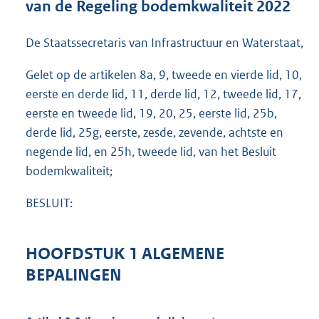
van de Regeling bodemkwaliteit 2022
o
t
t
De Staatssecretaris van Infrastructuur en Waterstaat,
e
:
Gelet op de artikelen 8a, 9, tweede en vierde lid, 10,
2
eerste en derde lid, 11, derde lid, 12, tweede lid, 17,
8
eerste en tweede lid, 19, 20, 25, eerste lid, 25b,
,
2
derde lid, 25g, eerste, zesde, zevende, achtste en
M
negende lid, en 25h, tweede lid, van het Besluit
b
bodemkwaliteit;
BESLUIT:
HOOFDSTUK 1 ALGEMENE
BEPALINGEN