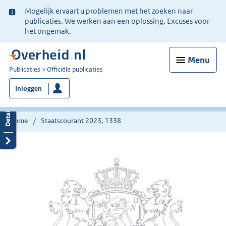
Ter
Mogelijk ervaart u problemen met het zoeken naar
informatie:
publicaties. We werken aan een oplossing. Excuses voor
het ongemak.
Menu
U
Publicaties
Officiële publicaties
bent
Inloggen
nu
hier:
Home
Staatscourant 2023, 1338