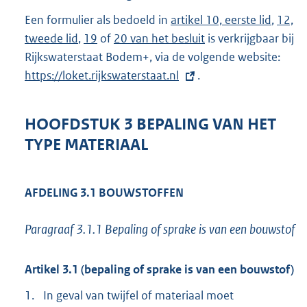
Een formulier als bedoeld in
artikel 10, eerste lid
,
12,
tweede lid
,
19
of
20 van het besluit
is verkrijgbaar bij
Rijkswaterstaat Bodem+, via de volgende website:
E
https://loket.rijkswaterstaat.nl
.
x
t
e
HOOFDSTUK 3 BEPALING VAN HET
r
TYPE MATERIAAL
n
e
l
AFDELING 3.1 BOUWSTOFFEN
i
n
Paragraaf 3.1.1 Bepaling of sprake is van een bouwstof
k
:
Artikel 3.1 (bepaling of sprake is van een bouwstof)
1.
In geval van twijfel of materiaal moet