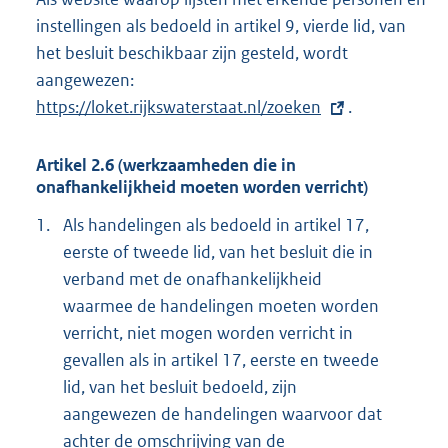
instellingen als bedoeld in artikel 9, vierde lid, van
het besluit beschikbaar zijn gesteld, wordt
aangewezen:
E
https://loket.rijkswaterstaat.nl/zoeken
x
.
t
e
Artikel 2.6 (werkzaamheden die in
onafhankelijkheid moeten worden verricht)
r
n
1.
Als handelingen als bedoeld in artikel 17,
e
eerste of tweede lid, van het besluit die in
l
verband met de onafhankelijkheid
i
waarmee de handelingen moeten worden
n
verricht, niet mogen worden verricht in
k
gevallen als in artikel 17, eerste en tweede
:
lid, van het besluit bedoeld, zijn
aangewezen de handelingen waarvoor dat
achter de omschrijving van de