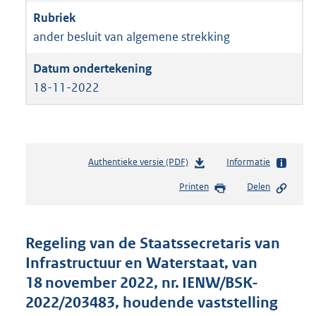
ander besluit van algemene strekking
18-11-2022
Authentieke versie (PDF)
b
Informatie
e
Printen
Delen
s
t
a
n
Regeling van de Staatssecretaris van
d
Infrastructuur en Waterstaat, van
s
18 november 2022, nr. IENW/BSK-
g
r
2022/203483, houdende vaststelling
o