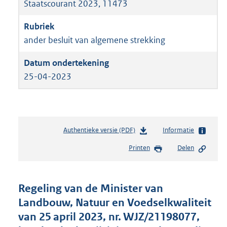
Staatscourant 2023, 11473
ander besluit van algemene strekking
25-04-2023
Authentieke versie (PDF)
b
Informatie
e
Printen
Delen
s
t
a
n
Regeling van de Minister van
d
Landbouw, Natuur en Voedselkwaliteit
s
van 25 april 2023, nr. WJZ/21198077,
g
r