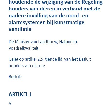
houdende de wijziging van de Regeling
o
houders van dieren in verband met de
o
nadere invulling van de nood- en
t
t
alarmsystemen bij kunstmatige
e
ventilatie
:
8
8
De Minister van Landbouw, Natuur en
1
Voedselkwaliteit,
K
b
Gelet op artikel 2.5, tiende lid, van het Besluit
houders van dieren;
Besluit:
ARTIKEL I
A