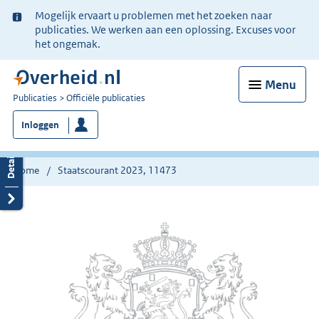
Ter
Mogelijk ervaart u problemen met het zoeken naar
informatie:
publicaties. We werken aan een oplossing. Excuses voor
het ongemak.
Menu
U
Publicaties
Officiële publicaties
bent
Inloggen
nu
hier:
Home
Staatscourant 2023, 11473