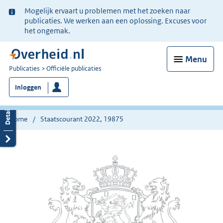
Ter
Mogelijk ervaart u problemen met het zoeken naar
informatie:
publicaties. We werken aan een oplossing. Excuses voor
het ongemak.
Menu
U
Publicaties
Officiële publicaties
bent
Inloggen
nu
hier:
Home
Staatscourant 2022, 19875