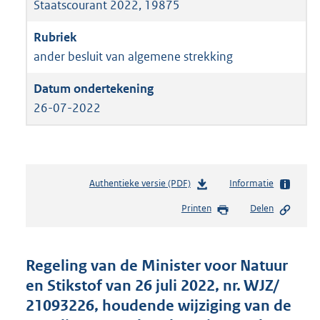
Staatscourant 2022, 19875
ander besluit van algemene strekking
26-07-2022
Authentieke versie (PDF)
b
Informatie
e
Printen
Delen
s
t
a
n
Regeling van de Minister voor Natuur
d
en Stikstof van 26 juli 2022, nr. WJZ/
s
21093226, houdende wijziging van de
g
r