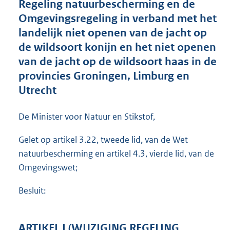
Regeling natuurbescherming en de
o
Omgevingsregeling in verband met het
o
landelijk niet openen van de jacht op
t
t
de wildsoort konijn en het niet openen
e
van de jacht op de wildsoort haas in de
:
provincies Groningen, Limburg en
6
0
Utrecht
7
K
De Minister voor Natuur en Stikstof,
b
Gelet op artikel 3.22, tweede lid, van de Wet
natuurbescherming en artikel 4.3, vierde lid, van de
Omgevingswet;
Besluit:
ARTIKEL I (WIJZIGING REGELING