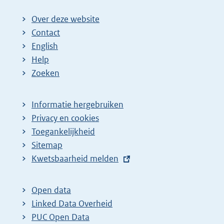
Over deze website
Contact
English
Help
Zoeken
Informatie hergebruiken
Privacy en cookies
Toegankelijkheid
Sitemap
E
Kwetsbaarheid melden
x
t
Open data
e
Linked Data Overheid
r
PUC Open Data