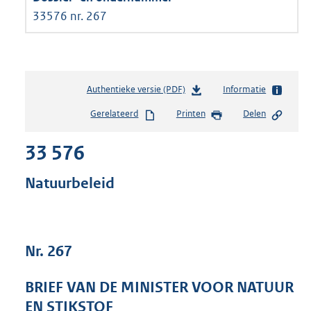
33576 nr. 267
Authentieke versie (PDF)
b
Informatie
e
Gerelateerd
Printen
Delen
s
t
33 576
a
n
d
Natuurbeleid
s
g
r
o
Nr. 267
o
t
t
BRIEF VAN DE MINISTER VOOR NATUUR
e
EN STIKSTOF
: