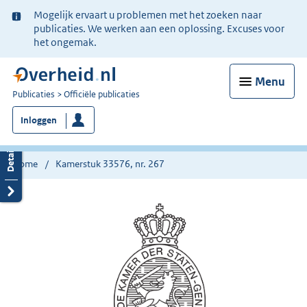
Ter
Mogelijk ervaart u problemen met het zoeken naar
informatie:
publicaties. We werken aan een oplossing. Excuses voor
het ongemak.
Menu
U
Publicaties
Officiële publicaties
bent
Inloggen
nu
hier:
Home
Kamerstuk 33576, nr. 267