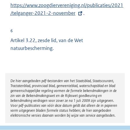
E
https://www.zoogdiervereniging.nl/publicaties/2021
x
/telganger-2021-2-november
.
t
e
6
r
Artikel 3.22, zesde lid, van de Wet
n
natuurbescherming.
e
l
i
n
Disclaimer
De hier aangeboden pdf-bestanden van het Staatsblad, Staatscourant,
k
Tractatenblad, provinciaal blad, gemeenteblad, waterschapsblad en blad
:
gemeenschappelijke regeling vormen de formele bekendmakingen in de
zin van de Bekendmakingswet en de Rijkswet goedkeuring en
bekendmaking verdragen voor zover ze na 1 juli 2009 zijn uitgegeven.
Voor pdf-publicaties van vóór deze datum geldt dat alleen de in papieren
vorm uitgegeven bladen formele status hebben; de hier aangeboden
elektronische versies daarvan worden bij wijze van service aangeboden.