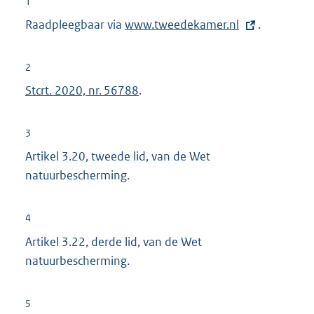
1
Raadpleegbaar via
E
www.tweedekamer.nl
.
x
t
2
e
Stcrt. 2020, nr. 56788
.
r
n
3
e
Artikel 3.20, tweede lid, van de Wet
l
natuurbescherming.
i
n
k
4
:
Artikel 3.22, derde lid, van de Wet
natuurbescherming.
5