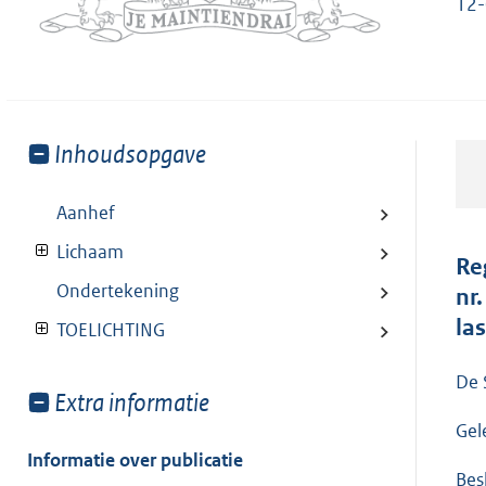
12-
Toon
Inhoudsopgave
meer
van:
Aanhef
Lichaam
Re
Ondertekening
nr
la
TOELICHTING
De 
Toon
Extra informatie
meer
Gel
van:
Informatie over publicatie
Besl