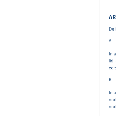
AR
De 
A
In 
lid
eer
B
In 
ond
ond