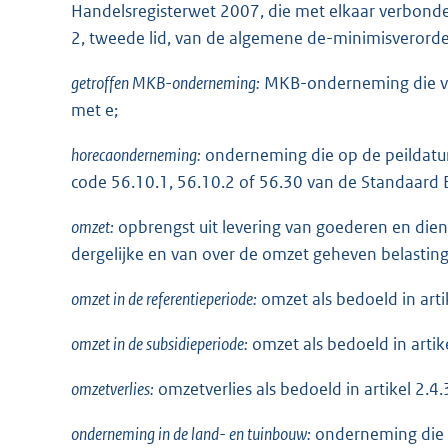
Handelsregisterwet 2007, die met elkaar verbonden
2, tweede lid, van de algemene de-minimisverord
getroffen MKB-onderneming:
MKB-onderneming die vold
met e;
horecaonderneming:
onderneming die op de peildatum
code 56.10.1, 56.10.2 of 56.30 van de Standaard B
omzet:
opbrengst uit levering van goederen en die
dergelijke en van over de omzet geheven belastin
omzet in de referentieperiode:
omzet als bedoeld in arti
omzet in de subsidieperiode:
omzet als bedoeld in artikel
omzetverlies:
omzetverlies als bedoeld in artikel 2.4.3
onderneming in de land- en tuinbouw:
onderneming die o