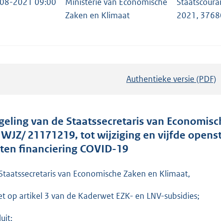
08-2021 09:00
Ministerie van Economische
Staatscoura
Zaken en Klimaat
2021, 3768
Authentieke versie (PDF)
b
e
s
t
geling van de Staatssecretaris van Economisc
a
. WJZ/ 21171219, tot wijziging en vijfde opens
n
sten financiering COVID-19
d
s
Staatssecretaris van Economische Zaken en Klimaat,
g
et op artikel 3 van de Kaderwet EZK- en LNV-subsidies;
r
o
uit: