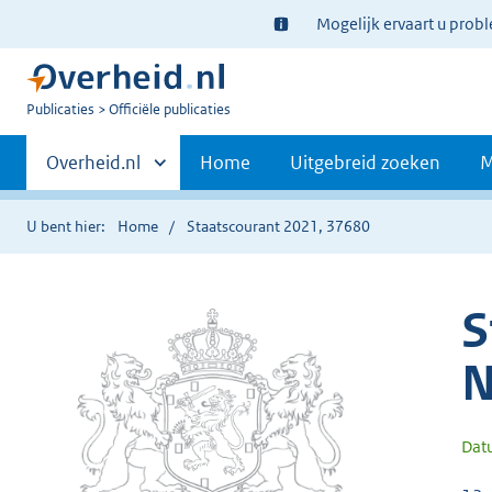
Ter
Mogelijk ervaart u prob
informatie:
U
Publicaties
Officiële publicaties
bent
Primaire
nu
Andere
Overheid.nl
Home
Uitgebreid zoeken
M
hier:
sites
navigatie
binnen
U bent hier:
Home
Staatscourant 2021, 37680
S
N
Dat