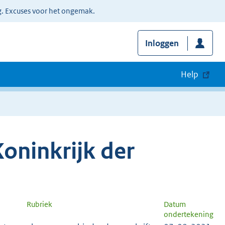
g. Excuses voor het ongemak.
Inloggen
Help
oninkrijk der
Rubriek
Datum
ondertekening