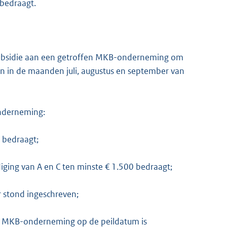
 bedraagt.
 subsidie aan een getroffen MKB-onderneming om
ten in de maanden juli, augustus en september van
onderneming:
 bedraagt;
ging van A en C ten minste € 1.500 bedraagt;
r stond ingeschreven;
de MKB-onderneming op de peildatum is