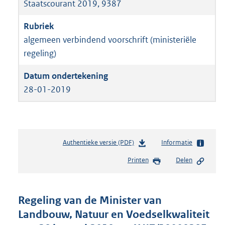
Staatscourant 2019, 9387
algemeen verbindend voorschrift (ministeriële
regeling)
28-01-2019
Authentieke versie (PDF)
b
Informatie
e
Printen
Delen
s
t
a
n
Regeling van de Minister van
d
Landbouw, Natuur en Voedselkwaliteit
s