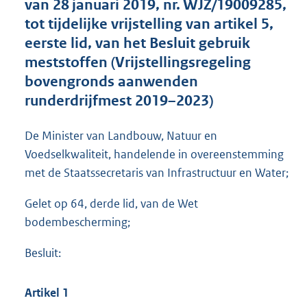
van 28 januari 2019, nr. WJZ/19009285,
g
r
tot tijdelijke vrijstelling van artikel 5,
o
eerste lid, van het Besluit gebruik
o
meststoffen (Vrijstellingsregeling
t
t
bovengronds aanwenden
e
runderdrijfmest 2019–2023)
:
3
9
De Minister van Landbouw, Natuur en
7
Voedselkwaliteit, handelende in overeenstemming
K
met de Staatssecretaris van Infrastructuur en Water;
b
Gelet op 64, derde lid, van de Wet
bodembescherming;
Besluit:
Artikel 1