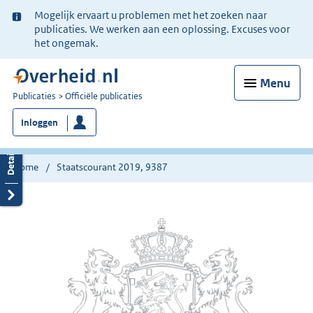
Ter
Mogelijk ervaart u problemen met het zoeken naar
informatie:
publicaties. We werken aan een oplossing. Excuses voor
het ongemak.
Menu
U
Publicaties
Officiële publicaties
bent
Inloggen
nu
hier:
Home
Staatscourant 2019, 9387