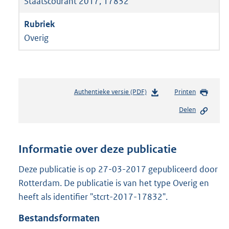
Staatscourant 2017, 17832
Overig
Authentieke versie (PDF)
b
Printen
e
Delen
s
t
a
n
Informatie over deze publicatie
d
s
Deze publicatie is op 27-03-2017 gepubliceerd door
g
Rotterdam. De publicatie is van het type Overig en
r
heeft als identifier "stcrt-2017-17832".
o
o
Bestandsformaten
t