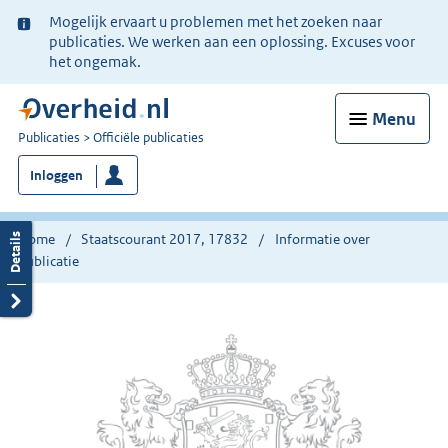
Ter
Mogelijk ervaart u problemen met het zoeken naar
informatie:
publicaties. We werken aan een oplossing. Excuses voor
het ongemak.
Menu
U
Publicaties
Officiële publicaties
bent
Inloggen
nu
hier:
Home
Staatscourant 2017, 17832
Informatie over
publicatie