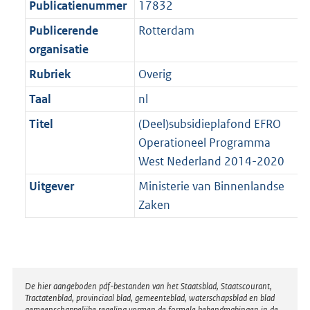
Publicatienummer
17832
Publicerende
Rotterdam
organisatie
Rubriek
Overig
Taal
nl
Titel
(Deel)subsidieplafond EFRO
Operationeel Programma
West Nederland 2014-2020
Uitgever
Ministerie van Binnenlandse
Zaken
Disclaimer
De hier aangeboden pdf-bestanden van het Staatsblad, Staatscourant,
Tractatenblad, provinciaal blad, gemeenteblad, waterschapsblad en blad
gemeenschappelijke regeling vormen de formele bekendmakingen in de