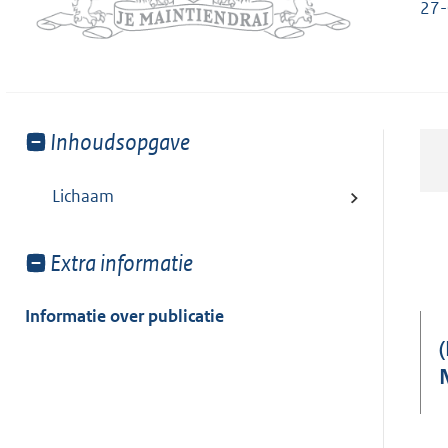
27-
Toon
Inhoudsopgave
meer
van:
Lichaam
Toon
Extra informatie
meer
van:
Informatie over publicatie