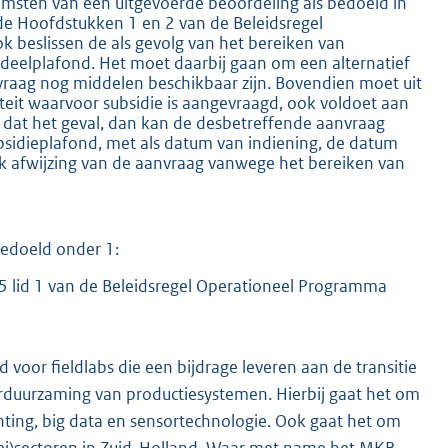
omsten van een uitgevoerde beoordeling als bedoeld in
de Hoofdstukken 1 en 2 van de Beleidsregel
eslissen de als gevolg van het bereiken van
deelplafond. Het moet daarbij gaan om een alternatief
vraag nog middelen beschikbaar zijn. Bovendien moet uit
iteit waarvoor subsidie is aangevraagd, ook voldoet aan
Is dat het geval, dan kan de desbetreffende aanvraag
bsidieplafond, met als datum van indiening, de datum
k afwijzing van de aanvraag vanwege het bereiken van
bedoeld onder 1:
.5 lid 1 van de Beleidsregel Operationeel Programma
 voor fieldlabs die een bijdrage leveren aan de transitie
rduurzaming van productiesystemen. Hierbij gaat het om
nting, big data en sensortechnologie. Ook gaat het om
roei)sectoren in Zuid-Holland. Waar met name het MKB