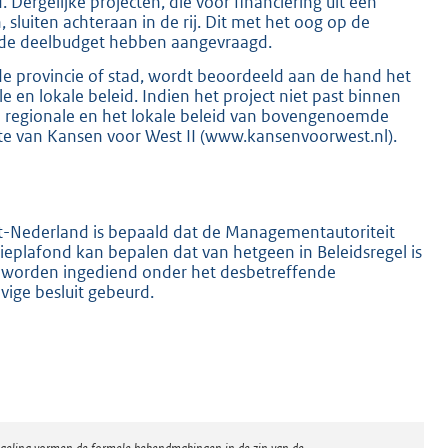
. Dergelijke projecten, die voor financiering uit een
sluiten achteraan in de rij. Dit met het oog op de
nde deelbudget hebben aangevraagd.
e provincie of stad, wordt beoordeeld aan de hand het
e en lokale beleid. Indien het project niet past binnen
e regionale en het lokale beleid van bovengenoemde
ite van Kansen voor West II (www.kansenvoorwest.nl).
-Nederland is bepaald dat de Managementautoriteit
ieplafond kan bepalen dat van hetgeen in Beleidsregel is
 worden ingediend onder het desbetreffende
vige besluit gebeurd.