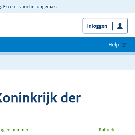
g. Excuses voor het ongemak.
Inloggen
Help
oninkrijk der
ang en nummer
Rubriek