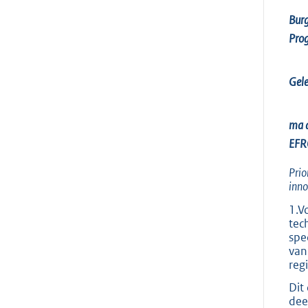
Bur
Pro
Gele
ma
EFR
Prio
inno
1.V
tec
spe
van
reg
Dit
dee