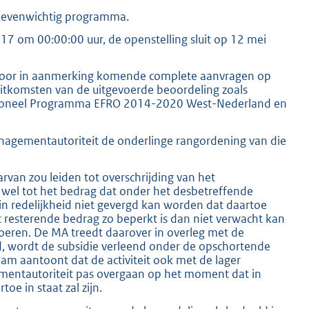
h evenwichtig programma.
7 om 00:00:00 uur, de openstelling sluit op 12 mei
rvoor in aanmerking komende complete aanvragen op
uitkomsten van de uitgevoerde beoordeling zoals
ationeel Programma EFRO 2014-2020 West-Nederland en
Managementautoriteit de onderlinge rangordening van die
rvan zou leiden tot overschrijding van het
 wel tot het bedrag dat onder het desbetreffende
in redelijkheid niet gevergd kan worden dat daartoe
t resterende bedrag zo beperkt is dan niet verwacht kan
voeren. De MA treedt daarover in overleg met de
gd, wordt de subsidie verleend onder de opschortende
m aantoont dat de activiteit ook met de lager
ementautoriteit pas overgaan op het moment dat in
e in staat zal zijn.