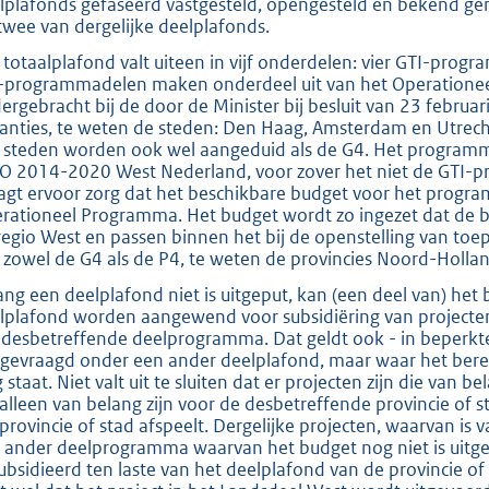
lplafonds gefaseerd vastgesteld, opengesteld en bekend ge
twee van dergelijke deelplafonds.
 totaalplafond valt uiteen in vijf onderdelen: vier GTI-pr
-programmadelen maken onderdeel uit van het Operatione
ergebracht bij de door de Minister bij besluit van 23 febru
tanties, te weten de steden: Den Haag, Amsterdam en Utrec
r steden worden ook wel aangeduid als de G4. Het program
O 2014-2020 West Nederland, voor zover het niet de GTI-
agt ervoor zorg dat het beschikbare budget voor het progr
rationeel Programma. Het budget wordt zo ingezet dat de 
regio West en passen binnen het bij de openstelling van toep
 zowel de G4 als de P4, te weten de provincies Noord-Hollan
ang een deelplafond niet is uitgeput, kan (een deel van) he
lplafond worden aangewend voor subsidiëring van projecten 
 desbetreffende deelprogramma. Dat geldt ook - in beperkte
gevraagd onder een ander deelplafond, maar waar het berei
 staat. Niet valt uit te sluiten dat er projecten zijn die van 
 alleen van belang zijn voor de desbetreffende provincie of 
 provincie of stad afspeelt. Dergelijke projecten, waarvan is
 ander deelprogramma waarvan het budget nog niet is uitgep
ubsidieerd ten laste van het deelplafond van de provincie of d