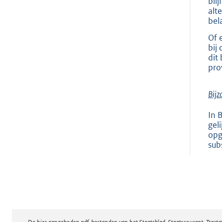
bli
alt
bel
Of 
bij
dit
pro
Bijz
In 
gel
opg
sub