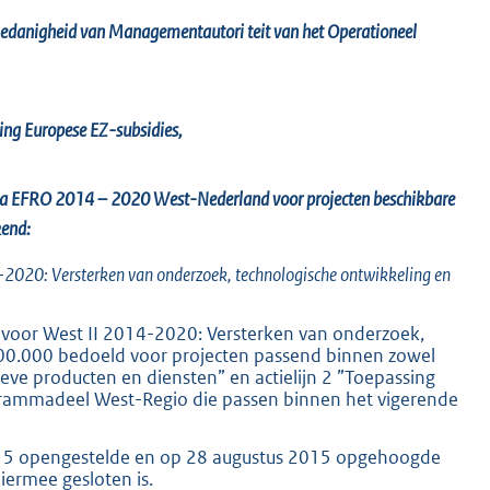
edanigheid van Managementautori
teit
van het Operationeel
ling Europese EZ-subsidies,
a EFRO 2014 – 2020
West-Nederland voor projecten beschikbare
kend:
K
2020: Versterken van onderzoek, technologische ontwikkeling en
 voor West II 2014-2020: Versterken van onderzoek,
000.000 bedoeld voor projecten passend binnen zowel
tieve producten en diensten” en actielijn 2 ”Toepassing
ogrammadeel West-Regio die passen binnen het vigerende
l 2015 opengestelde en op 28 augustus 2015 opgehoogde
iermee gesloten is.