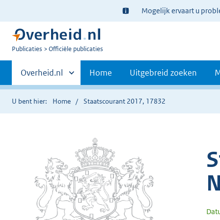
Ter
Mogelijk ervaart u prob
informatie:
U
Publicaties
Officiële publicaties
bent
Primaire
nu
Andere
Overheid.nl
Home
Uitgebreid zoeken
M
hier:
sites
navigatie
binnen
U bent hier:
Home
Staatscourant 2017, 17832
S
N
Dat