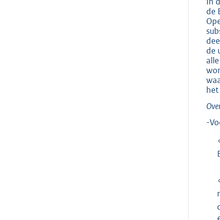
In 
de 
Ope
sub
dee
de 
all
wor
waa
het
Over
-Vo