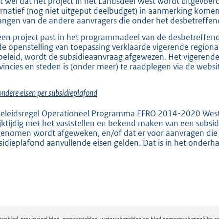
jft wel dat het project in het Landsdeel West wordt uitgevoerd
ernatief (nog niet uitgeput deelbudget) in aanmerking komen, 
angen van de andere aanvragers die onder het desbetreffe
een project past in het programmadeel van de desbetreffend
 de openstelling van toepassing verklaarde vigerende regional
 beleid, wordt de subsidieaanvraag afgewezen. Het vigerend
vincies en steden is (onder meer) te raadplegen via de webs
ondere eisen per subsidieplafond
Beleidsregel Operationeel Programma EFRO 2014-2020 West
ijktijdig met het vaststellen en bekend maken van een subsid
enomen wordt afgeweken, en/of dat er voor aanvragen die
sidieplafond aanvullende eisen gelden. Dat is in het onderha