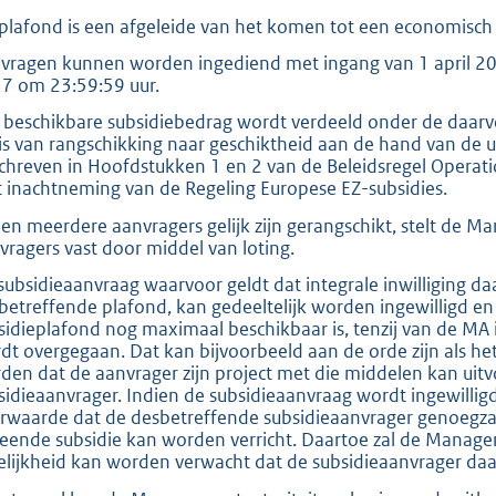
 plafond is een afgeleide van het komen tot een economisc
vragen kunnen worden ingediend met ingang van 1 april 201
7 om 23:59:59 uur.
 beschikbare subsidiebedrag wordt verdeeld onder de daa
is van rangschikking naar geschiktheid aan de hand van de 
chreven in Hoofdstukken 1 en 2 van de Beleidsregel Oper
 inachtneming van de Regeling Europese EZ-subsidies.
ien meerdere aanvragers gelijk zijn gerangschikt, stelt de 
vragers vast door middel van loting.
subsidieaanvraag waarvoor geldt dat integrale inwilliging daa
betreffende plafond, kan gedeeltelijk worden ingewilligd en
sidieplafond nog maximaal beschikbaar is, tenzij van de MA 
dt overgegaan. Dat kan bijvoorbeeld aan de orde zijn als he
den dat de aanvrager zijn project met die middelen kan uit
sidieaanvrager. Indien de subsidieaanvraag wordt ingewilli
rwaarde dat de desbetreffende subsidieaanvrager genoegzaa
leende subsidie kan worden verricht. Daartoe zal de Manag
elijkheid kan worden verwacht dat de subsidieaanvrager daarto