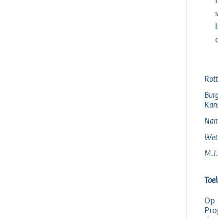
Rot
Burg
Kans
Nam
Wet
M.J.
Toel
Op 
Pro