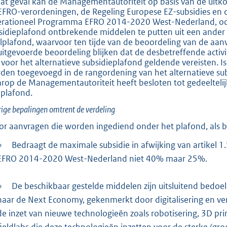
dat geval kan de Managementautoriteit op basis van de uitk
EFRO-verordeningen, de Regeling Europese EZ-subsidies en 
rationeel Programma EFRO 2014-2020 West-Nederland, ook b
sidieplafond ontbrekende middelen te putten uit een ander 
lplafond, waarvoor ten tijde van de beoordeling van de aan
uitgevoerde beoordeling blijken dat de desbetreffende activ
e voor het alternatieve subsidieplafond geldende vereisten. 
den toegevoegd in de rangordening van het alternatieve su
rop de Managementautoriteit heeft besloten tot gedeeltelij
 plafond.
ige bepalingen omtrent de verdeling
or aanvragen die worden ingediend onder het plafond, als 
∘
Bedraagt de maximale subsidie in afwijking van artikel 1
EFRO 2014-2020 West-Nederland niet 40% maar 25%.
∘
De beschikbaar gestelde middelen zijn uitsluitend bedoeld
naar de Next Economy, gekenmerkt door digitalisering en ve
de inzet van nieuwe technologieën zoals robotisering, 3D pri
fieldlabs die deze technologieën inzetten voor de sterke (g