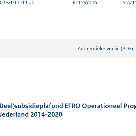
03-2017 09:00
Rotterdam
Staat
Authentieke versie (PDF)
b
e
s
t
a
n
d
(Deel)subsidieplafond EFRO Operationeel P
s
Nederland 2014-2020
g
r
o