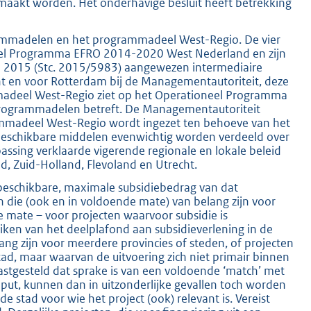
maakt worden. Het onderhavige besluit heeft betrekking
ogrammadelen en het programmadeel West-Regio. De vier
el Programma EFRO 2014-2020 West Nederland en zijn
ari 2015 (Stc. 2015/5983) aangewezen intermediaire
ht en voor Rotterdam bij de Managementautoriteit, deze
madeel West-Regio ziet op het Operationeel Programma
programmadelen betreft. De Managementautoriteit
ammadeel West-Regio wordt ingezet ten behoeve van het
beschikbare middelen evenwichtig worden verdeeld over
assing verklaarde vigerende regionale en lokale beleid
d, Zuid-Holland, Flevoland en Utrecht.
t beschikbare, maximale subsidiebedrag van dat
die (ook en in voldoende mate) van belang zijn voor
 mate – voor projecten waarvoor subsidie is
ken van het deelplafond aan subsidieverlening in de
belang zijn voor meerdere provincies of steden, of projecten
stad, maar waarvan de uitvoering zich niet primair binnen
 vastgesteld dat sprake is van een voldoende ‘match’ met
ut, kunnen dan in uitzonderlijke gevallen toch worden
e stad voor wie het project (ook) relevant is. Vereist