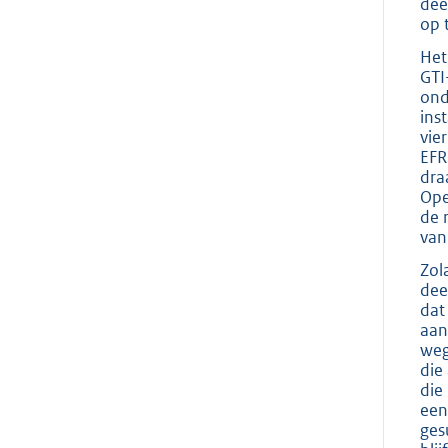
dee
op 
Het
GTI
ond
ins
vie
EFR
dra
Ope
de 
van
Zol
dee
dat
aan
weg
die
die
een
ges