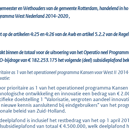
o
gemeester en Wethouders van de gemeente Rotterdam,
handelend
in ho
t
gramma West Nederland 2014-2020
,
t
e
:
t op de artikelen 4:25 en 4:26 van de
Awb
en artikel 5.2.2 van de Rege
7
9
akt
binnen de totaal voor de uitvoering van het Operatio
neel Programm
0
O-bijdrage van € 182.253.175
het
volgende
(deel)
subsidieplafond be
ritaire as 1 van het operationeel programma Kansen voor West II
2014-
b
vatie:
oor prioritaire as 1 van het operationeel programma Kansen
hnologische ontwikkeling en innovatie een bedrag van € 2.
cifieke doelstelling 1 “Valorisatie, vergroten aandeel innova
 nieuwe kennis aansluitend bij eindgebruikers” van het pr
ionale beleid van Zuid-Holland.
 deelplafond is inclusief het restbedrag van het op 1 apri
lsubsidieplafond van totaal € 4.500.000, welk deelplafond h