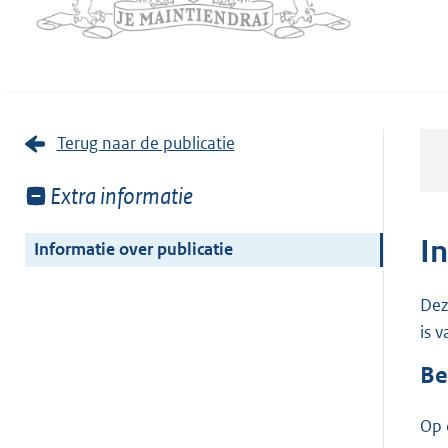
Terug naar de publicatie
Toon
Extra informatie
meer
van:
I
Informatie over publicatie
Dez
is 
Be
Op 