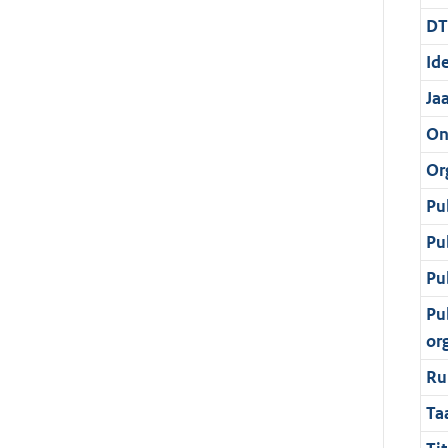
DT
Ide
Ja
On
Or
Pu
Pu
Pu
Pu
or
Ru
Ta