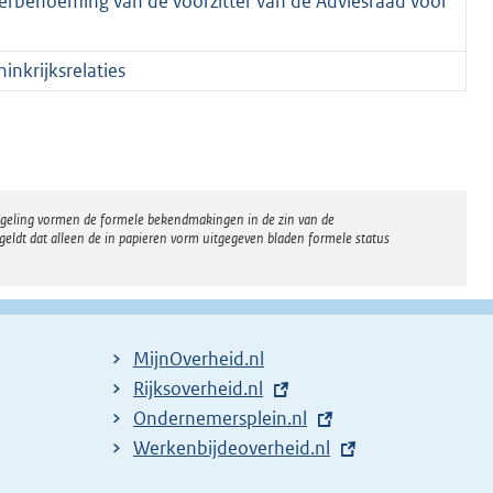
herbenoeming van de voorzitter van de Adviesraad voor
nkrijksrelaties
regeling vormen de formele bekendmakingen in de zin van de
eldt dat alleen de in papieren vorm uitgegeven bladen formele status
MijnOverheid.nl
E
Rijksoverheid.nl
x
E
Ondernemersplein.nl
t
x
E
Werkenbijdeoverheid.nl
e
t
x