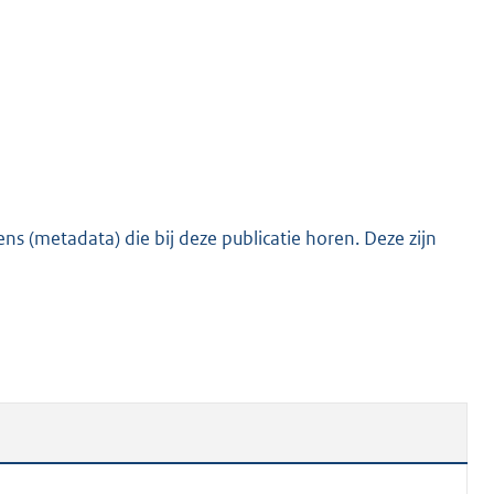
o
t
t
e
:
1
1
0
s (metadata) die bij deze publicatie horen. Deze zijn
K
b