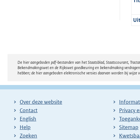
Tit
Ui
De hier aangeboden pdf-bestanden van het Staatsblad, Staatscourant, Tract
Disclaimer
Bekendmakingswet en de Rijkswet goedkeuring en bekendmaking verdragen voor
hebben; de hier aangeboden elektronische versies daarvan worden bij wijze 
Over deze website
Informat
Contact
Privacy 
English
Toeganke
Help
Sitemap
Zoeken
E
Kwetsba