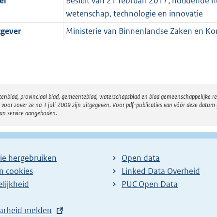
el
Besluit van 21 februari 2017, houdende 
wetenschap, technologie en innovatie
tgever
Ministerie van Binnenlandse Zaken en Koni
atenblad, provinciaal blad, gemeenteblad, waterschapsblad en blad gemeenschappelijke 
 zover ze na 1 juli 2009 zijn uitgegeven. Voor pdf-publicaties van vóór deze datum g
van service aangeboden.
ie hergebruiken
Open data
en cookies
Linked Data Overheid
lijkheid
PUC Open Data
arheid melden