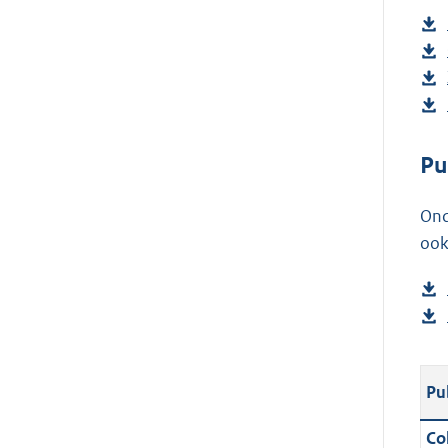
Pu
Ond
ook
Pu
Col