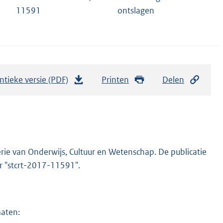
11591
ontslagen
ntieke versie (PDF)
b
Printen
Delen
e
s
t
a
n
rie van Onderwijs, Cultuur en Wetenschap. De publicatie
d
er "stcrt-2017-11591".
s
g
r
maten:
o