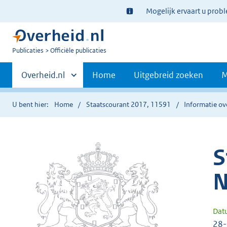
Ter
Mogelijk ervaart u prob
informatie:
U
Publicaties
Officiële publicaties
bent
Primaire
nu
Andere
Overheid.nl
Home
Uitgebreid zoeken
M
hier:
sites
navigatie
binnen
U bent hier:
Home
Staatscourant 2017, 11591
Informatie ov
S
N
Dat
28-