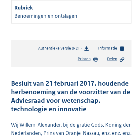
Benoemingen en ontslagen
Authentieke versie (PDF)
b
Informatie
e
Printen
Delen
s
t
a
n
Besluit van 21 februari 2017, houdende
d
herbenoeming van de voorzitter van de
s
Adviesraad voor wetenschap,
g
r
technologie en innovatie
o
o
Wij Willem-Alexander, bij de gratie Gods, Koning der
t
t
Nederlanden, Prins van Oranje-Nassau, enz. enz. enz.