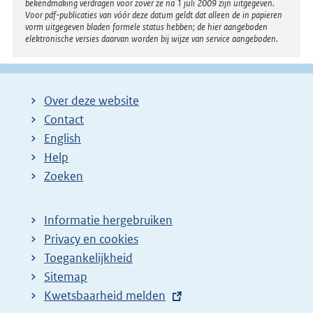
bekendmaking verdragen voor zover ze na 1 juli 2009 zijn uitgegeven.
Voor pdf-publicaties van vóór deze datum geldt dat alleen de in papieren
vorm uitgegeven bladen formele status hebben; de hier aangeboden
elektronische versies daarvan worden bij wijze van service aangeboden.
Over deze website
Contact
English
Help
Zoeken
Informatie hergebruiken
Privacy en cookies
Toegankelijkheid
Sitemap
E
Kwetsbaarheid melden