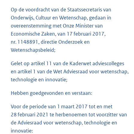
e
:
Op de voordracht van de Staatssecretaris van
1
Onderwijs, Cultuur en Wetenschap, gedaan in
1
overeenstemming met Onze Minister van
0
K
Economische Zaken, van 17 februari 2017,
b
nr. 1148891, directie Onderzoek en
Wetenschapsbeleid;
Gelet op artikel 11 van de Kaderwet adviescolleges
en artikel 1 van de Wet Adviesraad voor wetenschap,
technologie en innovatie;
Hebben goedgevonden en verstaan:
Voor de periode van 1 maart 2017 tot en met
28 februari 2021 te herbenoemen tot voorzitter van
de Adviesraad voor wetenschap, technologie en
innovatie: