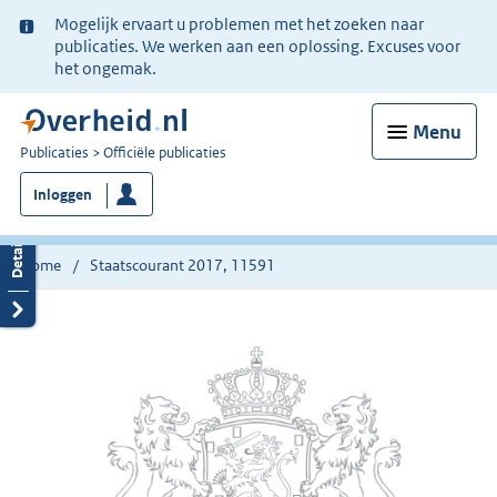
Ter
Mogelijk ervaart u problemen met het zoeken naar
informatie:
publicaties. We werken aan een oplossing. Excuses voor
het ongemak.
Menu
U
Publicaties
Officiële publicaties
bent
Inloggen
nu
hier:
Home
Staatscourant 2017, 11591