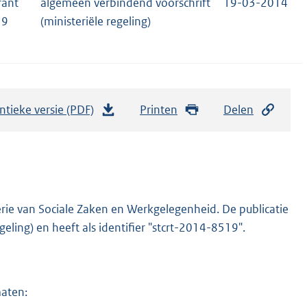
rant
algemeen verbindend voorschrift
19-03-2014
19
(ministeriële regeling)
ntieke versie (PDF)
b
Printen
Delen
e
s
t
a
n
rie van Sociale Zaken en Werkgelegenheid. De publicatie
d
eling) en heeft als identifier "stcrt-2014-8519".
s
g
r
maten:
o