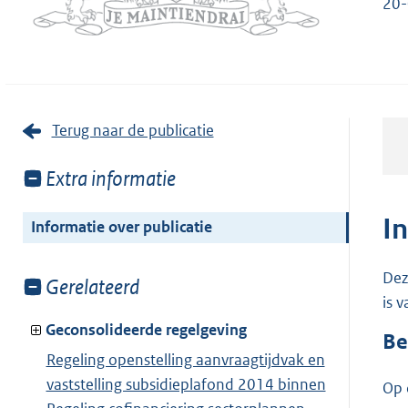
20-
Terug naar de publicatie
Toon
Extra informatie
meer
van:
I
Informatie over publicatie
Dez
Toon
Gerelateerd
is 
meer
van:
Geconsolideerde regelgeving
Be
Regeling openstelling aanvraagtijdvak en
vaststelling subsidieplafond 2014 binnen
Op 