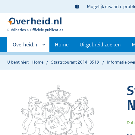
Ter
Mogelijk ervaart u prob
informatie:
U
Publicaties
Officiële publicaties
bent
Primaire
nu
Andere
Overheid.nl
Home
Uitgebreid zoeken
M
hier:
sites
navigatie
binnen
U bent hier:
Home
Staatscourant 2014, 8519
Informatie over
S
N
Dat