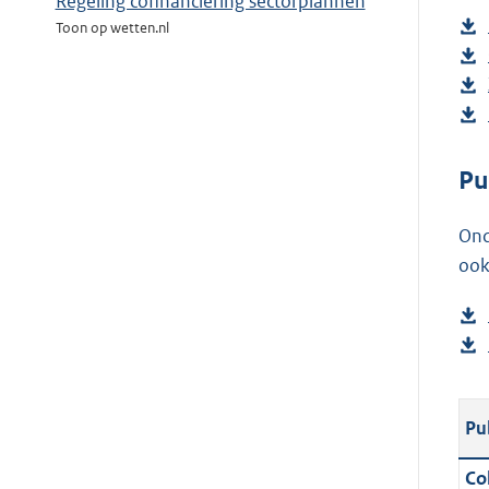
Regeling cofinanciering sectorplannen
Toon op wetten.nl
Pu
Ond
ook
Pu
Col