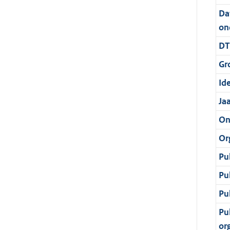
Da
on
DT
Gr
Ide
Ja
On
Or
Pu
Pu
Pu
Pu
or