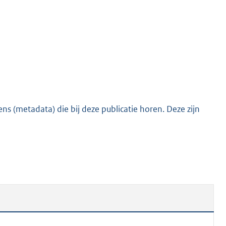
o
t
t
e
:
1
8
0
s (metadata) die bij deze publicatie horen. Deze zijn
K
b