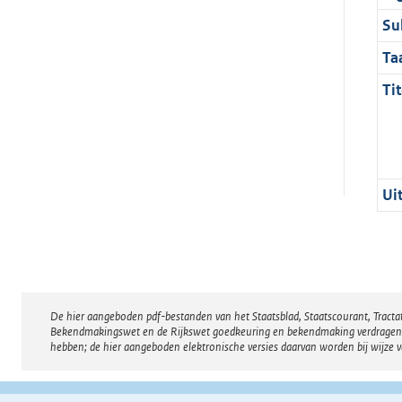
Su
Ta
Tit
Ui
De hier aangeboden pdf-bestanden van het Staatsblad, Staatscourant, Tract
Disclaimer
Bekendmakingswet en de Rijkswet goedkeuring en bekendmaking verdragen voor
hebben; de hier aangeboden elektronische versies daarvan worden bij wijze 