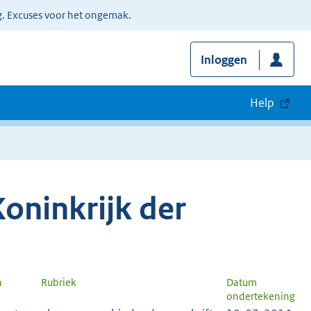
g. Excuses voor het ongemak.
Inloggen
Help
oninkrijk der
n
Rubriek
Datum
ondertekening