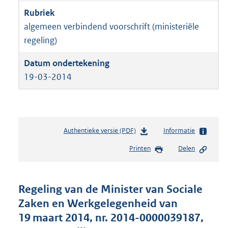
algemeen verbindend voorschrift (ministeriële
regeling)
19-03-2014
Authentieke versie (PDF)
b
Informatie
e
Printen
Delen
s
t
a
n
Regeling van de Minister van Sociale
d
Zaken en Werkgelegenheid van
s
19 maart 2014, nr. 2014-0000039187,
g
r