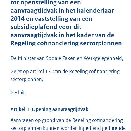
tot openstelling van een
o
aanvraagtijdvak in het kalenderjaar
o
2014 en vaststelling van een
t
t
subsidieplafond voor dit
e
aanvraagtijdvak in het kader van de
:
Regeling cofinanciering sectorplannen
1
8
0
De Minister van Sociale Zaken en Werkgelegenheid,
K
b
Gelet op artikel 1.4 van de Regeling cofinanciering
sectorplannen;
Besluit:
Artikel 1. Opening aanvraagtijdvak
Aanvragen op grond van de Regeling cofinanciering
sectorplannen kunnen worden ingediend gedurende