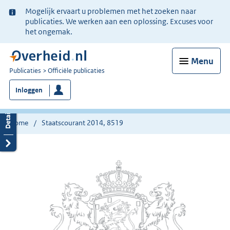
Ter
Mogelijk ervaart u problemen met het zoeken naar
informatie:
publicaties. We werken aan een oplossing. Excuses voor
het ongemak.
Menu
U
Publicaties
Officiële publicaties
bent
Inloggen
nu
hier:
Home
Staatscourant 2014, 8519