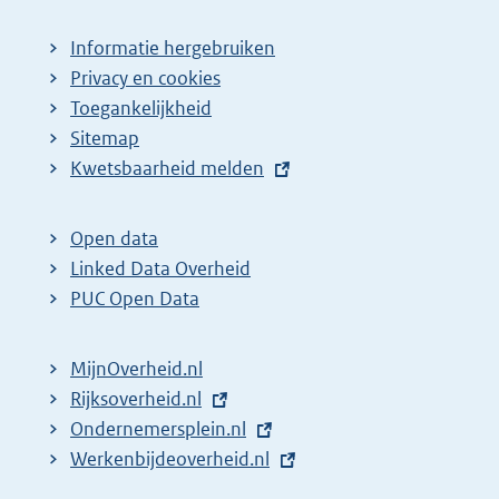
Informatie hergebruiken
Privacy en cookies
Toegankelijkheid
Sitemap
E
Kwetsbaarheid melden
x
t
Open data
e
Linked Data Overheid
r
PUC Open Data
n
e
MijnOverheid.nl
l
E
Rijksoverheid.nl
i
x
E
Ondernemersplein.nl
n
t
x
E
Werkenbijdeoverheid.nl
k
e
t
x