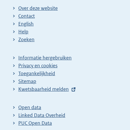
Over deze website
Contact
English
Help
Zoeken
Informatie hergebruiken
Privacy en cookies
Toegankelijkheid
Sitemap
E
Kwetsbaarheid melden
x
t
Open data
e
Linked Data Overheid
r
PUC Open Data
n