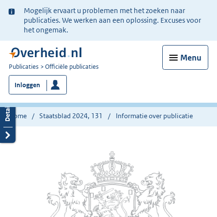
Ter
Mogelijk ervaart u problemen met het zoeken naar
informatie:
publicaties. We werken aan een oplossing. Excuses voor
het ongemak.
Menu
U
Publicaties
Officiële publicaties
bent
Inloggen
nu
hier:
Home
Staatsblad 2024, 131
Informatie over publicatie