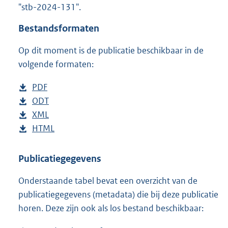
"stb-2024-131".
o
t
Bestandsformaten
t
e
Op dit moment is de publicatie beschikbaar in de
:
4
volgende formaten:
2
K
D
PDF
b
b
o
D
ODT
e
b
w
o
D
XML
s
e
b
n
w
o
D
HTML
t
s
e
b
l
n
w
o
a
t
s
e
o
l
n
w
n
a
t
s
Publicatiegegevens
a
o
l
n
d
n
a
t
Onderstaande tabel bevat een overzicht van de
d
a
o
l
s
d
n
a
publicatiegegevens (metadata) die bij deze publicatie
p
d
a
o
g
s
d
n
horen. Deze zijn ook als los bestand beschikbaar:
u
p
d
a
r
g
s
d
b
u
p
d
o
r
g
s