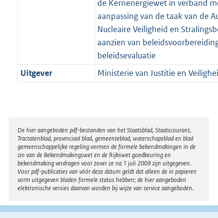
de Kernenergiewet in verband m
aanpassing van de taak van de Au
Nucleaire Veiligheid en Stralings
aanzien van beleidsvoorbereidin
beleidsevaluatie
Uitgever
Ministerie van Justitie en Veilighe
Disclaimer
De hier aangeboden pdf-bestanden van het Staatsblad, Staatscourant,
Tractatenblad, provinciaal blad, gemeenteblad, waterschapsblad en blad
gemeenschappelijke regeling vormen de formele bekendmakingen in de
zin van de Bekendmakingswet en de Rijkswet goedkeuring en
bekendmaking verdragen voor zover ze na 1 juli 2009 zijn uitgegeven.
Voor pdf-publicaties van vóór deze datum geldt dat alleen de in papieren
vorm uitgegeven bladen formele status hebben; de hier aangeboden
elektronische versies daarvan worden bij wijze van service aangeboden.