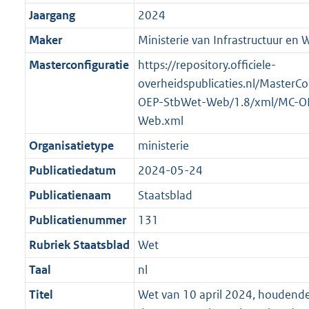
t
a
a
K
2
Jaargang
2024
t
a
b
K
t
Maker
Ministerie van Infrastructuur en 
b
Masterconfiguratie
https://repository.officiele-
overheidspublicaties.nl/MasterCo
OEP-StbWet-Web/1.8/xml/MC-O
Web.xml
Organisatietype
ministerie
Publicatiedatum
2024-05-24
Publicatienaam
Staatsblad
Publicatienummer
131
Rubriek Staatsblad
Wet
Taal
nl
Titel
Wet van 10 april 2024, houdende