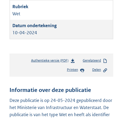
Wet
10-04-2024
Authentieke versie (PDF)
b
Gerelateerd
e
Printen
Delen
s
t
a
n
Informatie over deze publicatie
d
s
Deze publicatie is op 24-05-2024 gepubliceerd door
g
het Ministerie van Infrastructuur en Waterstaat. De
r
publicatie is van het type Wet en heeft als identifier
o