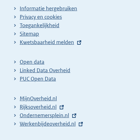
Informatie hergebruiken
Privacy en cookies
Toegankelijkheid
Sitemap
E
Kwetsbaarheid melden
x
t
Open data
e
Linked Data Overheid
r
PUC Open Data
n
e
MijnOverheid.nl
l
E
Rijksoverheid.nl
i
x
E
Ondernemersplein.nl
n
t
x
E
Werkenbijdeoverheid.nl
k
e
t
x
: