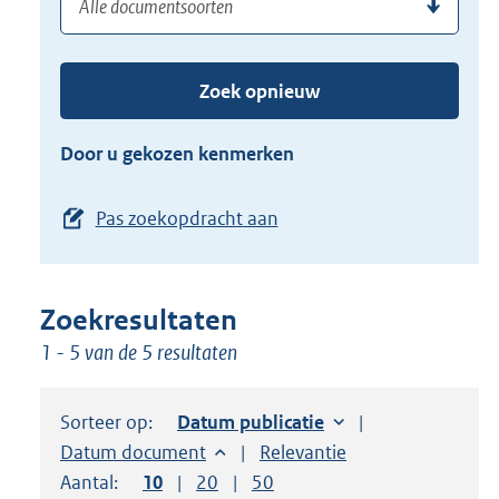
(dossier)nummer
uw
de
zoekterm
TAB
of
toets,
Zoek opnieuw
(dossier)nummer
of
in
de
Door u gekozen kenmerken
pijl
beneden
Pas zoekopdracht aan
toets
om
toegang
Zoekresultaten
te
1 - 5 van de 5 resultaten
krijgen
tot
de
Sorteer op:
Sorteer op:
Datum publicatie
suggesties.
Sorteer op:
Datum document
Sorteer op:
Relevantie
Druk
Aantal:
Toon
10
resultaten per pagina
Toon
20
resultaten per pagina
Toon
50
resultaten per pagina