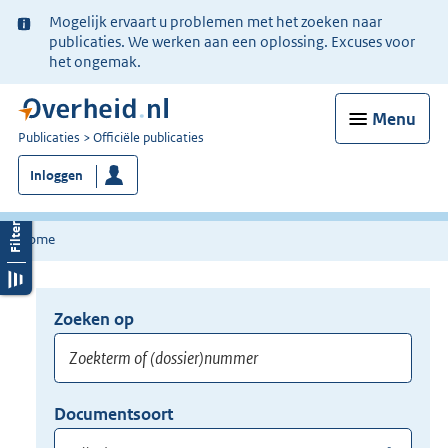
Ter
Mogelijk ervaart u problemen met het zoeken naar
informatie:
publicaties. We werken aan een oplossing. Excuses voor
het ongemak.
Menu
U
Publicaties
Officiële publicaties
bent
Inloggen
nu
hier:
Home
Zoeken op
Opnieuw
zoeken:
Zoekterm
Vul
Documentsoort
of
hier
Gebruik