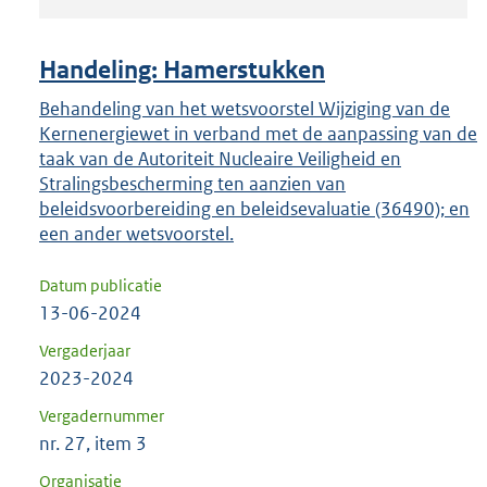
om
ENTER
om
Handeling: Hamerstukken
uw
Behandeling van het wetsvoorstel Wijziging van de
keuze
Kernenergiewet in verband met de aanpassing van de
te
taak van de Autoriteit Nucleaire Veiligheid en
bevestigen.
Stralingsbescherming ten aanzien van
beleidsvoorbereiding en beleidsevaluatie (36490); en
een ander wetsvoorstel.
Datum publicatie
13-06-2024
Vergaderjaar
2023-2024
Vergadernummer
nr. 27, item 3
Organisatie