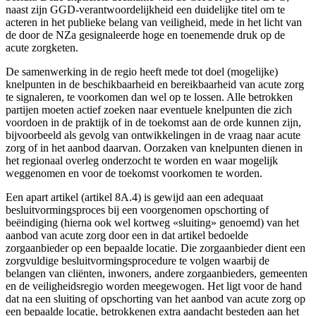
naast zijn GGD-verantwoordelijkheid een duidelijke titel om te
acteren in het publieke belang van veiligheid, mede in het licht van
de door de NZa gesignaleerde hoge en toenemende druk op de
acute zorgketen.
De samenwerking in de regio heeft mede tot doel (mogelijke)
knelpunten in de beschikbaarheid en bereikbaarheid van acute zorg
te signaleren, te voorkomen dan wel op te lossen. Alle betrokken
partijen moeten actief zoeken naar eventuele knelpunten die zich
voordoen in de praktijk of in de toekomst aan de orde kunnen zijn,
bijvoorbeeld als gevolg van ontwikkelingen in de vraag naar acute
zorg of in het aanbod daarvan. Oorzaken van knelpunten dienen in
het regionaal overleg onderzocht te worden en waar mogelijk
weggenomen en voor de toekomst voorkomen te worden.
Een apart artikel (artikel 8A.4) is gewijd aan een adequaat
besluitvormingsproces bij een voorgenomen opschorting of
beëindiging (hierna ook wel kortweg «sluiting» genoemd) van het
aanbod van acute zorg door een in dat artikel bedoelde
zorgaanbieder op een bepaalde locatie. Die zorgaanbieder dient een
zorgvuldige besluitvormingsprocedure te volgen waarbij de
belangen van cliënten, inwoners, andere zorgaanbieders, gemeenten
en de veiligheidsregio worden meegewogen. Het ligt voor de hand
dat na een sluiting of opschorting van het aanbod van acute zorg op
een bepaalde locatie, betrokkenen extra aandacht besteden aan het