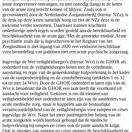
juiste zorgverlener ontvangen, en niet onnodig (lang) in de keten
van de acute zorg terecht komen of blijven. Zoals ook is
geconstateerd door de Nederlandse Zorgautoriteit
2
(hierna: NZa), is
de druk op deze keten namelijk hoog en ziet de NZa deze in de
toekomst verder toenemen. Daarnaast kunnen krachtens
onderhavige amvb regels worden gesteld aan de bereikbaarheid en
beschikbaarheid van de acute ggz. Met de generieke module Acute
psychiatrie zoals die is ingeschreven in het Register van het
Zorginstituut is met ingang van 2020 een veldnorm beschikbaar
voor beoordeling van patiënten met een acute psychische zorgvraag.
Ingevolge de Wet veiligheidsregio’s (hierna: Wvr) is de GHOR als
onderdeel van de veiligheidsregio belast met de coördinatie,
aansturing en regie van de geneeskundige hulpverlening in het kader
van de rampenbestrijding en de crisisbeheersing (artikelen 1 en 32
tot en met 34 Wvr). Door de GHOR onderdeel te laten zijn van de
Wvr is benadrukt dat de GHOR een taak heeft die voortkomt uit
aandacht voor veiligheid. Gekozen is om dit element van
veiligheidsbeleid niet onderdeel te laten zijn van de aanbieders van
acute medische zorg, maar te koppelen aan de bestuurlijke
verantwoordelijkheid van de veiligheidsregio voor rampen en crises
ingevolge de Wvr. Naast het meer patiëntgerichte belang van de
acute zorgketen wordt hierdoor geborgd dat de medische
hulpverlening bij rampen en crises ook de juiste aandacht krijgt.
Ook in situaties van rampen en crises moeten de beschikbaarheid en