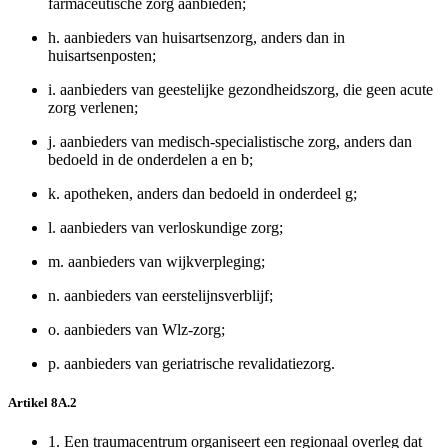
farmaceutische zorg aanbieden;
h.
aanbieders van huisartsenzorg, anders dan in
huisartsenposten;
i.
aanbieders van geestelijke gezondheidszorg, die geen acute
zorg verlenen;
j.
aanbieders van medisch-specialistische zorg, anders dan
bedoeld in de onderdelen a en b;
k.
apotheken, anders dan bedoeld in onderdeel g;
l.
aanbieders van verloskundige zorg;
m.
aanbieders van wijkverpleging;
n.
aanbieders van eerstelijnsverblijf;
o.
aanbieders van Wlz-zorg;
p.
aanbieders van geriatrische revalidatiezorg.
Artikel 8A.2
1.
Een traumacentrum organiseert een regionaal overleg dat