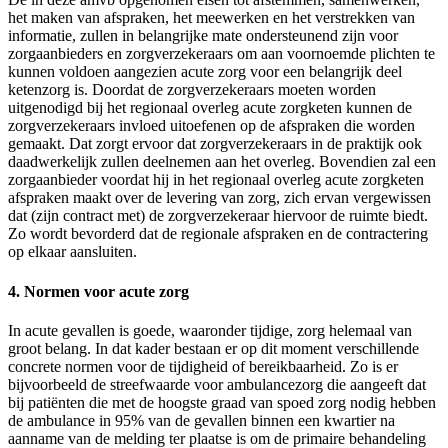
het maken van afspraken, het meewerken en het verstrekken van
informatie, zullen in belangrijke mate ondersteunend zijn voor
zorgaanbieders en zorgverzekeraars om aan voornoemde plichten te
kunnen voldoen aangezien acute zorg voor een belangrijk deel
ketenzorg is. Doordat de zorgverzekeraars moeten worden
uitgenodigd bij het regionaal overleg acute zorgketen kunnen de
zorgverzekeraars invloed uitoefenen op de afspraken die worden
gemaakt. Dat zorgt ervoor dat zorgverzekeraars in de praktijk ook
daadwerkelijk zullen deelnemen aan het overleg. Bovendien zal een
zorgaanbieder voordat hij in het regionaal overleg acute zorgketen
afspraken maakt over de levering van zorg, zich ervan vergewissen
dat (zijn contract met) de zorgverzekeraar hiervoor de ruimte biedt.
Zo wordt bevorderd dat de regionale afspraken en de contractering
op elkaar aansluiten.
4. Normen voor acute zorg
In acute gevallen is goede, waaronder tijdige, zorg helemaal van
groot belang. In dat kader bestaan er op dit moment verschillende
concrete normen voor de tijdigheid of bereikbaarheid. Zo is er
bijvoorbeeld de streefwaarde voor ambulancezorg die aangeeft dat
bij patiënten die met de hoogste graad van spoed zorg nodig hebben
de ambulance in 95% van de gevallen binnen een kwartier na
aanname van de melding ter plaatse is om de primaire behandeling