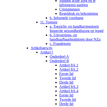
Sluiting acute zorg en te
informeren partijen
Crisisplannen
Regeldruk en bekostiging
b. Informele voorhang
11. Toetsen
a. Toezicht- en handhavingstoets
Inspectie gezondheidszorg en jeugd
b. Uitvoerings- en
handhaafbaarheidstoets door NZa
c. Fraudetoets
Artikelsgewijs
Artikel I
Onderdeel A
Onderdeel B
Artikel 8A.1
Artikel 8A.2
Eerste lid
Tweede lid
Derde lid
Artikel 8A.3
Artikel 8A.4
Eerste lid
Tweede lid
Derde lid