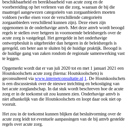
beschikbaarheid en bereikbaarheid van acute zorg en de
voorbereiding op het verlenen van die zorg, waaraan de bij die
maatregel aangewezen categorieën van zorgaanbieders moeten
voldoen (welke eisen voor de verschillende categorieën
zorgaanbieders verschillend kunnen zijn). Deze eisen zijn
opgenomen in de onderhavige amvb. Met deze amvb wordt beoogd
regels te stellen over hetgeen in voornoemde beleidsregels over de
acute zorg is vastgelegd. Het geregelde in het onderhavige
ontwerpbesluit is uitgebreider dan hetgeen in de beleidsregels is
geregeld, om beter aan te sluiten bij de huidige praktijk. Beoogd is
de huidige gang van zaken rondom de regionale samenwerking vast
te leggen.
Opgemerkt wordt dat er van juli 2020 tot en met 1 januari 2021 een
Houtskoolschets acute zorg (hierna: Houtskoolschets) is
geconsulteerd via
www.internetconsultatie.nl
1
. De Houtskoolschets
is een discussiestuk over de nieuwe inrichting en bekostiging van
het acute zorglandschap. In dat stuk wordt beschreven hoe de acute
zorg er in de toekomst uit zou kunnen zien. Onderhavige amvb is
niet afhankelijk van die Houtskoolschets en loopt daar ook niet op
vooruit.
Het zou in de toekomst kunnen blijken dat besluitvorming over de
acute zorg leidt tot eventuele aanpassingen van de bij amvb gestelde
regels over acute zorg.