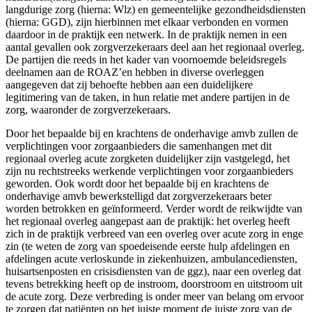
langdurige zorg (hierna: Wlz) en gemeentelijke gezondheidsdiensten
(hierna: GGD), zijn hierbinnen met elkaar verbonden en vormen
daardoor in de praktijk een netwerk. In de praktijk nemen in een
aantal gevallen ook zorgverzekeraars deel aan het regionaal overleg.
De partijen die reeds in het kader van voornoemde beleidsregels
deelnamen aan de ROAZ’en hebben in diverse overleggen
aangegeven dat zij behoefte hebben aan een duidelijkere
legitimering van de taken, in hun relatie met andere partijen in de
zorg, waaronder de zorgverzekeraars.
Door het bepaalde bij en krachtens de onderhavige amvb zullen de
verplichtingen voor zorgaanbieders die samenhangen met dit
regionaal overleg acute zorgketen duidelijker zijn vastgelegd, het
zijn nu rechtstreeks werkende verplichtingen voor zorgaanbieders
geworden. Ook wordt door het bepaalde bij en krachtens de
onderhavige amvb bewerkstelligd dat zorgverzekeraars beter
worden betrokken en geïnformeerd. Verder wordt de reikwijdte van
het regionaal overleg aangepast aan de praktijk: het overleg heeft
zich in de praktijk verbreed van een overleg over acute zorg in enge
zin (te weten de zorg van spoedeisende eerste hulp afdelingen en
afdelingen acute verloskunde in ziekenhuizen, ambulancediensten,
huisartsenposten en crisisdiensten van de ggz), naar een overleg dat
tevens betrekking heeft op de instroom, doorstroom en uitstroom uit
de acute zorg. Deze verbreding is onder meer van belang om ervoor
te zorgen dat patiënten op het juiste moment de juiste zorg van de