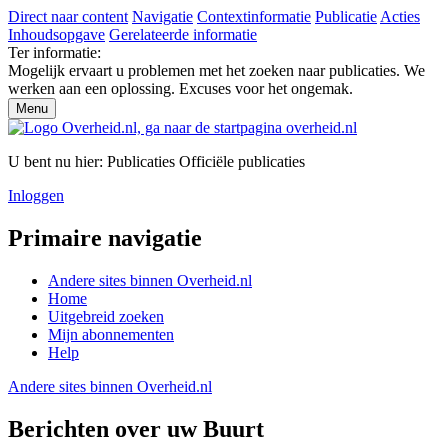
Direct naar content
Navigatie
Contextinformatie
Publicatie
Acties
Inhoudsopgave
Gerelateerde informatie
Ter informatie:
Mogelijk ervaart u problemen met het zoeken naar publicaties. We
werken aan een oplossing. Excuses voor het ongemak.
Menu
U bent nu hier:
Publicaties
Officiële publicaties
Inloggen
Primaire navigatie
Andere sites binnen
Overheid.nl
Home
Uitgebreid zoeken
Mijn abonnementen
Help
Andere sites binnen
Overheid.nl
Berichten over uw Buurt