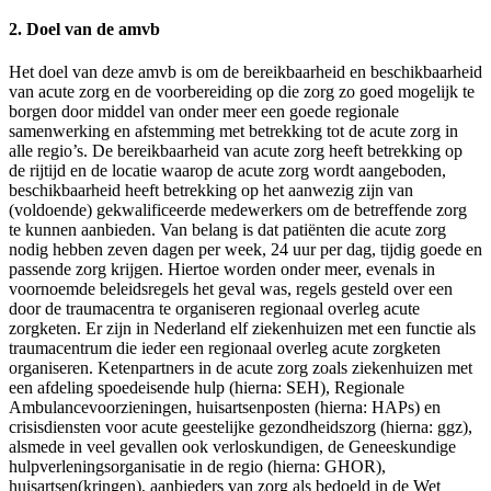
2. Doel van de amvb
Het doel van deze amvb is om de bereikbaarheid en beschikbaarheid
van acute zorg en de voorbereiding op die zorg zo goed mogelijk te
borgen door middel van onder meer een goede regionale
samenwerking en afstemming met betrekking tot de acute zorg in
alle regio’s. De bereikbaarheid van acute zorg heeft betrekking op
de rijtijd en de locatie waarop de acute zorg wordt aangeboden,
beschikbaarheid heeft betrekking op het aanwezig zijn van
(voldoende) gekwalificeerde medewerkers om de betreffende zorg
te kunnen aanbieden. Van belang is dat patiënten die acute zorg
nodig hebben zeven dagen per week, 24 uur per dag, tijdig goede en
passende zorg krijgen. Hiertoe worden onder meer, evenals in
voornoemde beleidsregels het geval was, regels gesteld over een
door de traumacentra te organiseren regionaal overleg acute
zorgketen. Er zijn in Nederland elf ziekenhuizen met een functie als
traumacentrum die ieder een regionaal overleg acute zorgketen
organiseren. Ketenpartners in de acute zorg zoals ziekenhuizen met
een afdeling spoedeisende hulp (hierna: SEH), Regionale
Ambulancevoorzieningen, huisartsenposten (hierna: HAPs) en
crisisdiensten voor acute geestelijke gezondheidszorg (hierna: ggz),
alsmede in veel gevallen ook verloskundigen, de Geneeskundige
hulpverleningsorganisatie in de regio (hierna: GHOR),
huisartsen(kringen), aanbieders van zorg als bedoeld in de Wet