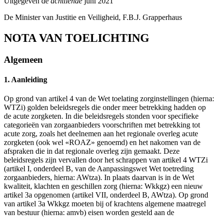
Uitgegeven de
achttiende
juni 2021
De Minister van Justitie en Veiligheid,
F.B.J.
Grapperhaus
NOTA VAN TOELICHTING
Algemeen
1. Aanleiding
Op grond van artikel 4 van de Wet toelating zorginstellingen (hierna:
WTZi) golden beleidsregels die onder meer betrekking hadden op
de acute zorgketen. In die beleidsregels stonden voor specifieke
categorieën van zorgaanbieders voorschriften met betrekking tot
acute zorg, zoals het deelnemen aan het regionale overleg acute
zorgketen (ook wel «ROAZ» genoemd) en het nakomen van de
afspraken die in dat regionale overleg zijn gemaakt. Deze
beleidsregels zijn vervallen door het schrappen van artikel 4 WTZi
(artikel I, onderdeel B, van de Aanpassingswet Wet toetreding
zorgaanbieders, hierna: AWtza). In plaats daarvan is in de Wet
kwaliteit, klachten en geschillen zorg (hierna: Wkkgz) een nieuw
artikel 3a opgenomen (artikel VII, onderdeel B, AWtza). Op grond
van artikel 3a Wkkgz moeten bij of krachtens algemene maatregel
van bestuur (hierna: amvb) eisen worden gesteld aan de