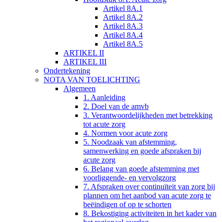
Artikel 8A.1
Artikel 8A.2
Artikel 8A.3
Artikel 8A.4
Artikel 8A.5
ARTIKEL II
ARTIKEL III
Ondertekening
NOTA VAN TOELICHTING
Algemeen
1. Aanleiding
2. Doel van de amvb
3. Verantwoordelijkheden met betrekking
tot acute zorg
4. Normen voor acute zorg
5. Noodzaak van afstemming,
samenwerking en goede afspraken bij
acute zorg
6. Belang van goede afstemming met
voorliggende- en vervolgzorg
7. Afspraken over continuïteit van zorg bij
plannen om het aanbod van acute zorg te
beëindigen of op te schorten
8. Bekostiging activiteiten in het kader van