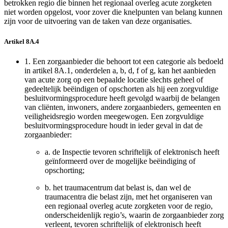
betrokken regio die binnen het regionaal overleg acute zorgketen
niet worden opgelost, voor zover die knelpunten van belang kunnen
zijn voor de uitvoering van de taken van deze organisaties.
Artikel 8A.4
1.
Een zorgaanbieder die behoort tot een categorie als bedoeld
in artikel 8A.1, onderdelen a, b, d, f of g, kan het aanbieden
van acute zorg op een bepaalde locatie slechts geheel of
gedeeltelijk beëindigen of opschorten als hij een zorgvuldige
besluitvormingsprocedure heeft gevolgd waarbij de belangen
van cliënten, inwoners, andere zorgaanbieders, gemeenten en
veiligheidsregio worden meegewogen. Een zorgvuldige
besluitvormingsprocedure houdt in ieder geval in dat de
zorgaanbieder:
a.
de Inspectie tevoren schriftelijk of elektronisch heeft
geïnformeerd over de mogelijke beëindiging of
opschorting;
b.
het traumacentrum dat belast is, dan wel de
traumacentra die belast zijn, met het organiseren van
een regionaal overleg acute zorgketen voor de regio,
onderscheidenlijk regio’s, waarin de zorgaanbieder zorg
verleent, tevoren schriftelijk of elektronisch heeft