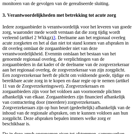
monitoren van de gevolgen van de gerealiseerde sluiting.
3. Verantwoordelijkheden met betrekking tot acute zorg
Iedere zorgaanbieder is verantwoordelijk voor het leveren van goede
zorg, waaronder mede wordt verstaan dat die zorg tijdig wordt
verleend (artikel 2 Wkkgz)
3
. Deelname aan het regionaal overleg
acute zorgketen en het al dan niet tot stand komen van afspraken in
dit overleg ontslaat de zorgaanbieder niet van deze
verantwoordelijkheid. Evenmin ontslaan het bestaan van het
genoemde regionaal overleg, de verplichtingen van de
zorgaanbieders in dat kader of de deelname van de zorgverzekeraar
aan het regionaal overleg, de zorgverzekeraar van zijn zorgplicht.
Een zorgverzekeraar heeft de plicht om voldoende goede, tijdige en
bereikbare acute zorg in te kopen en daar regie op te nemen (artikel
11 van de Zorgverzekeringswet). Zorgverzekeraars en
zorgaanbieders zijn voor het voldoen aan voornoemde plichten
afhankelijk van elkaar. Zorgaanbieders zijn financieel afhankelijk
van contractering door (meerdere) zorgverzekeraars.
Zorgverzekeraars zijn op hun beurt (gedeeltelijk) afhankelijk van de
inhoud van de regionale afspraken, om te kunnen voldoen aan hun
zorgplicht. Deze afspraken bepalen immers welke zorg er
beschikbaar is.
De in deze amvb opgenomen eisen tot afstemmen, samenwerken,