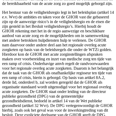
de bereikbaarheid van de acute zorg zo goed mogelijk geborgd zijn.
Het bestuur van de veiligheidsregio legt in het beleidsplan (artikel 14
e.v. Wvr) de ambities en taken voor de GHOR vast die gebaseerd
zijn op de aanwezige risico’s in de veiligheidsregio en de eisen die
zijn gesteld in het Besluit veiligheidsregio’s. Hierbij houdt de
GHOR rekening met het in de regio aanwezige en beschikbare
aanbod van acute zorg en de mogelijkheden om in samenwerking
met andere betrokken hulpdiensten hulp te verlenen. De GHOR
nam daarvoor onder andere deel aan het regionale overleg acute
zorgketen op basis van de beleidsregels die onder de WTZi golden.
Hierdoor kon de GHOR met acute zorginstellingen afspraken
maken over voorbereiding en inzet van medische zorg ten tijde van
een ramp of crisis. Onderhavige amvb regelt de randvoorwaarden
voor het regionale overleg acute zorgketen. Daarom is het belangrijk
dat de taak van de GHOR als onafhankelijke regisseur ten tijde van
een ramp of crisis, hierin is geborgd. Op basis van artikel 8A.2,
derde lid, onderdeel b, zal worden geregeld dat de GHOR als
organisatie standaard wordt uitgenodigd voor het regionaal overleg
acute zorgketen. De GHOR staat onder leiding van de directeur
publieke gezondheid (DPG) van de gemeentelijke
gezondheidsdienst, bedoeld in artikel 14 van de Wet publieke
gezondheid (artikel 32 Wvr). De DPG vertegenwoordigt de GHOR
hierbij, zoals ook het geval was voor de inwerkingtreding van dit
besluit. Deze expliciete deelname van de GHOR geeft de DPG,