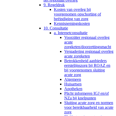
het regionaal overleg
9. Regeldruk
Kosten van overleg bij
voorgenomen opschorting of
beëindiging van zorg
Kennisnemingskosten
10. Consultatie
a. Internetconsultatie
Voorzitter regionaal overleg
acute
zorgketen/doorzettingsmacht
Vergadering regionaal overleg
acute zorgketen
Betrokkenheid aanbieders
eerstelijnszorg bij ROAZ en
bij voorgenomen sluiting
acute zorg
Algemeen
Huisartsen
Apotheken
Plicht informeren IGJ en/of
NZa bij knelpunten
Sluiting acute zorg en normen
voor bereikbaarheid van acute
zorg