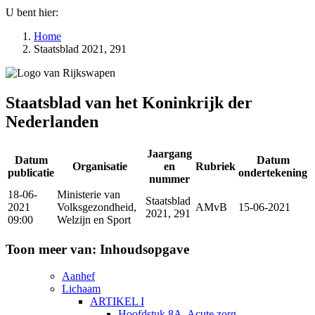
U bent hier:
Home
Staatsblad 2021, 291
Staatsblad van het Koninkrijk der
Nederlanden
Jaargang
Datum
Datum
Organisatie
en
Rubriek
publicatie
ondertekening
nummer
18-06-
Ministerie van
Staatsblad
2021
Volksgezondheid,
AMvB
15-06-2021
2021, 291
09:00
Welzijn en Sport
Toon meer van:
Inhoudsopgave
Aanhef
Lichaam
ARTIKEL I
Hoofdstuk 8A. Acute zorg