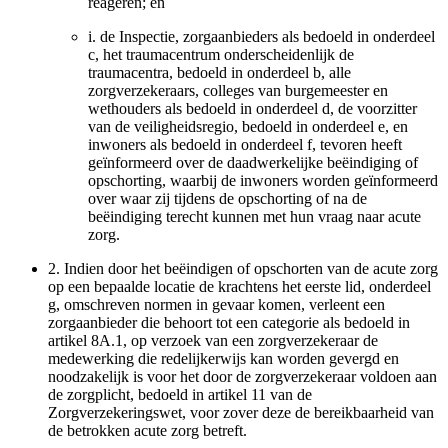
reageren; en
i.
de Inspectie, zorgaanbieders als bedoeld in onderdeel
c, het traumacentrum onderscheidenlijk de
traumacentra, bedoeld in onderdeel b, alle
zorgverzekeraars, colleges van burgemeester en
wethouders als bedoeld in onderdeel d, de voorzitter
van de veiligheidsregio, bedoeld in onderdeel e, en
inwoners als bedoeld in onderdeel f, tevoren heeft
geïnformeerd over de daadwerkelijke beëindiging of
opschorting, waarbij de inwoners worden geïnformeerd
over waar zij tijdens de opschorting of na de
beëindiging terecht kunnen met hun vraag naar acute
zorg.
2.
Indien door het beëindigen of opschorten van de acute zorg
op een bepaalde locatie de krachtens het eerste lid, onderdeel
g, omschreven normen in gevaar komen, verleent een
zorgaanbieder die behoort tot een categorie als bedoeld in
artikel 8A.1, op verzoek van een zorgverzekeraar de
medewerking die redelijkerwijs kan worden gevergd en
noodzakelijk is voor het door de zorgverzekeraar voldoen aan
de zorgplicht, bedoeld in artikel 11 van de
Zorgverzekeringswet, voor zover deze de bereikbaarheid van
de betrokken acute zorg betreft.