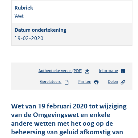
Wet
19-02-2020
Authentieke versie (PDF)
b
Informatie
e
Gerelateerd
Printen
Delen
s
t
a
n
Wet van 19 februari 2020 tot wijziging
d
van de Omgevingswet en enkele
s
andere wetten met het oog op de
g
r
beheersing van geluid afkomstig van
o