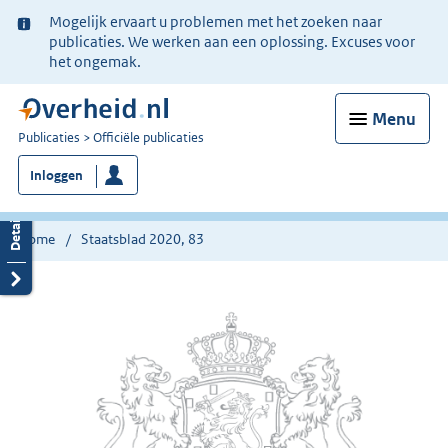
Ter
Mogelijk ervaart u problemen met het zoeken naar
informatie:
publicaties. We werken aan een oplossing. Excuses voor
het ongemak.
Menu
U
Publicaties
Officiële publicaties
bent
Inloggen
nu
hier:
Home
Staatsblad 2020, 83