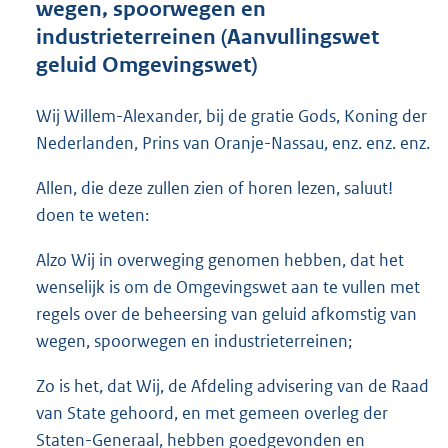
wegen, spoorwegen en
o
industrieterreinen (Aanvullingswet
t
t
geluid Omgevingswet)
e
:
Wij Willem-Alexander, bij de gratie Gods, Koning der
7
7
Nederlanden, Prins van Oranje-Nassau, enz. enz. enz.
K
b
Allen, die deze zullen zien of horen lezen, saluut!
doen te weten:
Alzo Wij in overweging genomen hebben, dat het
wenselijk is om de Omgevingswet aan te vullen met
regels over de beheersing van geluid afkomstig van
wegen, spoorwegen en industrieterreinen;
Zo is het, dat Wij, de Afdeling advisering van de Raad
van State gehoord, en met gemeen overleg der
Staten-Generaal, hebben goedgevonden en