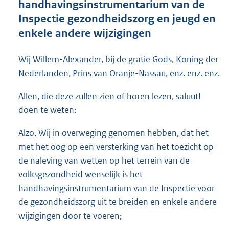
handhavingsinstrumentarium van de
o
Inspectie gezondheidszorg en jeugd en
t
t
enkele andere wijzigingen
e
:
Wij Willem-Alexander, bij de gratie Gods, Koning der
7
1
Nederlanden, Prins van Oranje-Nassau, enz. enz. enz.
K
b
Allen, die deze zullen zien of horen lezen, saluut!
doen te weten:
Alzo, Wij in overweging genomen hebben, dat het
met het oog op een versterking van het toezicht op
de naleving van wetten op het terrein van de
volksgezondheid wenselijk is het
handhavingsinstrumentarium van de Inspectie voor
de gezondheidszorg uit te breiden en enkele andere
wijzigingen door te voeren;