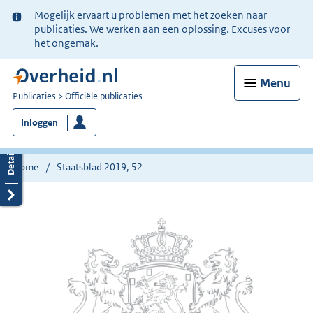
Ter
Mogelijk ervaart u problemen met het zoeken naar
informatie:
publicaties. We werken aan een oplossing. Excuses voor
het ongemak.
Menu
U
Publicaties
Officiële publicaties
bent
Inloggen
nu
hier:
Home
Staatsblad 2019, 52