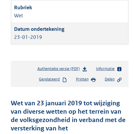
Wet
23-01-2019
Authentieke versie (PDF)
b
Informatie
e
Gerelateerd
Printen
Delen
s
t
a
n
Wet van 23 januari 2019 tot wijziging
d
van diverse wetten op het terrein van
s
de volksgezondheid in verband met de
g
r
versterking van het
o