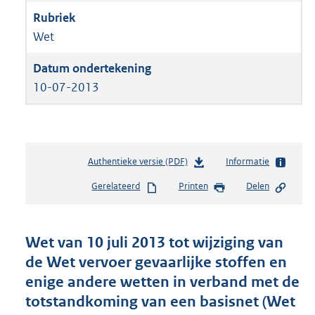
Wet
10-07-2013
Authentieke versie (PDF)
b
Informatie
e
Gerelateerd
Printen
Delen
s
t
a
n
Wet van 10 juli 2013 tot wijziging van
d
de Wet vervoer gevaarlijke stoffen en
s
enige andere wetten in verband met de
g
r
totstandkoming van een basisnet (Wet
o