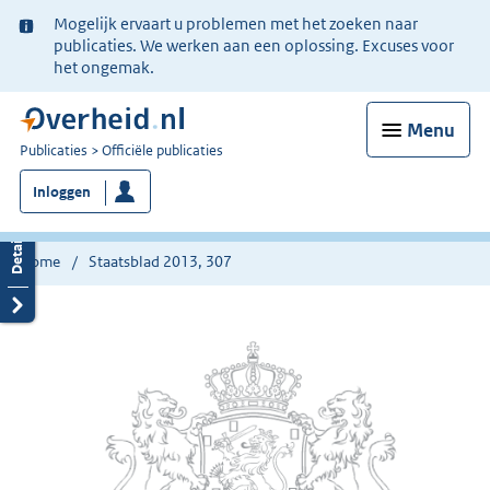
Ter
Mogelijk ervaart u problemen met het zoeken naar
informatie:
publicaties. We werken aan een oplossing. Excuses voor
het ongemak.
Menu
U
Publicaties
Officiële publicaties
bent
Inloggen
nu
hier:
Home
Staatsblad 2013, 307