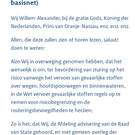
basisnet)
o
t
t
Wij Willem-Alexander, bij de gratie Gods, Koning der
e
Nederlanden, Prins van Oranje-Nassau, enz. enz. enz.
:
6
Allen, die deze zullen zien of horen lezen, saluut!
9
doen te weten:
K
b
Alzo Wij in overweging genomen hebben, dat het
wenselijk is om, ter bevordering van sturing op het
risico vanwege het vervoer van gevaarlijke stoffen
over wegen, hoofdspoorwegen en binnenwateren,
in de Wet vervoer gevaarlijke stoffen regels op te
nemen voor risicobegrenzing en de
routeringsbevoegdheden te herzien;
Zo is het, dat Wij, de Afdeling advisering van de Raad
van State gehoord, en met gemeen overleg der