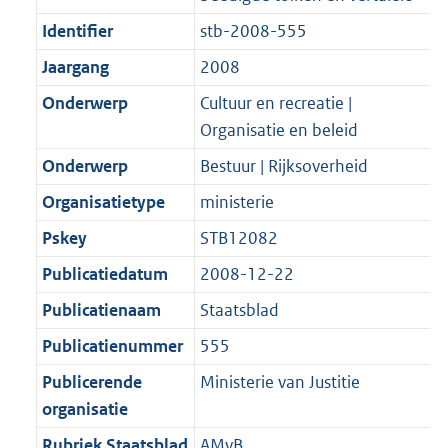
t
a
b
K
t
Identifier
stb-2008-555
b
Jaargang
2008
Onderwerp
Cultuur en recreatie |
Organisatie en beleid
Onderwerp
Bestuur | Rijksoverheid
Organisatietype
ministerie
Pskey
STB12082
Publicatiedatum
2008-12-22
Publicatienaam
Staatsblad
Publicatienummer
555
Publicerende
Ministerie van Justitie
organisatie
Rubriek Staatsblad
AMvB