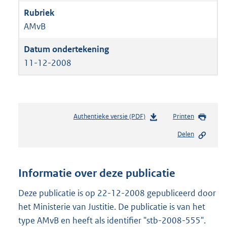
AMvB
11-12-2008
Authentieke versie (PDF)
b
Printen
e
Delen
s
t
a
n
Informatie over deze publicatie
d
s
Deze publicatie is op 22-12-2008 gepubliceerd door
g
het Ministerie van Justitie. De publicatie is van het
r
type AMvB en heeft als identifier "stb-2008-555".
o