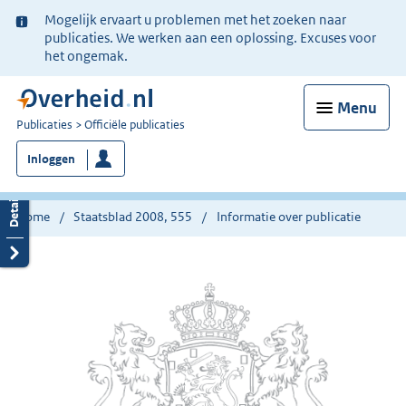
Ter
Mogelijk ervaart u problemen met het zoeken naar
informatie:
publicaties. We werken aan een oplossing. Excuses voor
het ongemak.
Menu
U
Publicaties
Officiële publicaties
bent
Inloggen
nu
hier:
Home
Staatsblad 2008, 555
Informatie over publicatie