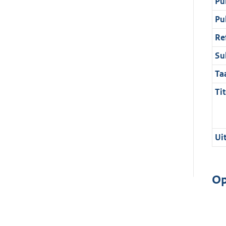
Pu
Pu
Re
Su
Ta
Tit
Ui
Op