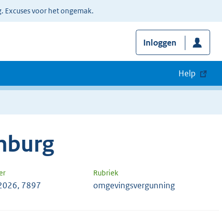
g. Excuses voor het ongemak.
Inloggen
Help
imburg
er
Rubriek
 2026, 7897
omgevingsvergunning