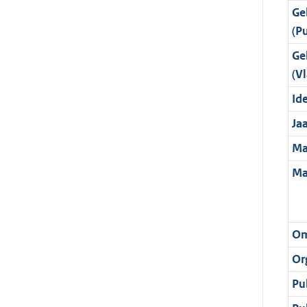
Ge
(P
Ge
(Vl
Ide
Ja
Ma
Ma
Om
Or
Pu