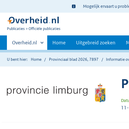
Ter
Mogelijk ervaart u prob
informatie:
U
Publicaties
Officiële publicaties
bent
Primaire
nu
Andere
Overheid.nl
Home
Uitgebreid zoeken
M
hier:
sites
navigatie
binnen
U bent hier:
Home
Provinciaal blad 2026, 7897
Informatie ov
P
Dat
11-