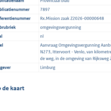
blicatienaam
Provinciaal blad
blicatienummer
7897
ferentienummer
Rx.Mission zaak Z2026-00000648
brubriek
omgevingsvergunning
al
nl
el
Aanvraag Omgevingsvergunning Aanbren
N273, Ittervoort - Venlo, van kilometr
de weg, in de omgeving van Rijksweg 
tgever
Limburg
 de kaart