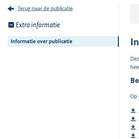
Terug naar de publicatie
Toon
Extra informatie
meer
van:
I
Informatie over publicatie
Dez
hee
Be
Op 