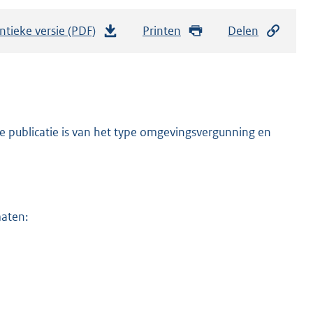
ntieke versie (PDF)
b
Printen
Delen
e
s
t
a
n
e publicatie is van het type omgevingsvergunning en
d
s
g
r
maten:
o
o
t
t
e