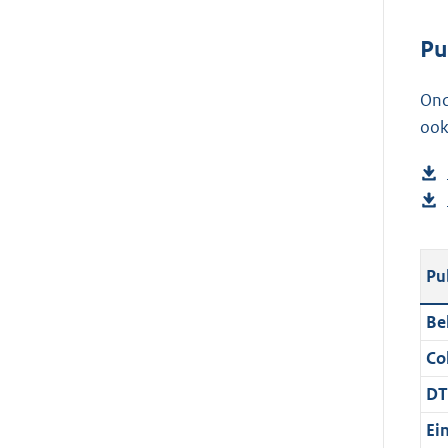
Pu
Ond
ook
Pu
Be
Col
DT
Ei