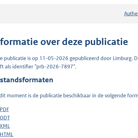
Authe
nformatie over deze publicatie
e publicatie is op 11-05-2026 gepubliceerd door Limburg. D
ft als identifier "prb-2026-7897".
standsformaten
dit moment is de publicatie beschikbaar in de volgende for
D
PDF
b
o
D
ODT
e
b
w
o
D
XML
s
e
b
n
w
o
D
HTML
t
s
e
b