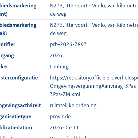
biedsmarkering
N273, Ittervoort - Venlo, van kilometr
o
o
o
f
n
i
K
unt)
de weg
t
o
r
o
f
n
b
t
t
m
r
o
f
biedsmarkering
N273, Ittervoort - Venlo, van kilometr
e
t
a
m
r
o
ak)
de weg
:
e
a
a
m
r
ntifier
prb-2026-7897
4
:
t
a
a
m
argang
2026
K
4
t
a
a
b
K
t
a
ker
Limburg
b
t
sterconfiguratie
https://repository.officiele-overheids
OmgevingsvergunningAanvraag-3Pas
3Pas-ZM.xml
gevingsactiviteit
ruimtelijke ordening
ganisatietype
provincie
blicatiedatum
2026-05-11