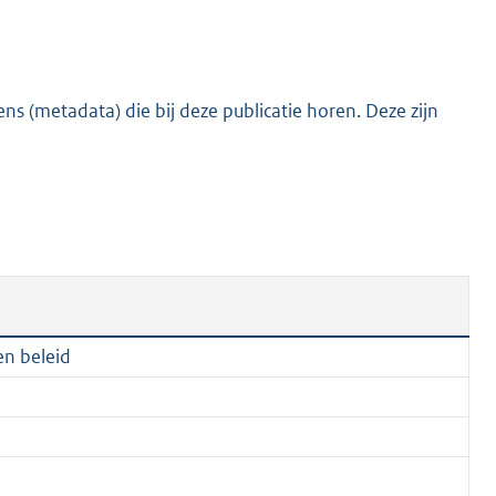
:
1
9
7
s (metadata) die bij deze publicatie horen. Deze zijn
K
b
en beleid