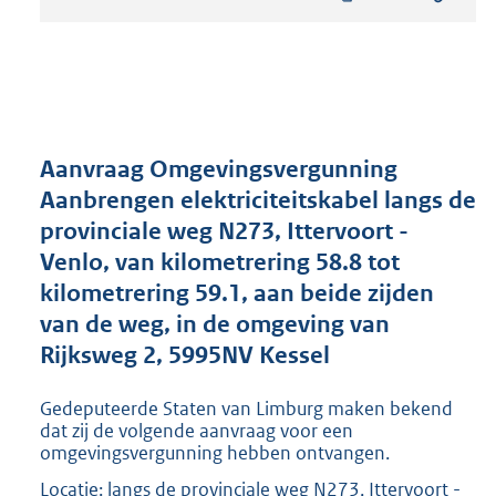
t
a
n
d
s
g
r
Aanvraag Omgevingsvergunning
o
Aanbrengen elektriciteitskabel langs de
o
provinciale weg N273, Ittervoort -
t
t
Venlo, van kilometrering 58.8 tot
e
kilometrering 59.1, aan beide zijden
:
van de weg, in de omgeving van
1
9
Rijksweg 2, 5995NV Kessel
7
K
Gedeputeerde Staten van Limburg maken bekend
b
dat zij de volgende aanvraag voor een
omgevingsvergunning hebben ontvangen.
Locatie: langs de provinciale weg N273, Ittervoort -