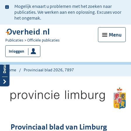
Ter
Mogelijk ervaart u problemen met het zoeken naar
informatie:
publicaties. We werken aan een oplossing. Excuses voor
het ongemak.
Menu
U
Publicaties
Officiële publicaties
bent
Inloggen
nu
hier:
Home
Provinciaal blad 2026, 7897
Provinciaal blad van Limburg