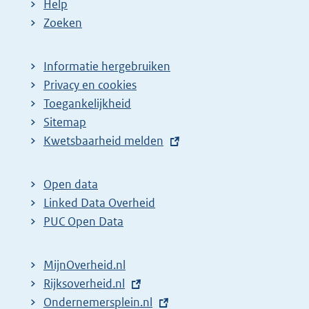
Help
Zoeken
Informatie hergebruiken
Privacy en cookies
Toegankelijkheid
Sitemap
E
Kwetsbaarheid melden
x
t
Open data
e
Linked Data Overheid
r
PUC Open Data
n
e
MijnOverheid.nl
l
E
Rijksoverheid.nl
i
x
E
Ondernemersplein.nl
n