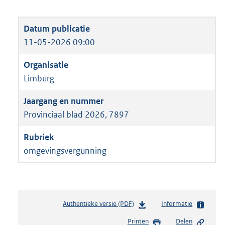
11-05-2026 09:00
Limburg
Provinciaal blad 2026, 7897
omgevingsvergunning
Authentieke versie (PDF)
b
Informatie
e
Printen
Delen
s