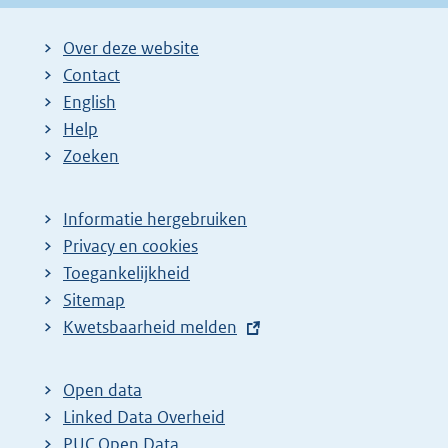
Over deze website
Contact
English
Help
Zoeken
Informatie hergebruiken
Privacy en cookies
Toegankelijkheid
Sitemap
E
Kwetsbaarheid melden
x
t
Open data
e
Linked Data Overheid
r
PUC Open Data