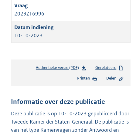
2023Z16996
10-10-2023
Authentieke versie (PDF)
b
Gerelateerd
e
Printen
Delen
s
t
a
n
Informatie over deze publicatie
d
s
Deze publicatie is op 10-10-2023 gepubliceerd door
g
Tweede Kamer der Staten-Generaal. De publicatie is
r
van het type Kamervragen zonder Antwoord en
o