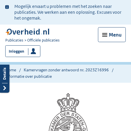
Ter
Mogelijk ervaart u problemen met het zoeken naar
informatie:
publicaties. We werken aan een oplossing. Excuses voor
het ongemak.
Menu
U
Publicaties
Officiële publicaties
bent
Inloggen
nu
hier:
Home
Kamervragen zonder antwoord nr. 2023Z16996
Informatie over publicatie