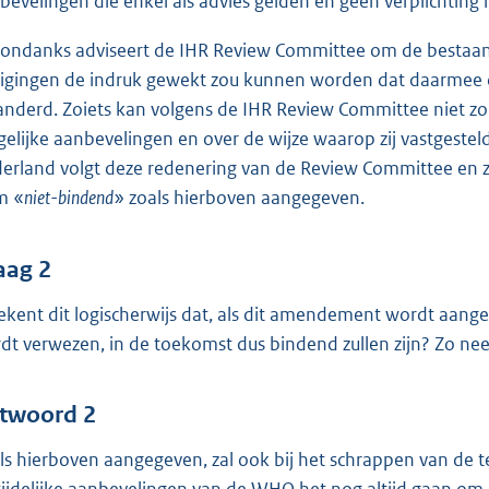
bevelingen die enkel als advies gelden en geen verplichting
ondanks adviseert de IHR Review Committee om de bestaand
zigingen de indruk gewekt zou kunnen worden dat daarmee d
anderd. Zoiets kan volgens de IHR Review Committee niet zo
gelijke aanbevelingen en over de wijze waarop zij vastgest
erland volgt deze redenering van de Review Committee en za
m «
niet-bindend
» zoals hierboven aangegeven.
aag 2
ekent dit logischerwijs dat, als dit amendement wordt aang
dt verwezen, in de toekomst dus bindend zullen zijn? Zo ne
twoord 2
ls hierboven aangegeven, zal ook bij het schrappen van de 