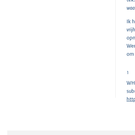
waar
Ik 
vrij
opn
Wer
om 
1
WHO
sub
htt