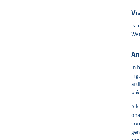
Vr
Is 
Wer
An
In 
ing
art
«
ni
All
ona
Com
gen