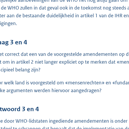
tijdelijke aanbevelingen van de WHO het nog altijd gaan om
 de WHO zullen in dat geval ook in de toekomst nog steeds 
ter aan de bestaande duidelijkheid in artikel 1 van de IHR e
zigingen.
aag 3 en 4
het correct dat een van de voorgestelde amendementen op d
dt om in artikel 2 niet langer expliciet op te merken dat «
ncipieel belang zijn?
r welk land is voorgesteld om «mensenrechten» en «fundam
ke argumenten werden hiervoor aangedragen?
twoord 3 en 4
de door WHO-lidstaten ingediende amendementen is onder art
stdeel te schrappen dat bepaalt dat de implementatie van 