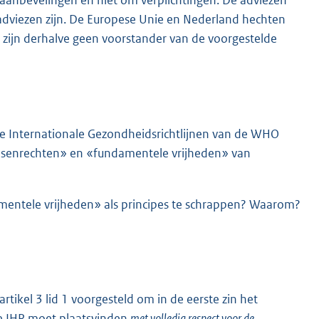
 aanbevelingen en niet om verplichtingen. De adviezen
adviezen zijn. De Europese Unie en Nederland hechten
n zijn derhalve geen voorstander van de voorgestelde
e Internationale Gezondheidsrichtlijnen van de WHO
mensenrechten» en «fundamentele vrijheden» van
entele vrijheden» als principes te schrappen? Waarom?
ikel 3 lid 1 voorgesteld om in de eerste zin het
de IHR moet plaatsvinden
met volledig respect voor de