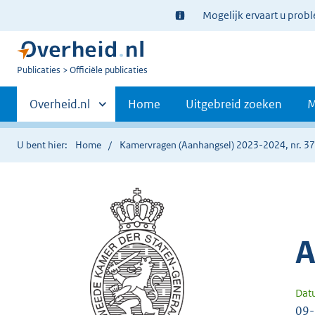
Ter
Mogelijk ervaart u prob
informatie:
U
Publicaties
Officiële publicaties
bent
Primaire
nu
Andere
Overheid.nl
Home
Uitgebreid zoeken
M
hier:
sites
navigatie
binnen
U bent hier:
Home
Kamervragen (Aanhangsel) 2023-2024, nr. 3
A
Dat
09-