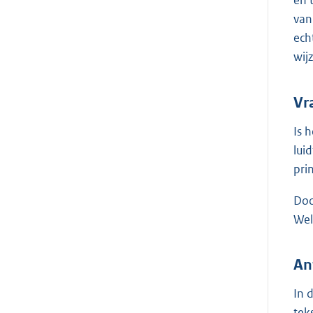
en 
van
ech
wij
Vr
Is 
lui
pri
Doo
Wel
An
In 
tek