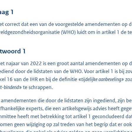
o
o
aag 1
t
het correct dat een van de voorgestelde amendementen op de
t
eldgezondheidsorganisatie (WHO) luidt om in artikel 1 de te
e
:
4
twoord 1
0
het najaar van 2022 is een groot aantal amendementen op d
ediend door de lidstaten van de WHO. Voor artikel 1 is bij zo
b
ikel 16 van de IHR en bij de definitie
«tijdelijke aanbeveling»
zoa
et-bindend
» te schrappen.
e amendementen die door de lidstaten zijn ingediend, zijn
fhankelijke experts, die een artikelsgewijs advies heeft gege
mittee heeft met betrekking tot artikel 1 geconcludeerd da
omen geen wijziging op zal treden van het begrip dat er ook 