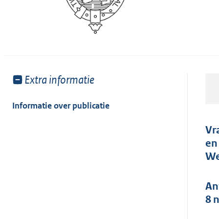
Toon
Extra informatie
meer
van:
Informatie over publicatie
Vr
en
We
An
8 