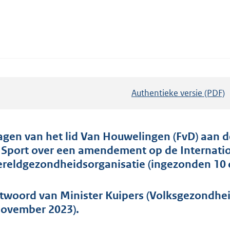
Authentieke versie (PDF)
b
e
s
t
agen van het lid Van Houwelingen (FvD) aan d
a
 Sport over een amendement op de Internatio
n
reldgezondheidsorganisatie (ingezonden 10 
d
s
twoord van Minister Kuipers (Volksgezondhei
g
november 2023).
r