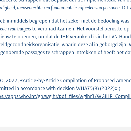
digheid, mensenrechten en fundamentele vrijheden van personen
. Dit
heb inmiddels begrepen dat het zeker niet de bedoeling was
heden van burgers
te veronachtzamen. Het voorstel berustte op
ieuw te noemen, omdat de IHR verankerd is in het VN Handv
eldgezondheidsorganisatie, waarin deze al in geborgd zijn. V
genoemde passages te schrappen intrekken of heeft het da
, 2022, «Article-by-Article Compilation of Proposed Amend
mitted in accordance with decision WHA75(9) (2022)» (
E
ps://apps.who.int/gb/wgihr/pdf_files/wgihr1/WGIHR_Compil
x
t
e
r
n