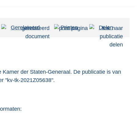
Gerelateerd
Printen
Delen
 Kamer der Staten-Generaal. De publicatie is van
er "kv-tk-2021Z05638".
formaten: