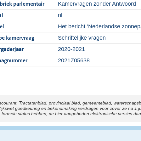
briek parlementair
Kamervragen zonder Antwoord
al
nl
el
Het bericht ’Nederlandse zonne
pe kamervraag
Schriftelijke vragen
rgaderjaar
2020-2021
aagnummer
2021Z05638
scourant, Tractatenblad, provinciaal blad, gemeenteblad, waterschaps
kswet goedkeuring en bekendmaking verdragen voor zover ze na 1 juli 
n formele status hebben; de hier aangeboden elektronische versies da