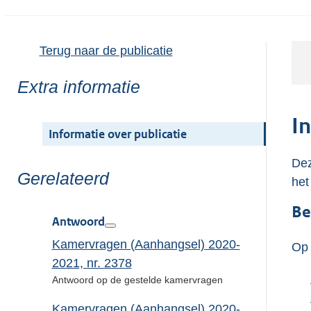
Terug naar de publicatie
Toon
Extra informatie
meer
van:
I
Informatie over publicatie
Dez
Toon
Gerelateerd
het
meer
Be
van:
Antwoord
Kamervragen (Aanhangsel) 2020-
Op 
2021, nr. 2378
Antwoord op de gestelde kamervragen
Kamervragen (Aanhangsel) 2020-