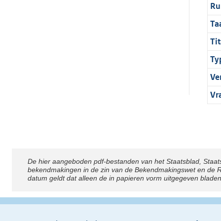
Ru
Ta
Tit
Ty
Ve
Vr
De hier aangeboden pdf-bestanden van het Staatsblad, Staat
Disclaimer
bekendmakingen in de zin van de Bekendmakingswet en de Rij
datum geldt dat alleen de in papieren vorm uitgegeven blade