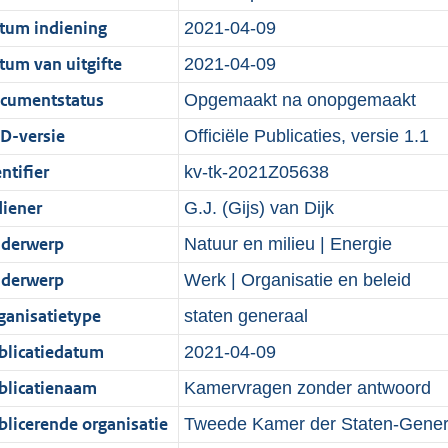
r
g
n
i
e
i
b
K
b
8
tum indiening
2021-04-09
o
r
f
n
i
e
b
K
tum van uitgifte
2021-04-09
o
o
o
f
n
i
b
t
o
cumentstatus
r
o
f
n
Opgemaakt na onopgemaakt
t
t
m
r
o
f
D-versie
Officiële Publicaties, versie 1.1
e
t
a
m
r
o
ntifier
kv-tk-2021Z05638
:
e
a
a
m
r
2
:
diener
t
a
a
m
G.J. (Gijs) van Dijk
K
2
t
a
a
derwerp
Natuur en milieu | Energie
b
K
t
a
derwerp
Werk | Organisatie en beleid
b
t
ganisatietype
staten generaal
blicatiedatum
2021-04-09
blicatienaam
Kamervragen zonder antwoord
blicerende organisatie
Tweede Kamer der Staten-Gener