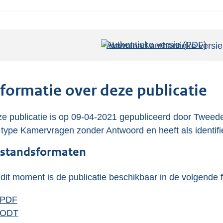
Authentieke versie (PDF)
b
e
s
t
nformatie over deze publicatie
a
n
e publicatie is op 09-04-2021 gepubliceerd door Tweede
d
 type Kamervragen zonder Antwoord en heeft als identifi
s
standsformaten
g
r
dit moment is de publicatie beschikbaar in de volgende 
o
o
D
PDF
b
t
o
D
ODT
e
b
t