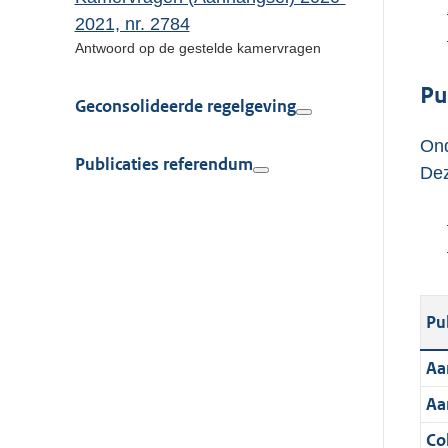
2021, nr. 2784
Antwoord op de gestelde kamervragen
Pu
Geconsolideerde regelgeving
Ond
Publicaties referendum
Dez
Pu
Aa
Aa
Col