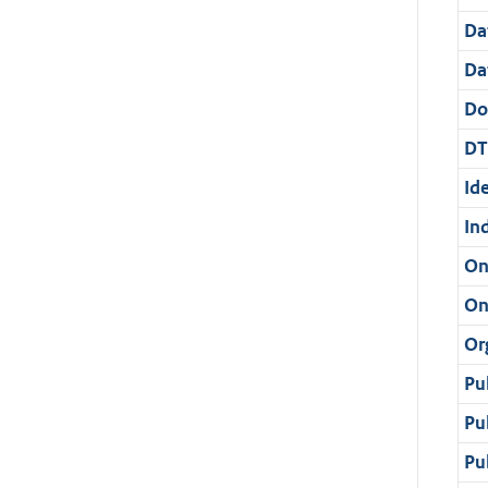
Da
Da
Do
DT
Ide
In
On
On
Or
Pu
Pu
Pu