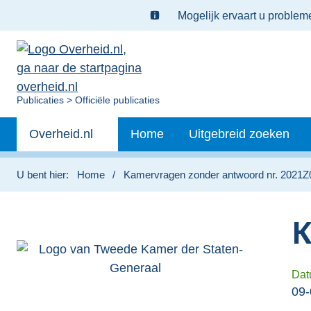
Ter
Mogelijk ervaart u proble
informatie:
U
Publicaties
Officiële publicaties
bent
Primaire
nu
Andere
Overheid.nl
Home
Uitgebreid zoeken
hier:
navigatie
sites
binnen
U bent hier:
Home
Kamervragen zonder antwoord nr. 2021
K
Dat
09-