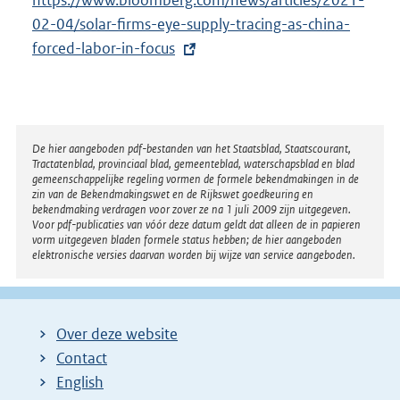
:
x
02-04/solar-firms-eye-supply-tracing-as-china-
t
forced-labor-in-focus
e
r
n
e
Disclaimer
De hier aangeboden pdf-bestanden van het Staatsblad, Staatscourant,
Tractatenblad, provinciaal blad, gemeenteblad, waterschapsblad en blad
l
gemeenschappelijke regeling vormen de formele bekendmakingen in de
i
zin van de Bekendmakingswet en de Rijkswet goedkeuring en
bekendmaking verdragen voor zover ze na 1 juli 2009 zijn uitgegeven.
n
Voor pdf-publicaties van vóór deze datum geldt dat alleen de in papieren
k
vorm uitgegeven bladen formele status hebben; de hier aangeboden
elektronische versies daarvan worden bij wijze van service aangeboden.
:
Over deze website
Contact
English