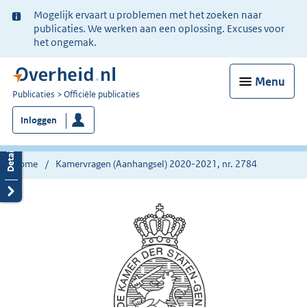
Ter
Mogelijk ervaart u problemen met het zoeken naar
informatie:
publicaties. We werken aan een oplossing. Excuses voor
het ongemak.
Menu
U
Publicaties
Officiële publicaties
bent
Inloggen
nu
hier:
Home
Kamervragen (Aanhangsel) 2020-2021, nr. 2784