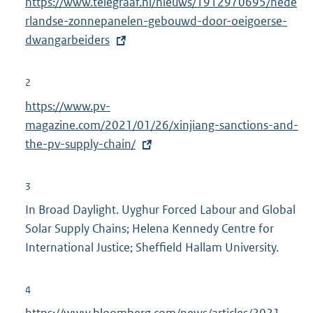
https://www.telegraaf.nl/nieuws/1912970695/nede
x
rlandse-zonnepanelen-gebouwd-door-oeigoerse-
t
dwangarbeiders
e
r
n
2
e
E
https://www.pv-
l
x
magazine.com/2021/01/26/xinjiang-sanctions-and-
i
t
the-pv-supply-chain/
n
e
k
r
3
:
n
In Broad Daylight. Uyghur Forced Labour and Global
e
Solar Supply Chains; Helena Kennedy Centre for
l
International Justice; Sheffield Hallam University.
i
n
4
k
E
https://www.bloomberg.com/news/articles/2021-