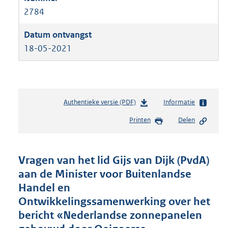
2784
18-05-2021
Authentieke versie (PDF)
b
Informatie
e
Printen
Delen
s
t
a
n
Vragen van het lid Gijs van Dijk (PvdA)
d
aan de Minister voor Buitenlandse
s
Handel en
g
r
Ontwikkelingssamenwerking over het
o
bericht «Nederlandse zonnepanelen
o