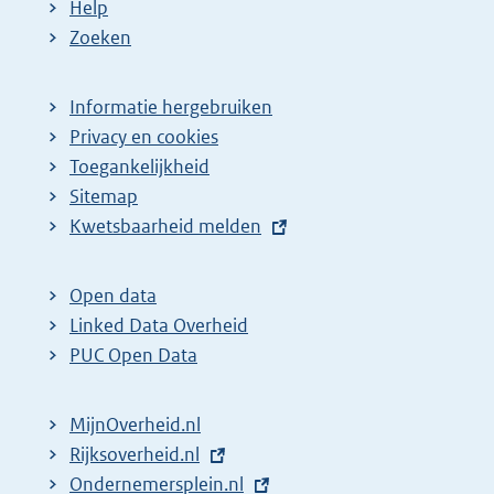
Help
Zoeken
Informatie hergebruiken
Privacy en cookies
Toegankelijkheid
Sitemap
E
Kwetsbaarheid melden
x
t
Open data
e
Linked Data Overheid
r
PUC Open Data
n
e
MijnOverheid.nl
l
E
Rijksoverheid.nl
i
x
E
Ondernemersplein.nl