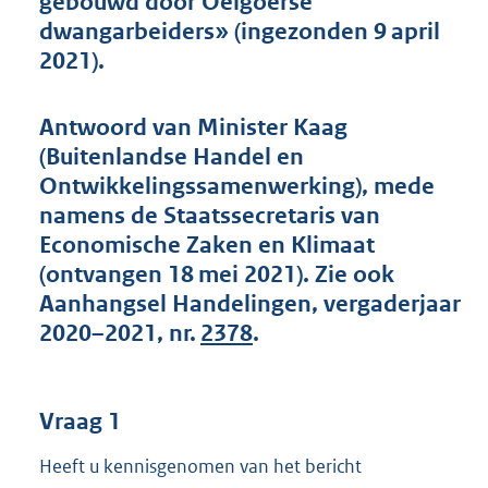
gebouwd door Oeigoerse
t
dwangarbeiders» (ingezonden 9 april
t
e
2021).
:
5
0
Antwoord van Minister Kaag
K
(Buitenlandse Handel en
b
Ontwikkelingssamenwerking), mede
namens de Staatssecretaris van
Economische Zaken en Klimaat
(ontvangen 18 mei 2021). Zie ook
Aanhangsel Handelingen, vergaderjaar
2020–2021, nr.
2378
.
Vraag 1
Heeft u kennisgenomen van het bericht