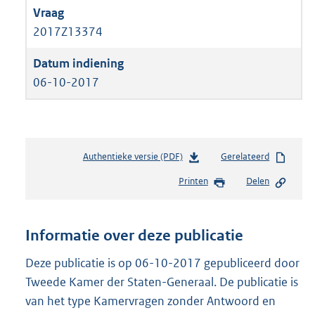
2017Z13374
06-10-2017
Authentieke versie (PDF)
b
Gerelateerd
e
Printen
Delen
s
t
a
n
Informatie over deze publicatie
d
s
Deze publicatie is op 06-10-2017 gepubliceerd door
g
Tweede Kamer der Staten-Generaal. De publicatie is
r
van het type Kamervragen zonder Antwoord en
o