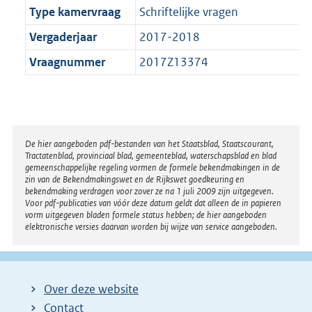
Type kamervraag
Schriftelijke vragen
Vergaderjaar
2017-2018
Vraagnummer
2017Z13374
Disclaimer
De hier aangeboden pdf-bestanden van het Staatsblad, Staatscourant,
Tractatenblad, provinciaal blad, gemeenteblad, waterschapsblad en blad
gemeenschappelijke regeling vormen de formele bekendmakingen in de
zin van de Bekendmakingswet en de Rijkswet goedkeuring en
bekendmaking verdragen voor zover ze na 1 juli 2009 zijn uitgegeven.
Voor pdf-publicaties van vóór deze datum geldt dat alleen de in papieren
vorm uitgegeven bladen formele status hebben; de hier aangeboden
elektronische versies daarvan worden bij wijze van service aangeboden.
Over deze website
Contact