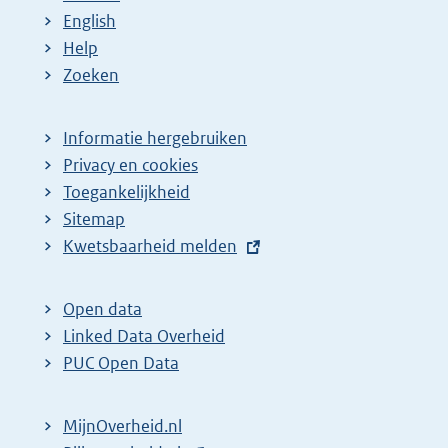
English
Help
Zoeken
Informatie hergebruiken
Privacy en cookies
Toegankelijkheid
Sitemap
E
Kwetsbaarheid melden
x
t
Open data
e
Linked Data Overheid
r
PUC Open Data
n
e
MijnOverheid.nl
l