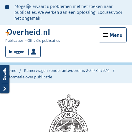
Ter
Mogelijk ervaart u problemen met het zoeken naar
informatie:
publicaties. We werken aan een oplossing. Excuses voor
het ongemak.
Menu
U
Publicaties
Officiële publicaties
bent
Inloggen
nu
hier:
Home
Kamervragen zonder antwoord nr. 2017Z13374
Informatie over publicatie