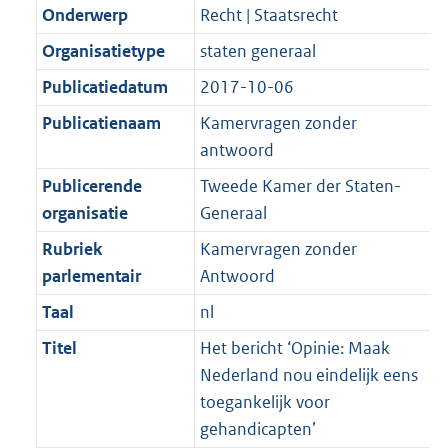
K
2
Onderwerp
Recht | Staatsrecht
t
a
b
K
t
Organisatietype
staten generaal
b
Publicatiedatum
2017-10-06
Publicatienaam
Kamervragen zonder
antwoord
Publicerende
Tweede Kamer der Staten-
organisatie
Generaal
Rubriek
Kamervragen zonder
parlementair
Antwoord
Taal
nl
Titel
Het bericht ‘Opinie: Maak
Nederland nou eindelijk eens
toegankelijk voor
gehandicapten’