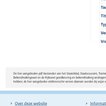
Ta
Tit
Ty
Ve
Vr
De hier aangeboden pdf-bestanden van het Staatsblad, Staatscourant, Tract
Disclaimer
Bekendmakingswet en de Rijkswet goedkeuring en bekendmaking verdragen voor
hebben; de hier aangeboden elektronische versies daarvan worden bij wijze 
Over deze website
Informat