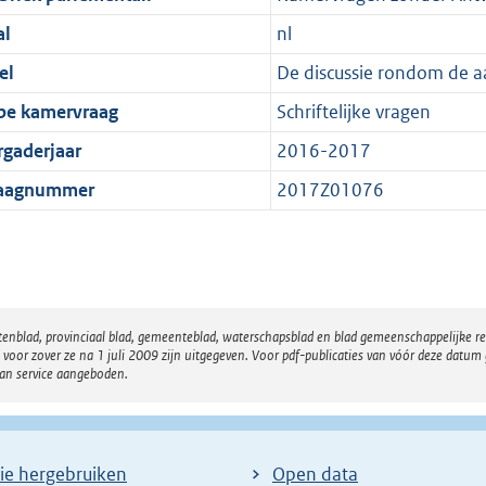
al
nl
el
De discussie rondom de a
pe kamervraag
Schriftelijke vragen
rgaderjaar
2016-2017
aagnummer
2017Z01076
atenblad, provinciaal blad, gemeenteblad, waterschapsblad en blad gemeenschappelijke 
 zover ze na 1 juli 2009 zijn uitgegeven. Voor pdf-publicaties van vóór deze datum g
van service aangeboden.
ie hergebruiken
Open data