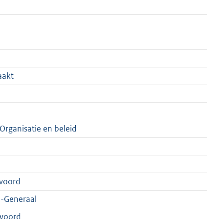
akt
 Organisatie en beleid
woord
-Generaal
woord