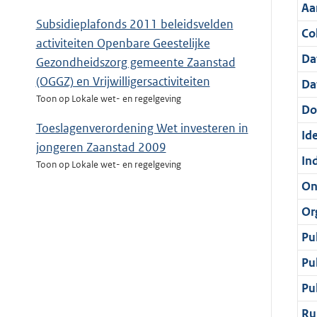
Aa
Subsidieplafonds 2011 beleidsvelden
Col
activiteiten Openbare Geestelijke
Da
Gezondheidszorg gemeente Zaanstad
(OGGZ) en Vrijwilligersactiviteiten
Da
Toon op Lokale wet- en regelgeving
Do
Toeslagenverordening Wet investeren in
Ide
jongeren Zaanstad 2009
In
Toon op Lokale wet- en regelgeving
On
Or
Pu
Pu
Pu
Ru