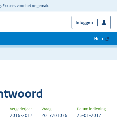
g. Excuses voor het ongemak.
Inloggen
Help
ntwoord
Vergaderjaar
Vraag
Datum indiening
2016-2017
2017Z01076
25-01-2017