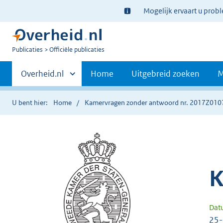
Ter
Mogelijk ervaart u prob
informatie:
U
Publicaties
Officiële publicaties
bent
Primaire
nu
Andere
Overheid.nl
Home
Uitgebreid zoeken
M
hier:
sites
navigatie
binnen
U bent hier:
Home
Kamervragen zonder antwoord nr. 2017Z010
K
Dat
25-