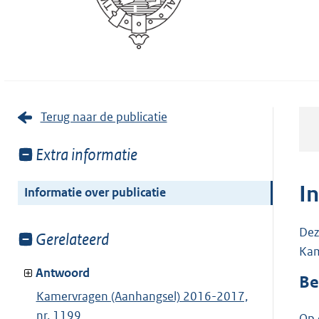
Terug naar de publicatie
Toon
Extra informatie
meer
van:
I
Informatie over publicatie
Dez
Toon
Gerelateerd
Kam
meer
van:
Antwoord
Be
Kamervragen (Aanhangsel) 2016-2017,
nr. 1199
Op 