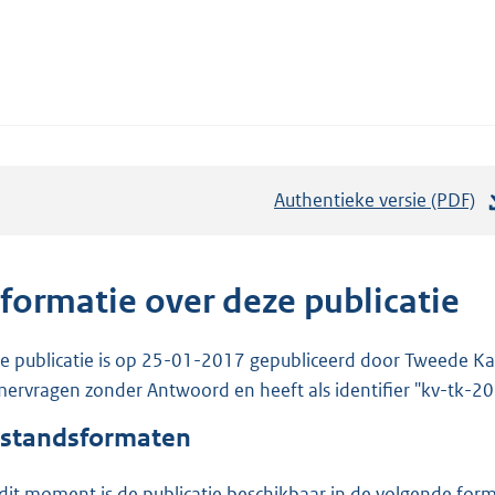
Authentieke versie (PDF)
b
e
s
t
nformatie over deze publicatie
a
n
e publicatie is op 25-01-2017 gepubliceerd door Tweede Kam
d
ervragen zonder Antwoord en heeft als identifier "kv-tk-
s
standsformaten
g
r
dit moment is de publicatie beschikbaar in de volgende for