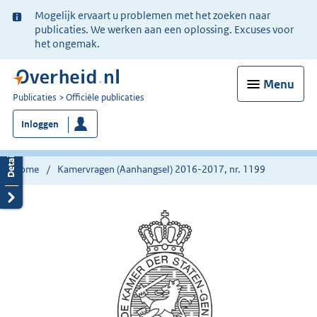
Ter
Mogelijk ervaart u problemen met het zoeken naar
informatie:
publicaties. We werken aan een oplossing. Excuses voor
het ongemak.
Menu
U
Publicaties
Officiële publicaties
bent
Inloggen
nu
hier:
Home
Kamervragen (Aanhangsel) 2016-2017, nr. 1199