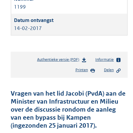
1199
14-02-2017
Authentieke versie (PDF)
b
Informatie
e
Printen
Delen
s
t
a
n
Vragen van het lid Jacobi (PvdA) aan de
d
Minister van Infrastructuur en Milieu
s
over de discussie rondom de aanleg
g
r
van een bypass bij Kampen
o
(ingezonden 25 januari 2017).
o