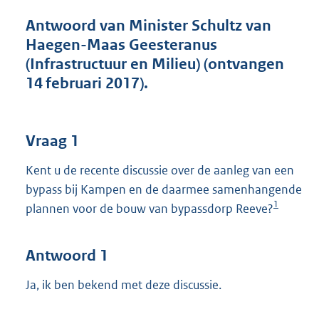
t
t
Antwoord van Minister Schultz van
e
Haegen-Maas Geesteranus
:
(Infrastructuur en Milieu) (ontvangen
3
9
14 februari 2017).
K
b
Vraag 1
Kent u de recente discussie over de aanleg van een
bypass bij Kampen en de daarmee samenhangende
1
plannen voor de bouw van bypassdorp Reeve?
Antwoord 1
Ja, ik ben bekend met deze discussie.