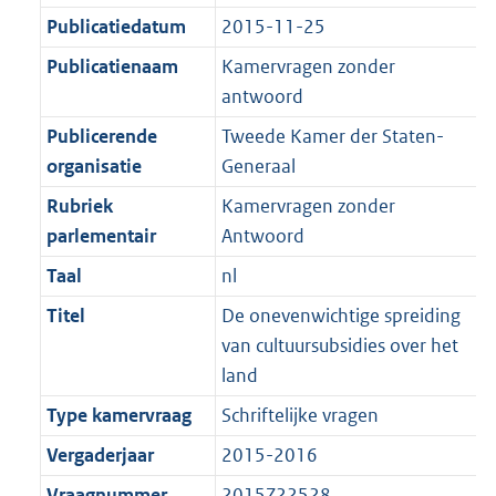
K
2
t
a
Publicatiedatum
2015-11-25
b
K
t
Publicatienaam
Kamervragen zonder
b
antwoord
Publicerende
Tweede Kamer der Staten-
organisatie
Generaal
Rubriek
Kamervragen zonder
parlementair
Antwoord
Taal
nl
Titel
De onevenwichtige spreiding
van cultuursubsidies over het
land
Type kamervraag
Schriftelijke vragen
Vergaderjaar
2015-2016
Vraagnummer
2015Z22528