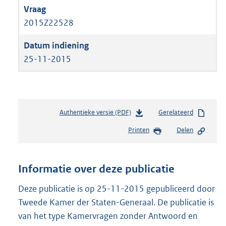
2015Z22528
25-11-2015
Authentieke versie (PDF)
b
Gerelateerd
e
Printen
Delen
s
t
a
n
Informatie over deze publicatie
d
s
Deze publicatie is op 25-11-2015 gepubliceerd door
g
Tweede Kamer der Staten-Generaal. De publicatie is
r
van het type Kamervragen zonder Antwoord en
o