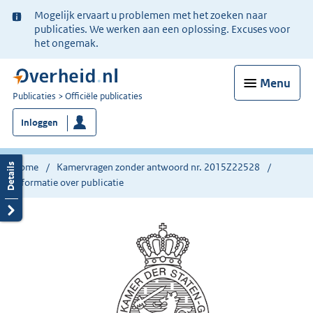
Ter
Mogelijk ervaart u problemen met het zoeken naar
informatie:
publicaties. We werken aan een oplossing. Excuses voor
het ongemak.
Menu
U
Publicaties
Officiële publicaties
bent
Inloggen
nu
hier:
Home
Kamervragen zonder antwoord nr. 2015Z22528
Informatie over publicatie