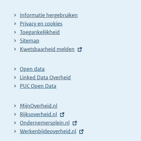
Informatie hergebruiken
Privacy en cookies
Toegankelijkheid
Sitemap
E
Kwetsbaarheid melden
x
t
Open data
e
Linked Data Overheid
r
PUC Open Data
n
e
MijnOverheid.nl
l
E
Rijksoverheid.nl
i
x
E
Ondernemersplein.nl
n
t
x
E
Werkenbijdeoverheid.nl
k
e
t
x