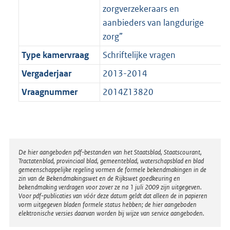
zorgverzekeraars en
aanbieders van langdurige
zorg”
Type kamervraag
Schriftelijke vragen
Vergaderjaar
2013-2014
Vraagnummer
2014Z13820
Disclaimer
De hier aangeboden pdf-bestanden van het Staatsblad, Staatscourant,
Tractatenblad, provinciaal blad, gemeenteblad, waterschapsblad en blad
gemeenschappelijke regeling vormen de formele bekendmakingen in de
zin van de Bekendmakingswet en de Rijkswet goedkeuring en
bekendmaking verdragen voor zover ze na 1 juli 2009 zijn uitgegeven.
Voor pdf-publicaties van vóór deze datum geldt dat alleen de in papieren
vorm uitgegeven bladen formele status hebben; de hier aangeboden
elektronische versies daarvan worden bij wijze van service aangeboden.