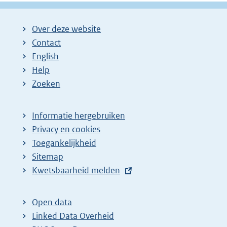
Over deze website
Contact
English
Help
Zoeken
Informatie hergebruiken
Privacy en cookies
Toegankelijkheid
Sitemap
E
Kwetsbaarheid melden
x
t
Open data
e
Linked Data Overheid
r