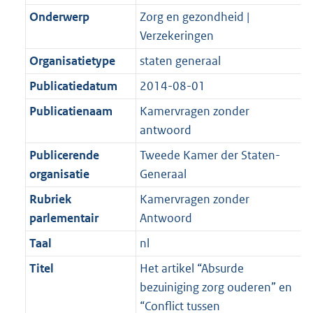
K
2
t
a
Onderwerp
Zorg en gezondheid |
b
K
t
Verzekeringen
b
Organisatietype
staten generaal
Publicatiedatum
2014-08-01
Publicatienaam
Kamervragen zonder
antwoord
Publicerende
Tweede Kamer der Staten-
organisatie
Generaal
Rubriek
Kamervragen zonder
parlementair
Antwoord
Taal
nl
Titel
Het artikel “Absurde
bezuiniging zorg ouderen” en
“Conflict tussen