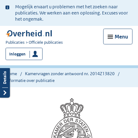
Ter
Mogelijk ervaart u problemen met het zoeken naar
informatie:
publicaties. We werken aan een oplossing. Excuses voor
het ongemak.
Menu
U
Publicaties
Officiële publicaties
bent
Inloggen
nu
hier:
Home
Kamervragen zonder antwoord nr. 2014Z13820
Informatie over publicatie