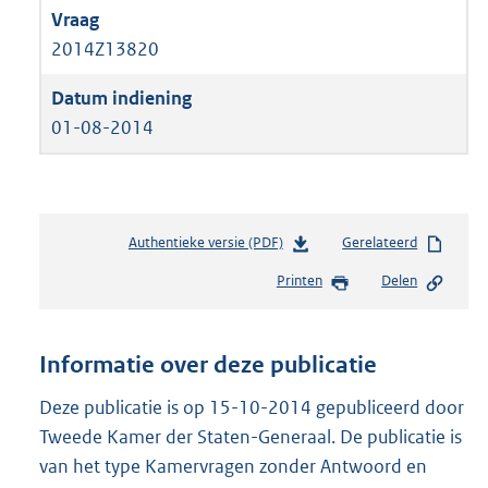
2014Z13820
01-08-2014
Authentieke versie (PDF)
b
Gerelateerd
e
Printen
Delen
s
t
a
n
Informatie over deze publicatie
d
s
Deze publicatie is op 15-10-2014 gepubliceerd door
g
Tweede Kamer der Staten-Generaal. De publicatie is
r
van het type Kamervragen zonder Antwoord en
o