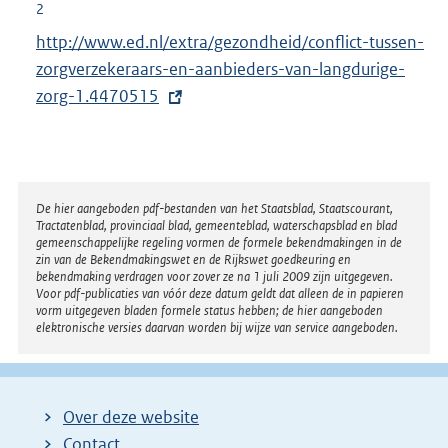
e
2
r
E
http://www.ed.nl/extra/gezondheid/conflict-tussen-
n
x
zorgverzekeraars-en-aanbieders-van-langdurige-
e
t
zorg-1.4470515
l
e
i
r
n
n
k
e
Disclaimer
De hier aangeboden pdf-bestanden van het Staatsblad, Staatscourant,
:
Tractatenblad, provinciaal blad, gemeenteblad, waterschapsblad en blad
l
gemeenschappelijke regeling vormen de formele bekendmakingen in de
i
zin van de Bekendmakingswet en de Rijkswet goedkeuring en
bekendmaking verdragen voor zover ze na 1 juli 2009 zijn uitgegeven.
n
Voor pdf-publicaties van vóór deze datum geldt dat alleen de in papieren
k
vorm uitgegeven bladen formele status hebben; de hier aangeboden
elektronische versies daarvan worden bij wijze van service aangeboden.
:
Over deze website
Contact