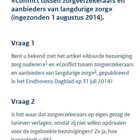
«Conflict tussen zorgverzekeraars en
t
aanbieders van langdurige zorg»
t
e
(ingezonden 1 augustus 2014).
:
3
7
K
Vraag 1
b
Bent u bekend met het artikel «Absurde bezuiniging
1
zorg ouderen»
en «Conflict tussen zorgverzekeraars
2
en aanbieders van langdurige zorg»
, gepubliceerd
in het Eindhovens Dagblad op 31 juli 2014?
Vraag 2
Is het waar dat zorgverzekeraars op eigen gezag de
tarieven verlagen, omdat zij niet willen opdraaien
voor de ingeboekte bezuinigingen? Zo ja, hoe
beoordeelt u dit?