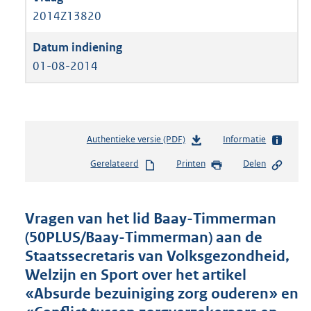
2014Z13820
01-08-2014
Authentieke versie (PDF)
b
Informatie
e
Gerelateerd
Printen
Delen
s
t
a
n
Vragen van het lid Baay-Timmerman
d
(50PLUS/Baay-Timmerman) aan de
s
Staatssecretaris van Volksgezondheid,
g
r
Welzijn en Sport over het artikel
o
«Absurde bezuiniging zorg ouderen» en
o