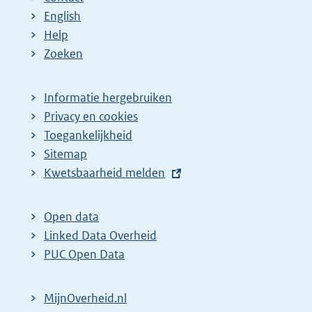
English
Help
Zoeken
Informatie hergebruiken
Privacy en cookies
Toegankelijkheid
Sitemap
E
Kwetsbaarheid melden
x
t
Open data
e
Linked Data Overheid
r
PUC Open Data
n
e
MijnOverheid.nl
l