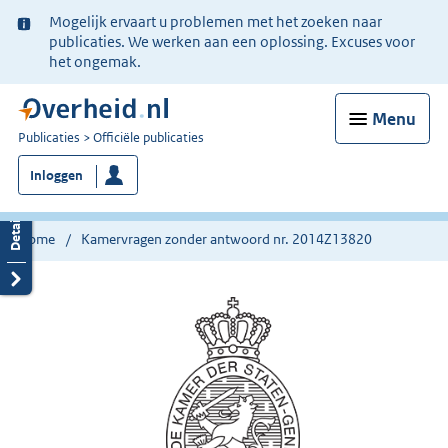
Ter
Mogelijk ervaart u problemen met het zoeken naar
informatie:
publicaties. We werken aan een oplossing. Excuses voor
het ongemak.
Menu
U
Publicaties
Officiële publicaties
bent
Inloggen
nu
hier:
Home
Kamervragen zonder antwoord nr. 2014Z13820