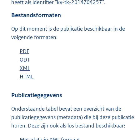
heeft als identifier "kv-tk-2014Z04257".
o
t
Bestandsformaten
t
e
Op dit moment is de publicatie beschikbaar in de
:
3
volgende formaten:
9
K
D
PDF
b
b
o
D
ODT
e
b
w
o
D
XML
s
e
b
n
w
o
D
HTML
t
s
e
b
l
n
w
o
a
t
s
e
o
l
n
w
n
a
t
s
Publicatiegegevens
a
o
l
n
d
n
a
t
Onderstaande tabel bevat een overzicht van de
d
a
o
l
s
d
n
a
publicatiegegevens (metadata) die bij deze publicatie
p
d
a
o
g
s
d
n
horen. Deze zijn ook als los bestand beschikbaar:
u
p
d
a
r
g
s
d
b
u
p
d
o
r
g
s
Metadata in XML formaat
b