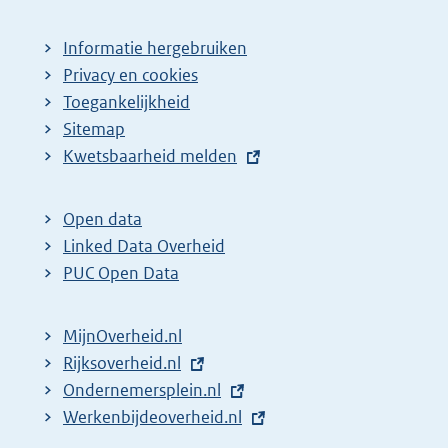
Informatie hergebruiken
Privacy en cookies
Toegankelijkheid
Sitemap
E
Kwetsbaarheid melden
x
t
Open data
e
Linked Data Overheid
r
PUC Open Data
n
e
MijnOverheid.nl
l
E
Rijksoverheid.nl
i
x
E
Ondernemersplein.nl
n
t
x
E
Werkenbijdeoverheid.nl
k
e
t
x