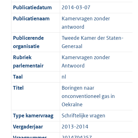
K
2
t
a
Publicatiedatum
2014-03-07
b
K
t
Publicatienaam
Kamervragen zonder
b
antwoord
Publicerende
Tweede Kamer der Staten-
organisatie
Generaal
Rubriek
Kamervragen zonder
parlementair
Antwoord
Taal
nl
Titel
Boringen naar
onconventioneel gas in
Oekraïne
Type kamervraag
Schriftelijke vragen
Vergaderjaar
2013-2014
Vraagnummer
2014Z04257