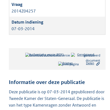
2014Z04257
07-03-2014
Authentieke versie (PDF)
b
Gerelateerd
e
Printen
Delen
s
t
a
n
Informatie over deze publicatie
d
s
Deze publicatie is op 07-03-2014 gepubliceerd door
g
Tweede Kamer der Staten-Generaal. De publicatie is
r
van het type Kamervragen zonder Antwoord en
o