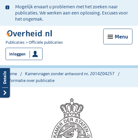
Ter
Mogelijk ervaart u problemen met het zoeken naar
informatie:
publicaties. We werken aan een oplossing. Excuses voor
het ongemak.
Menu
U
Publicaties
Officiële publicaties
bent
Inloggen
nu
hier:
Home
Kamervragen zonder antwoord nr. 2014Z04257
Informatie over publicatie