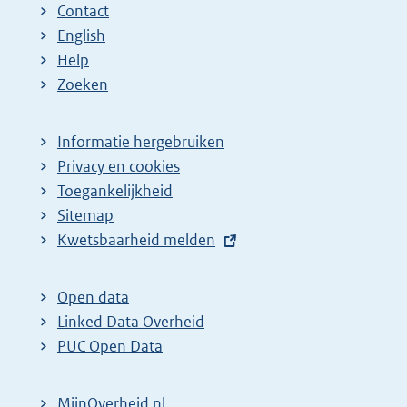
Contact
English
Help
Zoeken
Informatie hergebruiken
Privacy en cookies
Toegankelijkheid
Sitemap
E
Kwetsbaarheid melden
x
t
Open data
e
Linked Data Overheid
r
PUC Open Data
n
e
MijnOverheid.nl