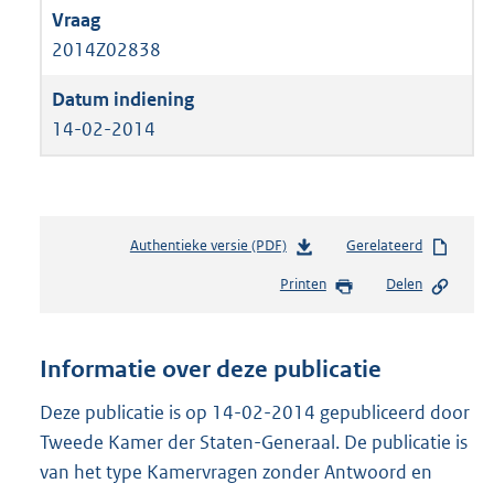
2014Z02838
14-02-2014
Authentieke versie (PDF)
b
Gerelateerd
e
Printen
Delen
s
t
a
n
Informatie over deze publicatie
d
s
Deze publicatie is op 14-02-2014 gepubliceerd door
g
Tweede Kamer der Staten-Generaal. De publicatie is
r
van het type Kamervragen zonder Antwoord en
o