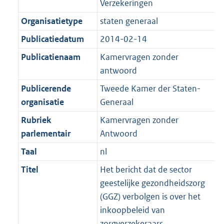
Verzekeringen
K
2
t
a
b
K
Organisatietype
staten generaal
t
b
Publicatiedatum
2014-02-14
Publicatienaam
Kamervragen zonder
antwoord
Publicerende
Tweede Kamer der Staten-
organisatie
Generaal
Rubriek
Kamervragen zonder
parlementair
Antwoord
Taal
nl
Titel
Het bericht dat de sector
geestelijke gezondheidszorg
(GGZ) verbolgen is over het
inkoopbeleid van
zorgverzekeraars