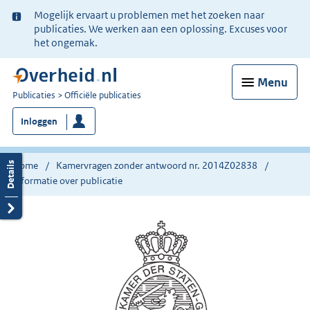
Ter
Mogelijk ervaart u problemen met het zoeken naar
informatie:
publicaties. We werken aan een oplossing. Excuses voor
het ongemak.
Menu
U
Publicaties
Officiële publicaties
bent
Inloggen
nu
hier:
Home
Kamervragen zonder antwoord nr. 2014Z02838
Informatie over publicatie