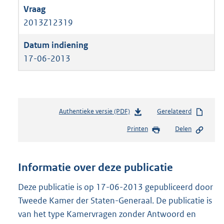
2013Z12319
17-06-2013
Authentieke versie (PDF)
b
Gerelateerd
e
Printen
Delen
s
t
a
n
Informatie over deze publicatie
d
s
Deze publicatie is op 17-06-2013 gepubliceerd door
g
Tweede Kamer der Staten-Generaal. De publicatie is
r
van het type Kamervragen zonder Antwoord en
o