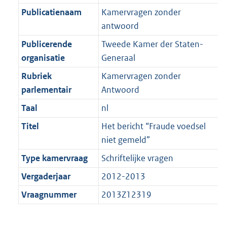
K
2
t
a
Publicatienaam
Kamervragen zonder
b
K
t
antwoord
b
Publicerende
Tweede Kamer der Staten-
organisatie
Generaal
Rubriek
Kamervragen zonder
parlementair
Antwoord
Taal
nl
Titel
Het bericht “Fraude voedsel
niet gemeld”
Type kamervraag
Schriftelijke vragen
Vergaderjaar
2012-2013
Vraagnummer
2013Z12319