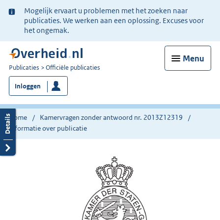
Ter
Mogelijk ervaart u problemen met het zoeken naar
informatie:
publicaties. We werken aan een oplossing. Excuses voor
het ongemak.
Menu
U
Publicaties
Officiële publicaties
bent
Inloggen
nu
hier:
Home
Kamervragen zonder antwoord nr. 2013Z12319
Informatie over publicatie