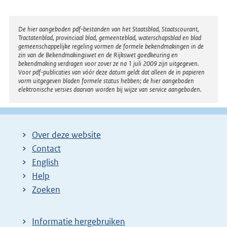
r
n
Disclaimer
De hier aangeboden pdf-bestanden van het Staatsblad, Staatscourant,
Tractatenblad, provinciaal blad, gemeenteblad, waterschapsblad en blad
e
gemeenschappelijke regeling vormen de formele bekendmakingen in de
l
zin van de Bekendmakingswet en de Rijkswet goedkeuring en
bekendmaking verdragen voor zover ze na 1 juli 2009 zijn uitgegeven.
i
Voor pdf-publicaties van vóór deze datum geldt dat alleen de in papieren
n
vorm uitgegeven bladen formele status hebben; de hier aangeboden
elektronische versies daarvan worden bij wijze van service aangeboden.
k
:
Over deze website
Contact
English
Help
Zoeken
Informatie hergebruiken