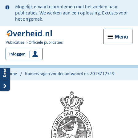
Ter
Mogelijk ervaart u problemen met het zoeken naar
informatie:
publicaties. We werken aan een oplossing. Excuses voor
het ongemak.
Menu
U
Publicaties
Officiële publicaties
bent
Inloggen
nu
hier:
Home
Kamervragen zonder antwoord nr. 2013Z12319