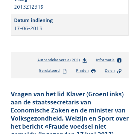
2013Z12319
17-06-2013
Authentieke versie (PDF)
b
Informatie
e
Gerelateerd
Printen
Delen
s
t
a
n
Vragen van het lid Klaver (GroenLinks)
d
aan de staatssecretaris van
s
Economische Zaken en de minister van
g
r
Volksgezondheid, Welzijn en Sport over
o
het bericht «Fraude voedsel niet
o