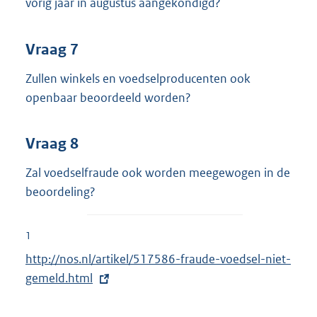
vorig jaar in augustus aangekondigd?
Vraag 7
Zullen winkels en voedselproducenten ook
openbaar beoordeeld worden?
Vraag 8
Zal voedselfraude ook worden meegewogen in de
beoordeling?
1
E
http://nos.nl/artikel/517586-fraude-voedsel-niet-
x
gemeld.html
t
e