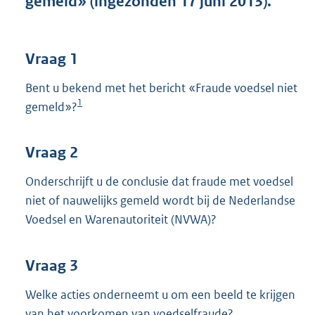
gemeld» (ingezonden 17 juni 2013).
t
t
e
:
Vraag 1
3
9
Bent u bekend met het bericht «Fraude voedsel niet
K
1
gemeld»?
b
Vraag 2
Onderschrijft u de conclusie dat fraude met voedsel
niet of nauwelijks gemeld wordt bij de Nederlandse
Voedsel en Warenautoriteit (NVWA)?
Vraag 3
Welke acties onderneemt u om een beeld te krijgen
van het voorkomen van voedselfraude?