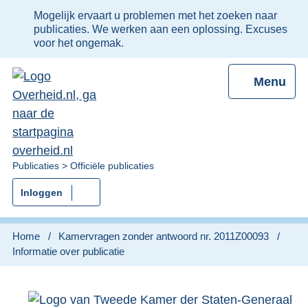
Ter
Mogelijk ervaart u problemen met het zoeken naar
informatie:
publicaties. We werken aan een oplossing. Excuses
voor het ongemak.
Menu
U
Publicaties
Officiële publicaties
bent
Inloggen
nu
hier:
Home
Kamervragen zonder antwoord nr. 2011Z00093
Informatie over publicatie