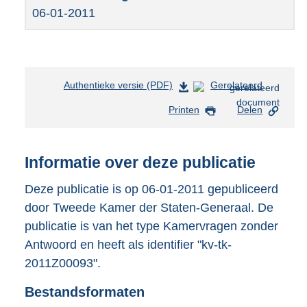
06-01-2011
Authentieke versie (PDF)
b
Gerelateerd
e
Printen
Delen
s
t
a
n
Informatie over deze publicatie
d
s
Deze publicatie is op 06-01-2011 gepubliceerd
g
door Tweede Kamer der Staten-Generaal. De
r
publicatie is van het type Kamervragen zonder
o
Antwoord en heeft als identifier "kv-tk-
o
t
2011Z00093".
t
e
Bestandsformaten
: