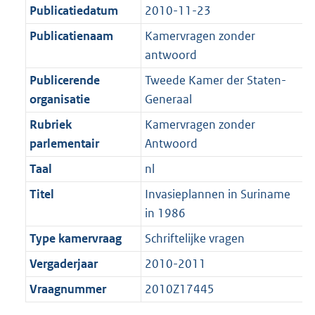
K
2
Publicatiedatum
2010-11-23
t
a
b
K
t
Publicatienaam
Kamervragen zonder
b
antwoord
Publicerende
Tweede Kamer der Staten-
organisatie
Generaal
Rubriek
Kamervragen zonder
parlementair
Antwoord
Taal
nl
Titel
Invasieplannen in Suriname
in 1986
Type kamervraag
Schriftelijke vragen
Vergaderjaar
2010-2011
Vraagnummer
2010Z17445