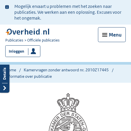
Ter
Mogelijk ervaart u problemen met het zoeken naar
informatie:
publicaties. We werken aan een oplossing. Excuses voor
het ongemak.
Menu
U
Publicaties
Officiële publicaties
bent
Inloggen
nu
hier:
Home
Kamervragen zonder antwoord nr. 2010Z17445
Informatie over publicatie