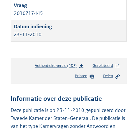
2010Z17445
23-11-2010
Authentieke versie (PDF)
b
Gerelateerd
e
Printen
Delen
s
t
a
n
Informatie over deze publicatie
d
s
Deze publicatie is op 23-11-2010 gepubliceerd door
g
Tweede Kamer der Staten-Generaal. De publicatie is
r
van het type Kamervragen zonder Antwoord en
o