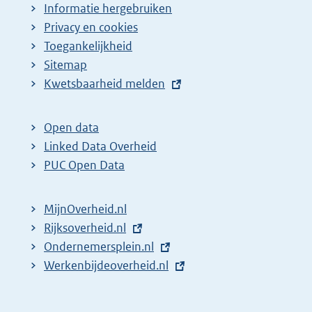
Informatie hergebruiken
Privacy en cookies
Toegankelijkheid
Sitemap
E
Kwetsbaarheid melden
x
t
Open data
e
Linked Data Overheid
r
PUC Open Data
n
e
MijnOverheid.nl
l
E
Rijksoverheid.nl
i
x
E
Ondernemersplein.nl
n
t
x
E
Werkenbijdeoverheid.nl
k
e
t
x
:
r
e
t