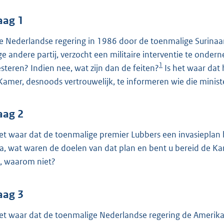
o
o
aag 1
t
de Nederlandse regering in 1986 door de toenmalige Surinaa
t
ge andere partij, verzocht een militaire interventie te onde
e
1
esteren? Indien nee, wat zijn dan de feiten?
Is het waar dat 
:
Kamer, desnoods vertrouwelijk, te informeren wie die minis
4
4
aag 2
b
het waar dat de toenmalige premier Lubbers een invasieplan h
ja, wat waren de doelen van dat plan en bent u bereid de Kam
, waarom niet?
aag 3
het waar dat de toenmalige Nederlandse regering de Amerik