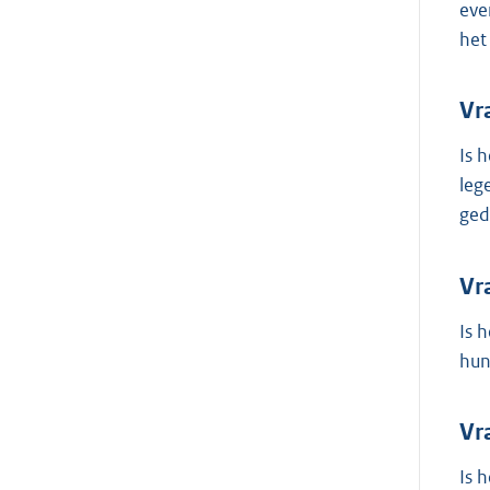
eve
het
Vr
Is 
leg
ged
Vr
Is 
hun
Vr
Is 