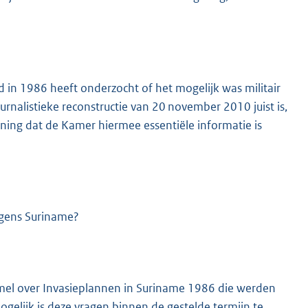
d in 1986 heeft onderzocht of het mogelijk was militair
urnalistieke reconstructie van 20 november 2010 juist is,
ning dat de Kamer hiermee essentiële informatie is
egens Suriname?
ommel over Invasieplannen in Suriname 1986 die werden
elijk is deze vragen binnen de gestelde termijn te