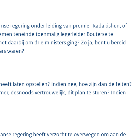
mse regering onder leiding van premier Radakishun, of
rnemen teneinde toenmalig legerleider Bouterse te
het daarbij om drie ministers ging? Zo ja, bent u bereid
ters waren?
K
eeft laten opstellen? Indien nee, hoe zijn dan de feiten?
er, desnoods vertrouwelijk, dit plan te sturen? Indien
aanse regering heeft verzocht te overwegen om aan de