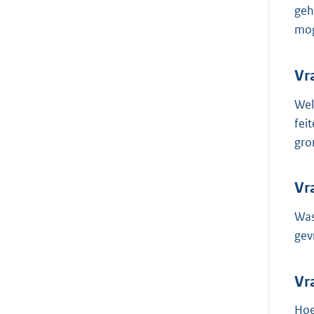
geh
mog
Vr
Wel
fei
gro
Vr
Was
gev
Vr
Hoe