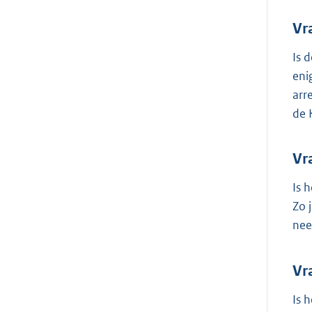
Vr
Is 
eni
arr
de 
Vr
Is 
Zo 
nee
Vr
Is 