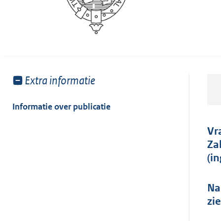
Toon
Extra informatie
meer
van:
Informatie over publicatie
Vr
Za
(i
Na
zi