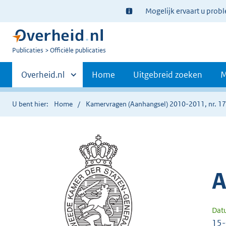
Ter
Mogelijk ervaart u prob
informatie:
U
Publicaties
Officiële publicaties
bent
Primaire
nu
Andere
Overheid.nl
Home
Uitgebreid zoeken
M
hier:
sites
navigatie
binnen
U bent hier:
Home
Kamervragen (Aanhangsel) 2010-2011, nr. 1
A
Dat
15