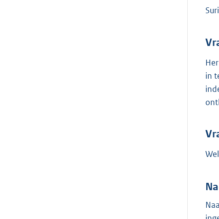
Sur
Vr
Her
in 
ind
ont
Vr
Wel
Na
Naa
ing