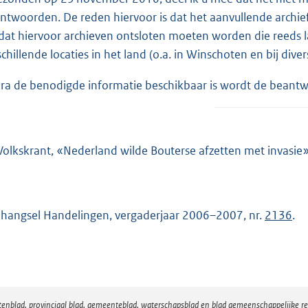
ntwoorden. De reden hiervoor is dat het aanvullende archie
at hiervoor archieven ontsloten moeten worden die reeds la
schillende locaties in het land (o.a. in Winschoten en bij div
ra de benodigde informatie beschikbaar is wordt de beant
Volkskrant, «Nederland wilde Bouterse afzetten met invasie
hangsel Handelingen, vergaderjaar 2006–2007, nr.
2136
.
atenblad, provinciaal blad, gemeenteblad, waterschapsblad en blad gemeenschappelijke 