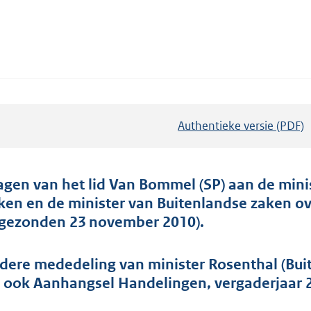
Authentieke versie (PDF)
b
e
s
t
agen van het lid Van Bommel (SP) aan de mini
a
ken en de minister van Buitenlandse zaken ov
n
ngezonden 23 november 2010).
d
s
dere mededeling van minister Rosenthal (Bui
g
e ook Aanhangsel Handelingen, vergaderjaar 2
r