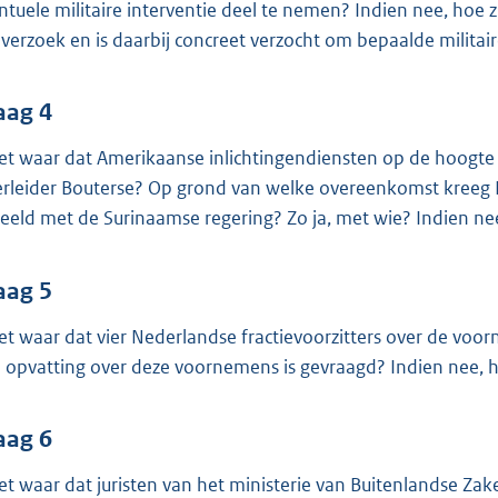
ntuele militaire interventie deel te nemen? Indien nee, hoe 
 verzoek en is daarbij concreet verzocht om bepaalde milit
aag 4
het waar dat Amerikaanse inlichtingendiensten op de hoogt
erleider Bouterse? Op grond van welke overeenkomst kreeg 
eeld met de Surinaamse regering? Zo ja, met wie? Indien ne
aag 5
het waar dat vier Nederlandse fractievoorzitters over de voor
 opvatting over deze voornemens is gevraagd? Indien nee, ho
aag 6
het waar dat juristen van het ministerie van Buitenlandse Za