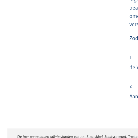
bea
omd
ver
Zod
1
de 
2
Aan
De hier aangeboden pdf-bestanden van het Staatsblad, Staatscourant, Tract