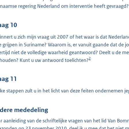
inaamse regering Nederland om interventie heeft gevraagd?
aag 10
innert u zich mijn vraag uit 2007 of het waar is dat Nederlan
te grijpen in Suriname? Waarom is, er vanuit gaande dat de jo
ertijd niet de volledige waarheid geantwoord? Deelt u de me
2
houden? Kunt u uw antwoord toelichten?
aag 11
ke stappen zult u in het licht van deze feiten ondernemen j
dere mededeling
r aanleiding van de schriftelijke vragen van het lid Van B
ezonden op 23 november 2010, deel ik u mee dat het niet mog