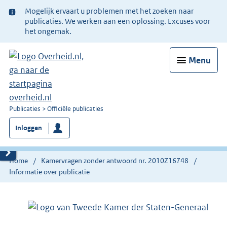
Ter
Mogelijk ervaart u problemen met het zoeken naar
informatie:
publicaties. We werken aan een oplossing. Excuses voor
het ongemak.
Menu
U
Publicaties
Officiële publicaties
bent
Inloggen
nu
hier:
Home
Kamervragen zonder antwoord nr. 2010Z16748
Informatie over publicatie