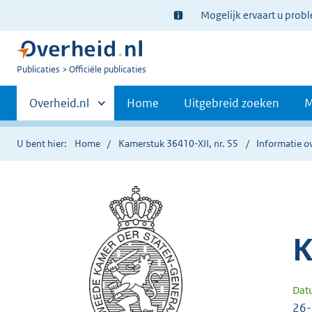
Ter
Mogelijk ervaart u prob
informatie:
U
Publicaties
Officiële publicaties
bent
Primaire
nu
Andere
Overheid.nl
Home
Uitgebreid zoeken
M
hier:
sites
navigatie
binnen
U bent hier:
Home
Kamerstuk 36410-XII, nr. 55
Informatie ov
K
Dat
26-