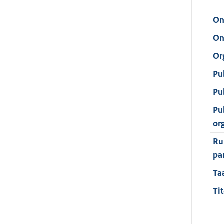
On
On
Or
Pu
Pu
Pu
or
Ru
pa
Ta
Tit