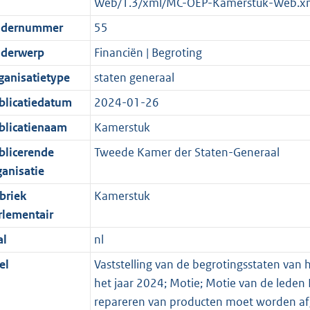
Web/1.3/xml/MC-OEP-Kamerstuk-Web.x
dernummer
55
derwerp
Financiën | Begroting
ganisatietype
staten generaal
blicatiedatum
2024-01-26
blicatienaam
Kamerstuk
blicerende
Tweede Kamer der Staten-Generaal
ganisatie
briek
Kamerstuk
rlementair
al
nl
el
Vaststelling van de begrotingsstaten van h
het jaar 2024; Motie; Motie van de leden 
repareren van producten moet worden af