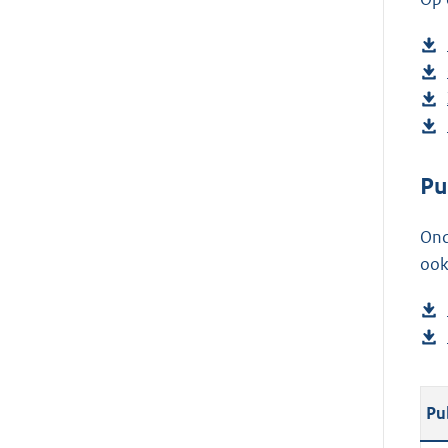
Pu
Ond
ook
Pu