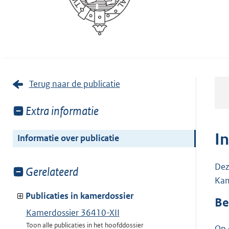
Terug naar de publicatie
Toon
Extra informatie
meer
van:
I
Informatie over publicatie
Dez
Toon
Gerelateerd
Kam
meer
van:
Publicaties in kamerdossier
Be
Kamerdossier 36410-XII
Toon alle publicaties in het hoofddossier
Op 