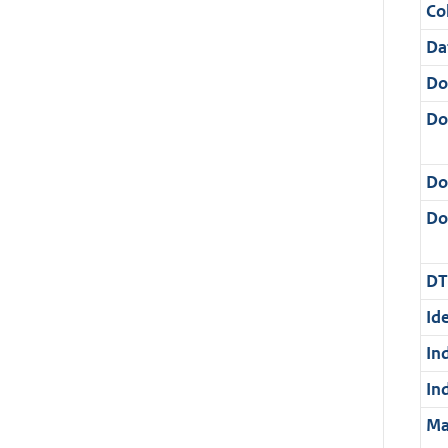
Col
Da
Do
Do
Do
Dos
DT
Ide
In
In
Ma