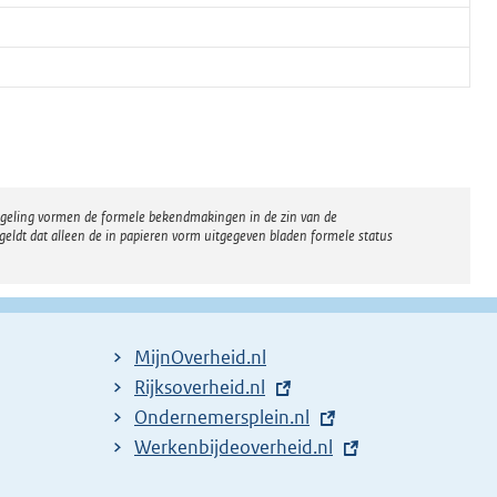
regeling vormen de formele bekendmakingen in de zin van de
eldt dat alleen de in papieren vorm uitgegeven bladen formele status
MijnOverheid.nl
E
Rijksoverheid.nl
x
E
Ondernemersplein.nl
t
x
E
Werkenbijdeoverheid.nl
e
t
x