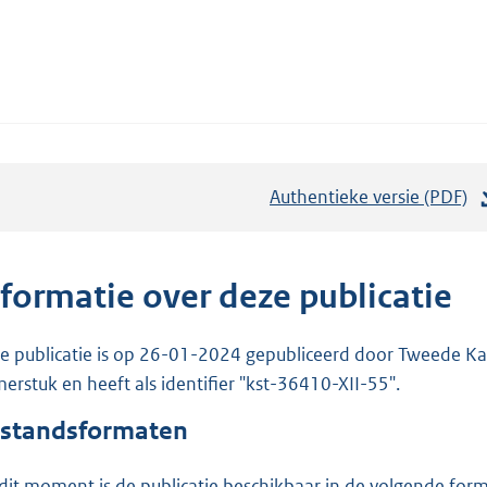
Authentieke versie (PDF)
b
e
s
t
nformatie over deze publicatie
a
n
e publicatie is op 26-01-2024 gepubliceerd door Tweede Kam
d
erstuk en heeft als identifier "kst-36410-XII-55".
s
standsformaten
g
r
dit moment is de publicatie beschikbaar in de volgende for