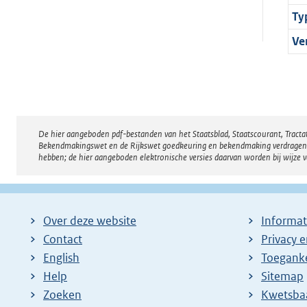
Ty
Ve
De hier aangeboden pdf-bestanden van het Staatsblad, Staatscourant, Tract
Disclaimer
Bekendmakingswet en de Rijkswet goedkeuring en bekendmaking verdragen voor
hebben; de hier aangeboden elektronische versies daarvan worden bij wijze 
Over deze website
Informat
Contact
Privacy 
English
Toeganke
Help
Sitemap
Zoeken
E
Kwetsba