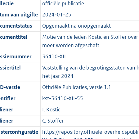
t
a
c
i
:
e
t
t
lectie
officiële publicatie
d
n
i
t
a
c
3
:
e
t
tum van uitgifte
2024-01-25
s
d
e
i
t
a
6
7
:
e
g
s
i
e
i
t
K
K
2
:
cumentstatus
Opgemaakt na onopgemaakt
r
g
n
i
e
i
b
b
K
5
cumenttitel
Motie van de leden Kostic en Stoffer ove
o
r
f
n
i
e
b
K
moet worden afgeschaft
o
o
o
f
n
i
b
ssiernummer
36410-XII
t
o
r
o
f
n
t
t
m
r
o
f
siertitel
Vaststelling van de begrotingsstaten van h
e
t
a
m
r
o
het jaar 2024
:
e
a
a
m
r
D-versie
Officiële Publicaties, versie 1.1
2
:
t
a
a
m
ntifier
kst-36410-XII-55
K
2
t
a
a
b
K
t
a
diener
I. Kostic
b
t
diener
C. Stoffer
sterconfiguratie
https://repository.officiele-overheidspu