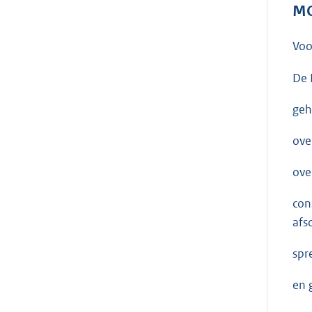
MO
Voo
De 
geh
ove
ove
con
afs
spr
en 