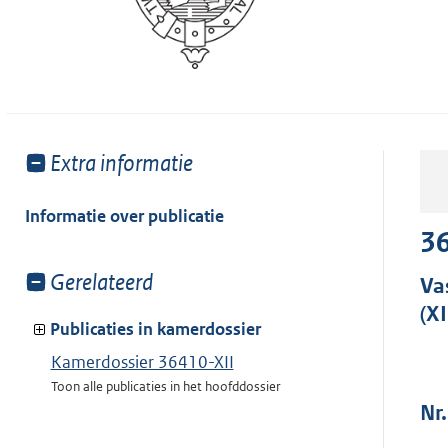
Toon
Extra informatie
meer
van:
Informatie over publicatie
36
Toon
Gerelateerd
Va
meer
(XI
van:
Publicaties in kamerdossier
Kamerdossier 36410-XII
Toon alle publicaties in het hoofddossier
Nr.