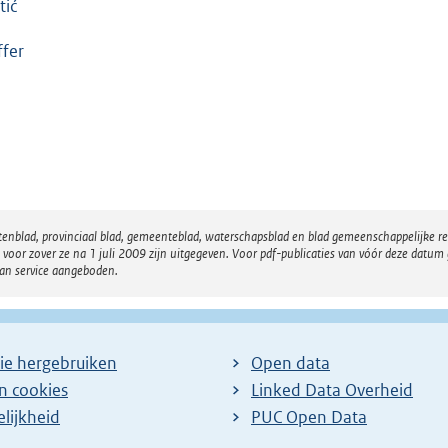
tić
ffer
atenblad, provinciaal blad, gemeenteblad, waterschapsblad en blad gemeenschappelijke 
 zover ze na 1 juli 2009 zijn uitgegeven. Voor pdf-publicaties van vóór deze datum g
van service aangeboden.
ie hergebruiken
Open data
en cookies
Linked Data Overheid
lijkheid
PUC Open Data