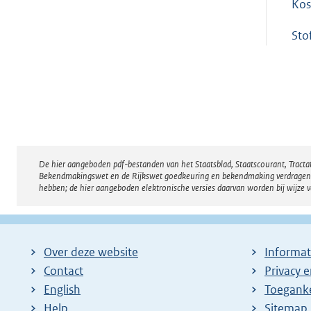
Kos
Sto
De hier aangeboden pdf-bestanden van het Staatsblad, Staatscourant, Tract
Disclaimer
Bekendmakingswet en de Rijkswet goedkeuring en bekendmaking verdragen voor
hebben; de hier aangeboden elektronische versies daarvan worden bij wijze 
Over deze website
Informat
Contact
Privacy 
English
Toeganke
Help
Sitemap