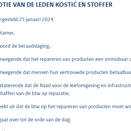
o
TIE VAN DE LEDEN KOSTIĆ EN STOFFER
o
t
rgesteld
25 januari 2024
t
e
Kamer,
:
oord de beraadslaging,
3
6
rwegende dat het repareren van producten een onmisbaar on
K
b
rwegende dat mensen hun vertrouwde producten betaalbaa
staterende dat de Raad voor de leefomgeving en infrastructu
chaffen van de btw op reparatie;
eekt uit dat de btw op het repareren van producten moet wo
gaat over tot de orde van de dag.