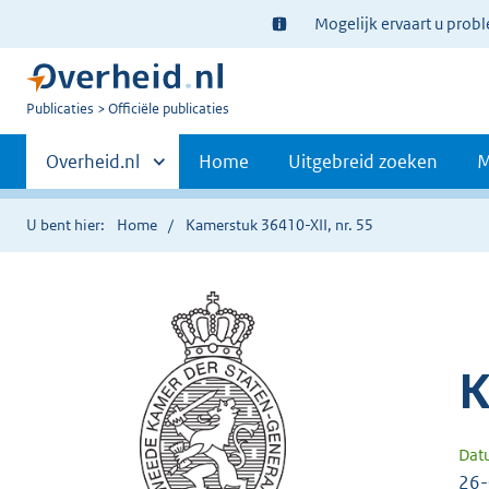
Ter
Mogelijk ervaart u prob
informatie:
U
Publicaties
Officiële publicaties
bent
Primaire
nu
Andere
Overheid.nl
Home
Uitgebreid zoeken
M
hier:
sites
navigatie
binnen
U bent hier:
Home
Kamerstuk 36410-XII, nr. 55
K
Dat
26-