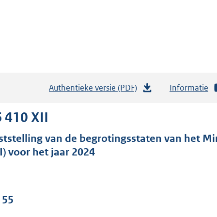
Authentieke versie (PDF)
b
Informatie
e
s
 410 XII
t
ststelling van de begrotingsstaten van het Mi
a
I) voor het jaar 2024
n
d
s
g
 55
r