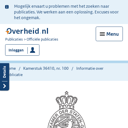
Ter
Mogelijk ervaart u problemen met het zoeken naar
informatie:
publicaties. We werken aan een oplossing. Excuses voor
het ongemak.
Menu
U
Publicaties
Officiële publicaties
bent
Inloggen
nu
hier:
Home
Kamerstuk 36410, nr. 100
Informatie over
publicatie