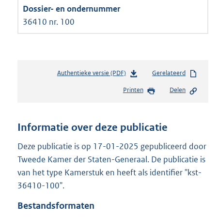
36410 nr. 100
Authentieke versie (PDF)
b
Gerelateerd
e
Printen
Delen
s
t
a
n
Informatie over deze publicatie
d
s
Deze publicatie is op 17-01-2025 gepubliceerd door
g
Tweede Kamer der Staten-Generaal. De publicatie is
r
van het type Kamerstuk en heeft als identifier "kst-
o
36410-100".
o
t
Bestandsformaten
t
e