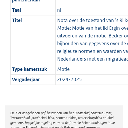
Taal
nl
Titel
Nota over de toestand van ’s Rijk
Motie; Motie van het lid Ergin ove
uitvoeren van de motie-Becker o
bijhouden van gegevens over de c
religieuze normen en waarden v
Nederlanders met een migratiea
Type kamerstuk
Motie
Vergaderjaar
2024-2025
Disclaimer
De hier aangeboden pdf-bestanden van het Staatsblad, Staatscourant,
Tractatenblad, provinciaal blad, gemeenteblad, waterschapsblad en blad
gemeenschappelijke regeling vormen de formele bekendmakingen in de
zin van de Bekendmakingswet en de Rijkswet goedkeuring en