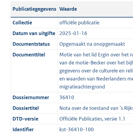
t
s
a
c
i
l
e
t
t
o
Publicatiegegevens
Waarde
a
t
t
a
c
i
:
e
t
t
n
a
i
t
a
c
3
:
e
t
Collectie
officiële publicatie
d
n
e
i
t
a
6
7
:
e
Datum van uitgifte
2025-01-16
s
d
i
e
i
t
K
K
2
:
g
s
Documentstatus
Opgemaakt na onopgemaakt
n
i
e
i
b
b
K
6
r
g
f
n
i
e
b
K
Documenttitel
Motie van het lid Ergin over het n
o
r
o
f
n
i
b
van de motie-Becker over het bi
o
o
r
o
f
n
gegevens over de culturele en re
t
o
m
r
o
f
en waarden van Nederlanders m
t
t
a
m
r
o
migratieachtergrond
e
t
a
a
m
r
Dossiernummer
36410
:
e
t
a
a
m
2
:
Dossiertitel
Nota over de toestand van ’s Rijk
t
a
a
K
2
t
a
DTD-versie
Officiële Publicaties, versie 1.1
b
K
t
Identifier
kst-36410-100
b