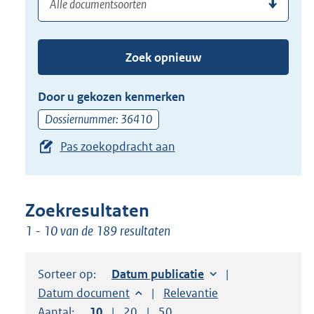
(dossier)nummer
uw
de
zoekterm
TAB
of
toets,
Zoek opnieuw
(dossier)nummer
of
in
de
Door u gekozen kenmerken
pijl
Dossiernummer: 36410
beneden
Pas zoekopdracht aan
toets
om
toegang
te
Zoekresultaten
krijgen
1 - 10 van de 189 resultaten
tot
de
Sorteer op:
Sorteer op:
Datum publicatie
suggesties.
Sorteer op:
Datum document
Sorteer op:
Relevantie
Druk
Aantal:
Toon
10
resultaten per pagina
Toon
20
resultaten per pagina
Toon
50
resultaten per pagina