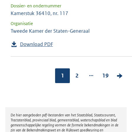
Dossier- en ondernummer
Kamerstuk 36410, nr. 117
Organisatie
Tweede Kamer der Staten-Generaal
Download PDF
...
1
2
19
V
o
l
g
e
Disclaimer
De hier aangeboden pdf-bestanden van het Staatsblad, Staatscourant,
n
Tractatenblad, provinciaal blad, gemeenteblad, waterschapsblad en blad
gemeenschappelijke regeling vormen de formele bekendmakingen in de
d
zin van de Bekendmakingswet en de Rijkswet goedkeuring en