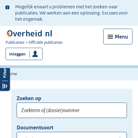
Ter
Mogelijk ervaart u problemen met het zoeken naar
informatie:
publicaties. We werken aan een oplossing. Excuses voor
het ongemak.
Menu
U
Publicaties
Officiële publicaties
bent
Inloggen
nu
hier:
Home
Zoeken op
Opnieuw
zoeken:
Zoekterm
Vul
Documentsoort
of
hier
Gebruik