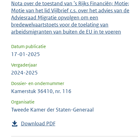
Nota over de toestand van ’s Rijks Financiën; Motie;
Motie van het lid Vijlbrief c.s. over het advies van de
Adviesraad Migratie opvolgen om een
bredewelvaartstoets voor de toelating van
arbeidsmigranten van buiten de EU in te voeren
Datum publicatie
17-01-2025
Vergaderjaar
2024-2025
Dossier- en ondernummer
Kamerstuk 36410, nr. 116
Organisatie
Tweede Kamer der Staten-Generaal
Download PDF