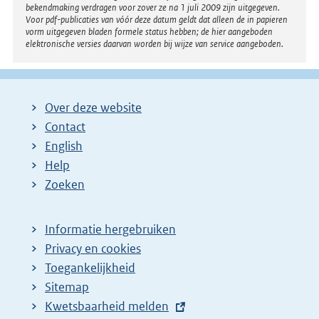
bekendmaking verdragen voor zover ze na 1 juli 2009 zijn uitgegeven.
e
Voor pdf-publicaties van vóór deze datum geldt dat alleen de in papieren
vorm uitgegeven bladen formele status hebben; de hier aangeboden
p
elektronische versies daarvan worden bij wijze van service aangeboden.
a
g
i
Over deze website
n
Contact
a
English
Help
Zoeken
Informatie hergebruiken
Privacy en cookies
Toegankelijkheid
Sitemap
E
Kwetsbaarheid melden