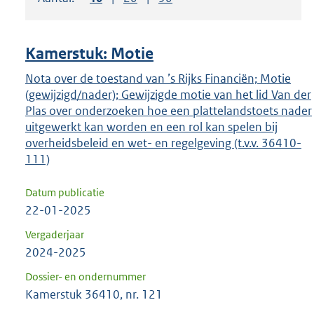
om
ENTER
om
Kamerstuk: Motie
uw
keuze
Nota over de toestand van ’s Rijks Financiën; Motie
(gewijzigd/nader); Gewijzigde motie van het lid Van der
te
Plas over onderzoeken hoe een plattelandstoets nader
bevestigen.
uitgewerkt kan worden en een rol kan spelen bij
overheidsbeleid en wet- en regelgeving (t.v.v. 36410-
111)
Datum publicatie
22-01-2025
Vergaderjaar
2024-2025
Dossier- en ondernummer
Kamerstuk 36410, nr. 121