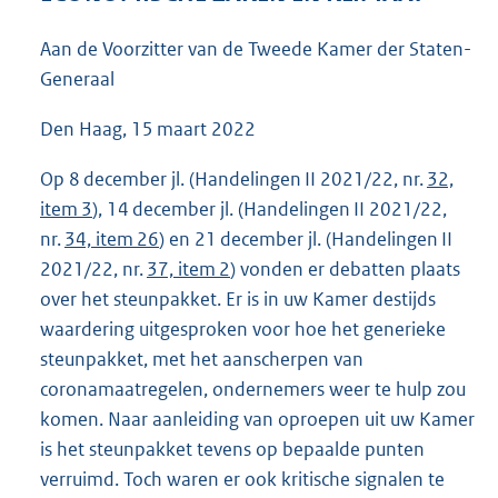
7
0
Aan de Voorzitter van de Tweede Kamer der Staten-
K
Generaal
b
Den Haag, 15 maart 2022
Op 8 december jl. (Handelingen II 2021/22, nr.
32,
item 3
), 14 december jl. (Handelingen II 2021/22,
nr.
34, item 26
) en 21 december jl. (Handelingen II
2021/22, nr.
37, item 2
) vonden er debatten plaats
over het steunpakket. Er is in uw Kamer destijds
waardering uitgesproken voor hoe het generieke
steunpakket, met het aanscherpen van
coronamaatregelen, ondernemers weer te hulp zou
komen. Naar aanleiding van oproepen uit uw Kamer
is het steunpakket tevens op bepaalde punten
verruimd. Toch waren er ook kritische signalen te