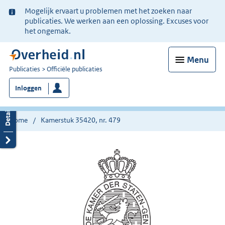
Ter
Mogelijk ervaart u problemen met het zoeken naar
informatie:
publicaties. We werken aan een oplossing. Excuses voor
het ongemak.
Menu
U
Publicaties
Officiële publicaties
bent
Inloggen
nu
hier:
Home
Kamerstuk 35420, nr. 479