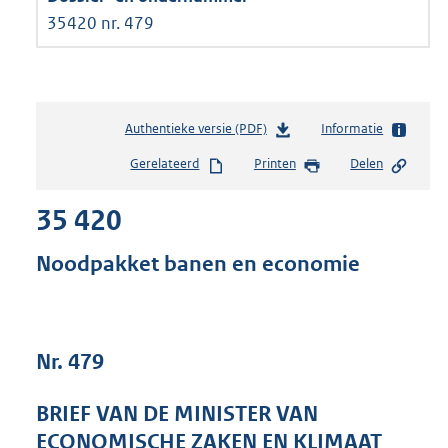
35420 nr. 479
Authentieke versie (PDF)
b
Informatie
e
Gerelateerd
Printen
Delen
s
t
35 420
a
n
d
Noodpakket banen en economie
s
g
r
o
Nr. 479
o
t
t
BRIEF VAN DE MINISTER VAN
e
ECONOMISCHE ZAKEN EN KLIMAAT
: