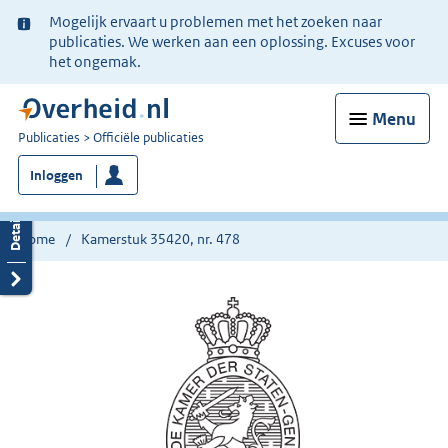
Ter
Mogelijk ervaart u problemen met het zoeken naar
informatie:
publicaties. We werken aan een oplossing. Excuses voor
het ongemak.
Menu
U
Publicaties
Officiële publicaties
bent
Inloggen
nu
hier:
Home
Kamerstuk 35420, nr. 478