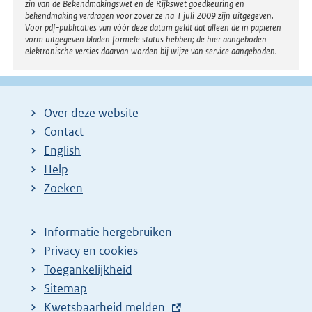
zin van de Bekendmakingswet en de Rijkswet goedkeuring en
bekendmaking verdragen voor zover ze na 1 juli 2009 zijn uitgegeven.
Voor pdf-publicaties van vóór deze datum geldt dat alleen de in papieren
vorm uitgegeven bladen formele status hebben; de hier aangeboden
elektronische versies daarvan worden bij wijze van service aangeboden.
Over deze website
Contact
English
Help
Zoeken
Informatie hergebruiken
Privacy en cookies
Toegankelijkheid
Sitemap
E
Kwetsbaarheid melden