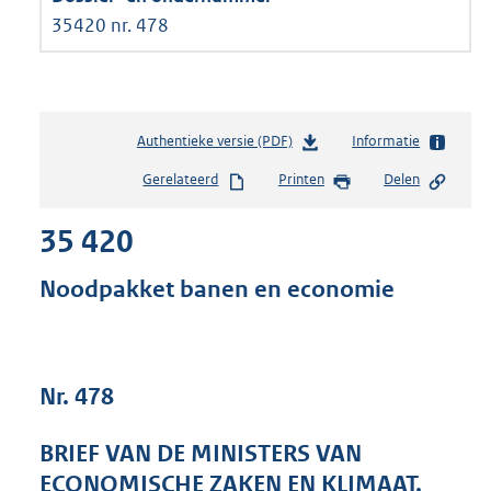
35420 nr. 478
Authentieke versie (PDF)
b
Informatie
e
Gerelateerd
Printen
Delen
s
t
35 420
a
n
d
Noodpakket banen en economie
s
g
r
o
Nr. 478
o
t
t
BRIEF VAN DE MINISTERS VAN
e
ECONOMISCHE ZAKEN EN KLIMAAT,
: