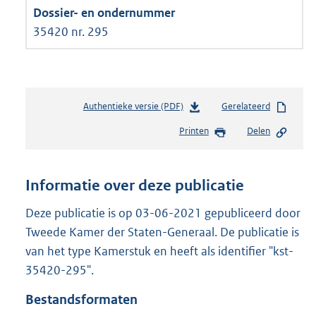
35420 nr. 295
Authentieke versie (PDF)
b
Gerelateerd
e
Printen
Delen
s
t
a
n
Informatie over deze publicatie
d
s
Deze publicatie is op 03-06-2021 gepubliceerd door
g
Tweede Kamer der Staten-Generaal. De publicatie is
r
van het type Kamerstuk en heeft als identifier "kst-
o
35420-295".
o
t
Bestandsformaten
t
e