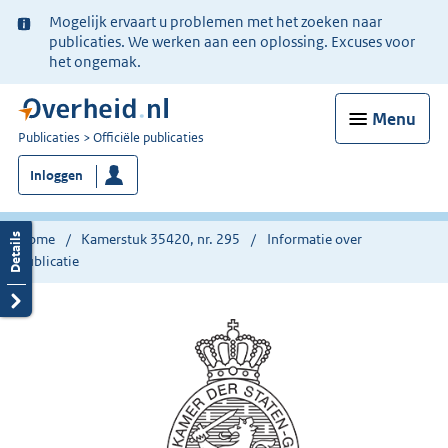
Ter
Mogelijk ervaart u problemen met het zoeken naar
informatie:
publicaties. We werken aan een oplossing. Excuses voor
het ongemak.
Menu
U
Publicaties
Officiële publicaties
bent
Inloggen
nu
hier:
Home
Kamerstuk 35420, nr. 295
Informatie over
publicatie