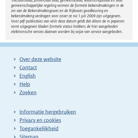
Tractatenblad, provinciaal blad, gemeenteblad, waterschapsblad en blad
gemeenschappelijke regeling vormen de formele bekendmakingen in de
zin van de Bekendmakingswet en de Rijkswet goedkeuring en
bekendmaking verdragen voor zover ze na 1 juli 2009 zijn uitgegeven.
Voor pdf-publicaties van vóór deze datum geldt dat alleen de in papieren
vorm uitgegeven bladen formele status hebben; de hier aangeboden
elektronische versies daarvan worden bij wijze van service aangeboden.
Over deze website
Contact
English
Help
Zoeken
Informatie hergebruiken
Privacy en cookies
Toegankelijkheid
Sitemap